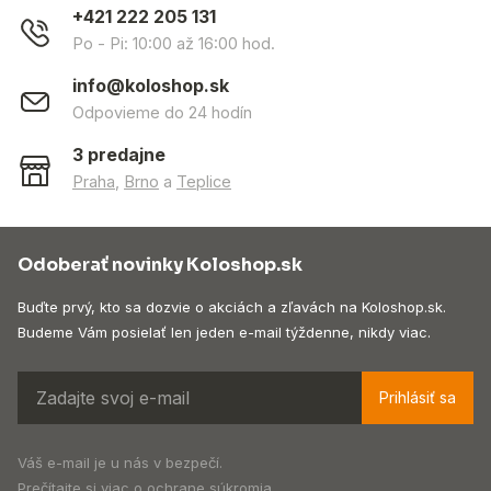
+421 222 205 131
Po - Pi: 10:00 až 16:00 hod.
info@koloshop.sk
Odpovieme do 24 hodín
3 predajne
Praha
,
Brno
a
Teplice
Odoberať novinky Koloshop.sk
Buďte prvý, kto sa dozvie o akciách a zľavách na Koloshop.sk.
Budeme Vám posielať len jeden e-mail týždenne, nikdy viac.
Prihlásiť sa
Váš e-mail je u nás v bezpečí.
Prečítajte si viac o
ochrane súkromia
.