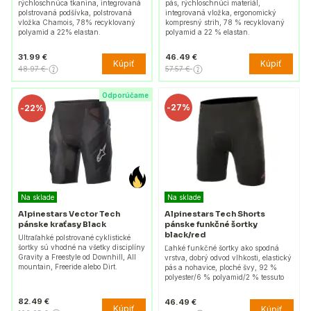
rýchloschnúca tkanina, integrovaná
pás, rýchloschnúci materiál,
polstrovaná podšívka, polstrovaná
integrovaná vložka, ergonomický
vložka Chamois, 78% recyklovaný
kompresný strih, 78 % recyklovaný
polyamid a 22% elastan.
polyamid a 22 % elastan.
31.99 €
46.49 €
Kúpiť
Kúpiť
48.97 €
57.57 €
Odporúčame
-
27%
-
22%
Na sklade
Na sklade
Alpinestars Vector Tech
Alpinestars Tech Shorts
pánske kraťasy Black
pánske funkčné šortky
black/red
Ultraľahké polstrované cyklistické
šortky sú vhodné na všetky disciplíny
Ľahké funkčné šortky ako spodná
Gravity a Freestyle od Downhill, All
vrstva, dobrý odvod vlhkosti, elastický
mountain, Freeride alebo Dirt.
pás a nohavice, ploché švy, 92 %
polyester/6 % polyamid/2 % tessuto
82.49 €
46.49 €
Kúpiť
Kúpiť