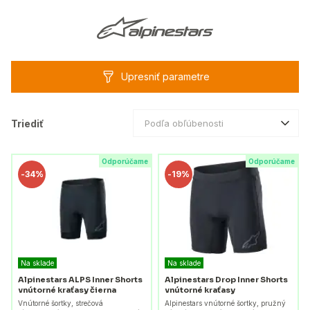
Upresniť parametre
Triediť
Podľa obľúbenosti
Odporúčame
Odporúčame
-
34%
-
19%
Na sklade
Na sklade
Alpinestars ALPS Inner Shorts
Alpinestars Drop Inner Shorts
vnútorné kraťasy čierna
vnútorné kraťasy
Vnútorné šortky, strečová
Alpinestars vnútorné šortky, pružný