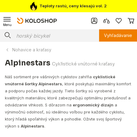
Teploty rastú, ceny klesajú vol. 2
Menu
Vyhľadávanie
Nohavice a kraťasy
Alpinestars
Cyklistické vnútorné kraťasy
Náš sortiment pre vášnivých cyklistov zahŕňa
cyklistické
vnútorné šortky Alpinestars
, ktoré poskytujú maximálny komfort
a podporu počas každej jazdy. Tieto šortky sú vyrobené z
kvalitných materiálov, ktoré zabezpečujú optimálnu priedušnosť a
odvádzanie vlhkosti. S dôrazom na
ergonomický dizajn
a
výnimočnú odolnosť, sú ideálnou voľbou pre každého cyklistu,
ktorý hľadá spoľahlivý výkon a pohodlie. Oživte svoj športový
výkon s
Alpinestars
.