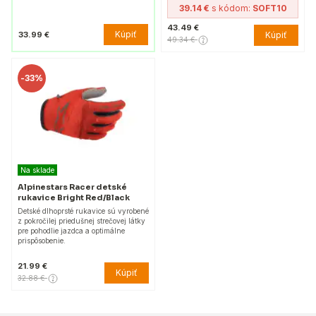
39.14 €
s kódom:
SOFT10
43.49 €
Kúpiť
33.99 €
Kúpiť
49.34 €
-
33%
Na sklade
Alpinestars Racer detské
rukavice Bright Red/Black
Detské dlhoprsté rukavice sú vyrobené
z pokročilej priedušnej strečovej látky
pre pohodlie jazdca a optimálne
prispôsobenie.
21.99 €
Kúpiť
32.88 €