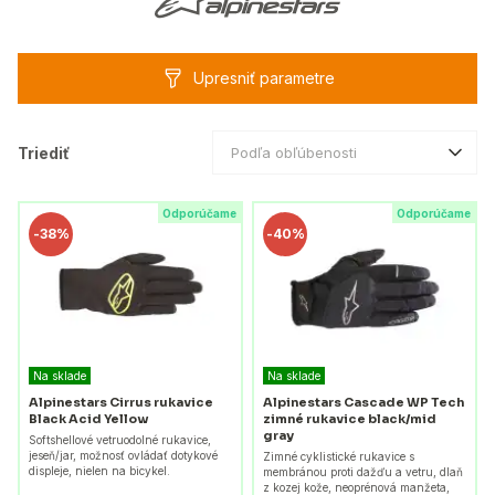
Upresniť parametre
Triediť
Podľa obľúbenosti
Odporúčame
Odporúčame
-
38%
-
40%
Na sklade
Na sklade
Alpinestars Cirrus rukavice
Alpinestars Cascade WP Tech
Black Acid Yellow
zimné rukavice black/mid
gray
Softshellové vetruodolné rukavice,
jeseň/jar, možnosť ovládať dotykové
Zimné cyklistické rukavice s
displeje, nielen na bicykel.
membránou proti dažďu a vetru, dlaň
z kozej kože, neoprénová manžeta,