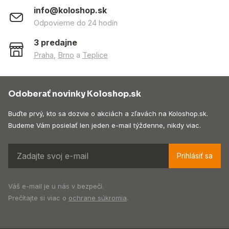
info@koloshop.sk
Odpovieme do 24 hodín
3 predajne
Praha
,
Brno
a
Teplice
Odoberať novinky Koloshop.sk
Buďte prvý, kto sa dozvie o akciách a zľavách na Koloshop.sk.
Budeme Vám posielať len jeden e-mail týždenne, nikdy viac.
Prihlásiť sa
Váš e-mail je u nás v bezpečí.
Prečítajte si viac o
ochrane súkromia
.