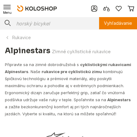
Menu
Vyhľadávanie
Rukavice
Alpinestars
Zimné cyklistické rukavice
Připravte sa na zimné dobrodružstvá s
cyklistickými rukavicami
Alpinestars
. Naše
rukavice pre cyklistickú zimu
kombinujú
špičkovú technológiu a prémiové materiály, aby poskytli
maximálnu ochranu a pohodlie aj v extrémnych podmienkach.
Ergonomický dizajn zaručuje perfektný grip, zatiaľ čo vnútorná
podšívka udržuje vaše ruky v teple. Spoľahnite sa na
Alpinestars
a zažite bezkonkurenčný komfort aj pri tých najnáročnejších
jazdách. Vyberte si kvalitu, na ktorú sa môžete spoľahnúť!