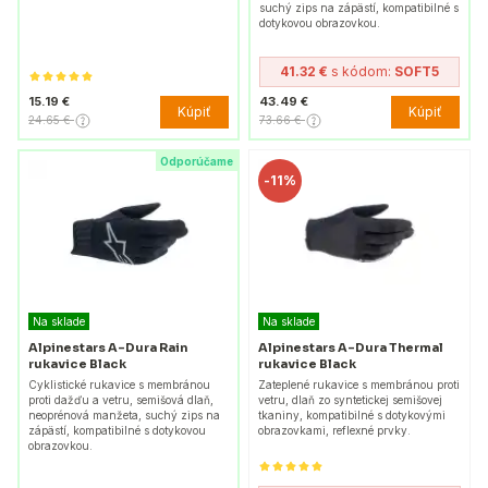
suchý zips na zápästí, kompatibilné s
dotykovou obrazovkou.
41.32 €
s kódom:
SOFT5
15.19 €
43.49 €
Kúpiť
Kúpiť
24.65 €
73.66 €
Odporúčame
-
11%
Na sklade
Na sklade
Alpinestars A-Dura Rain
Alpinestars A-Dura Thermal
rukavice Black
rukavice Black
Cyklistické rukavice s membránou
Zateplené rukavice s membránou proti
proti dažďu a vetru, semišová dlaň,
vetru, dlaň zo syntetickej semišovej
neoprénová manžeta, suchý zips na
tkaniny, kompatibilné s dotykovými
zápästí, kompatibilné s dotykovou
obrazovkami, reflexné prvky.
obrazovkou.