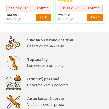
256.49 €
s kódom:
SOFT10
111.59 €
s kódom:
SOFT10
284.99 €
123.99 €
Kúpiť
Kúpiť
329.01 €
143.99 €
Viac ako 20 rokov na trhu
Časom overená kvalita
Top značky
Len overené produkty
Odborný personál
Poradíme Vám s výberom
Autorizovaný servis
V zázemí dvoch predajní