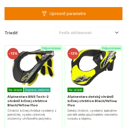
Upresniť parametre
Triediť
Podľa obľúbenosti
Odporúčame
Odporúčame
-
13%
-
13%
Na sklade
Doprava zadarmo
Na sklade
Alpinestars BNS Tech-2
Alpinestars detský chránič
chránič krčnej chrbtice
krčnej chrbtice Black/Yellow
Black/Yellow Fluo
Fluo
Chránič krčnej chrbtice vyrobený z
Detský chránič, vyrobený špeciálne
pokročilej, vysoko výkonnej
pre deti alebo používateľov menšieho
zlúčeniny uhlíkového polyméru.
vzrastu a objemu.