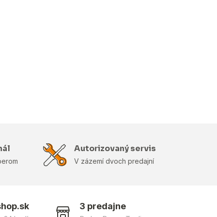
nál
Autorizovaný servis
berom
V zázemí dvoch predajní
shop.sk
3 predajne