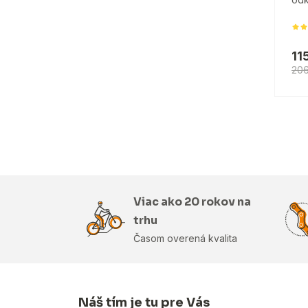
11
206
Viac ako 20 rokov na
trhu
Časom overená kvalita
Náš tím je tu pre Vás