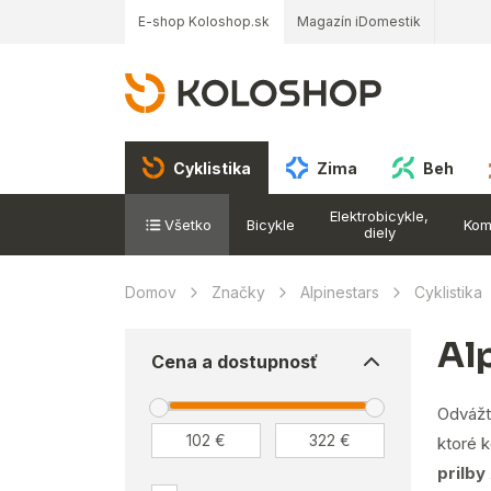
E-shop Koloshop.sk
Magazín iDomestik
Cyklistika
Zima
Beh
Elektrobicykle,
Všetko
Bicykle
Kom
diely
Domov
Značky
Alpinestars
Cyklistika
Al
Cena a dostupnosť
Odvážt
ktoré 
prilby