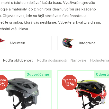
 mohli s istotou zdolávať každú trasu. Využívajú najnovšie
ógie a materiály, čo z nich robí ideálnu voľbu pre každého
u. Objavte svet, kde sa štýl stretáva s funkčnosťou a
čte si prilbu, ktorá vás nesklame. Vyberte si kvalitu a dizajn,
chráni vašu hlavu.
Mountain
Integrálne
Podľa obľúbenosti
Podľa dostupnosti
Najnovšie
Hodnotenia
Odporúčame
Odpor
redaj
výpredaj
5%
13%