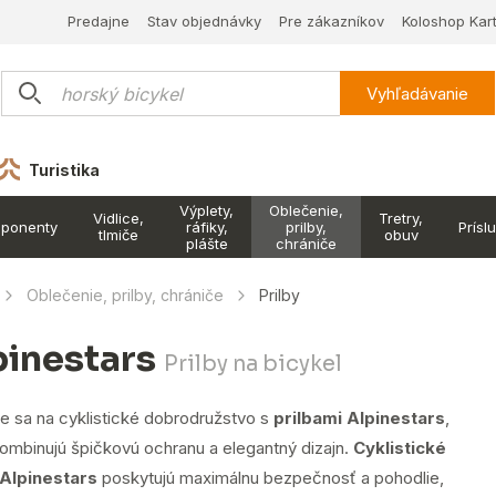
Predajne
Stav objednávky
Pre zákazníkov
Koloshop Kar
Vyhľadávanie
Turistika
Výplety,
Oblečenie,
Vidlice,
Tretry,
ponenty
ráfiky,
prilby,
Prísl
tlmiče
obuv
plášte
chrániče
Oblečenie, prilby, chrániče
Prilby
pinestars
Prilby na bicykel
e sa na cyklistické dobrodružstvo s
prilbami Alpinestars
,
kombinujú špičkovú ochranu a elegantný dizajn.
Cyklistické
 Alpinestars
poskytujú maximálnu bezpečnosť a pohodlie,