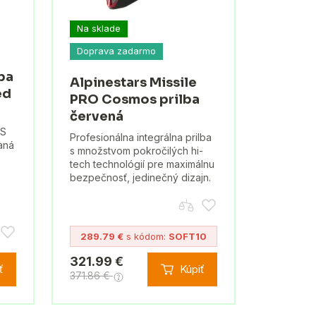
Na sklade
Doprava zadarmo
lba
Alpinestars Missile
ed
PRO Cosmos prilba
červená
PS
Profesionálna integrálna prilba
raná
s množstvom pokročilých hi-
tech technológií pre maximálnu
bezpečnosť, jedinečný dizajn.
289.79 €
s kódom:
SOFT10
321.99 €
ť
Kúpiť
371.86 €