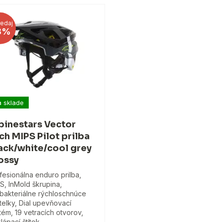
edaj
3%
 sklade
pinestars Vector
ch MIPS Pilot prilba
ack/white/cool grey
ossy
fesionálna enduro prilba,
S, InMold škrupina,
ibakteriálne rýchloschnúce
telky, Dial upevňovací
tém, 19 vetracích otvorov,
lápací štítok,…