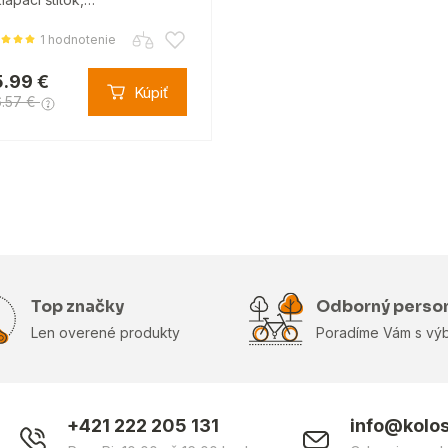
1 hodnotenie
5.99 €
Kúpiť
.57 €
Top značky
Odborný perso
Len overené produkty
Poradíme Vám s vý
+421 222 205 131
info@kolo