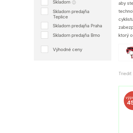
Skladom
aby ste
technol
Skladom predajňa
Teplice
cyklist
Skladom predajňa Praha
zabezpe
Skladom predajňa Brno
ktorý o
Výhodné ceny
Triediť:
výp
4