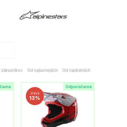
 zákazníkov
Od najlacnejších
Od najdrahších
účame
Odporúčame
zľava
13%