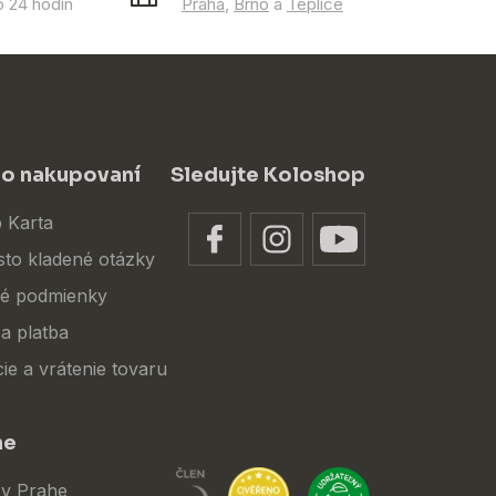
 24 hodín
Praha
,
Brno
a
Teplice
 o nakupovaní
Sledujte Koloshop
 Karta
sto kladené otázky
é podmienky
a platba
ie a vrátenie tovaru
ne
 v Prahe