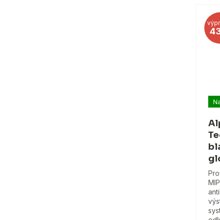
výpr
4
Na
Al
Te
bl
gl
Pro
MIP
ant
výs
sys
odk