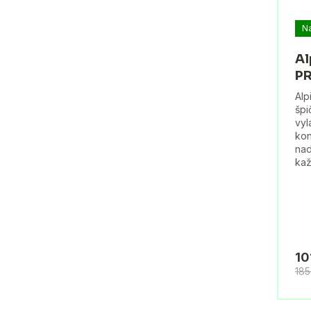
N
Al
PR
Alp
špi
vyl
kon
nad
kaž
10
185