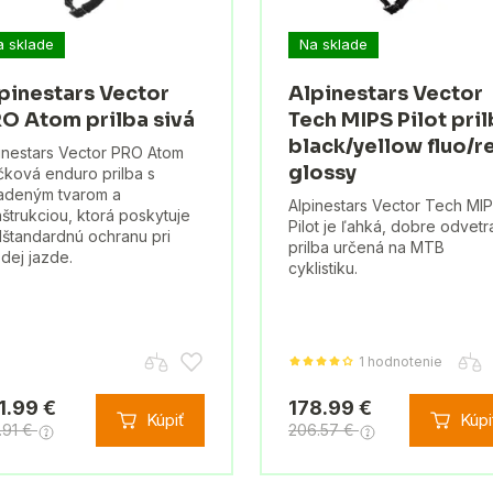
a sklade
Na sklade
pinestars Vector
Alpinestars Vector
O Atom prilba sivá
Tech MIPS Pilot pri
black/yellow fluo/r
inestars Vector PRO Atom
glossy
čková enduro prilba s
adeným tvarom a
Alpinestars Vector Tech MI
štrukciou, ktorá poskytuje
Pilot je ľahká, dobre odvet
štandardnú ochranu pri
prilba určená na MTB
dej jazde.
cyklistiku.
1 hodnotenie
1.99 €
178.99 €
Kúpiť
Kúpi
.91 €
206.57 €