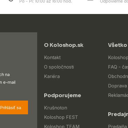
Po - Pi: 10:00 až 16:00 hod.
Odpovieme do
O Koloshop.sk
Všetko
Kontakt
Koloshop
O spoločnosti
FAQ - ča
ch na
Kariéra
Obchodn
n e-mail
Doprava 
Podporujeme
Reklamác
Prihlásiť sa
Krušnoton
Predaj
Koloshop FEST
Koloshop TEAM
Predajňa