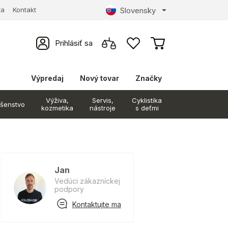
Slovensky
ta
Kontakt
Prihlásiť sa
Výpredaj
Nový tovar
Značky
Výživa,
Servis,
Cyklistika
ušenstvo
kozmetika
nástroje
s deťmi
Jan
Vedúci zákazníckej
podpory
Kontaktujte ma