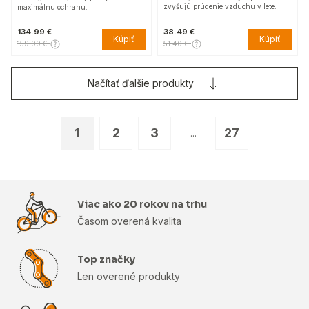
zvyšujú prúdenie vzduchu v lete.
maximálnu ochranu.
134.99 €
38.49 €
Kúpiť
Kúpiť
159.99 €
51.40 €
Načítať ďalšie produkty
1
2
3
27
...
Viac ako 20 rokov na trhu
Časom overená kvalita
Top značky
Len overené produkty