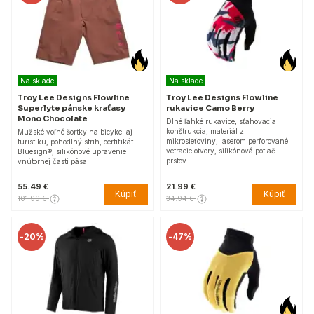
Na sklade
Na sklade
Troy Lee Designs Flowline
Troy Lee Designs Flowline
Superlyte pánske kraťasy
rukavice Camo Berry
Mono Chocolate
Dlhé ľahké rukavice, sťahovacia
konštrukcia, materiál z
Mužské voľné šortky na bicykel aj
mikrosieťoviny, laserom perforované
turistiku, pohodlný strih, certifikát
vetracie otvory, silikónová potlač
Bluesign®, silikónové upravenie
prstov.
vnútornej časti pása.
55.49 €
21.99 €
Kúpiť
Kúpiť
101.99 €
34.94 €
-
20%
-
47%