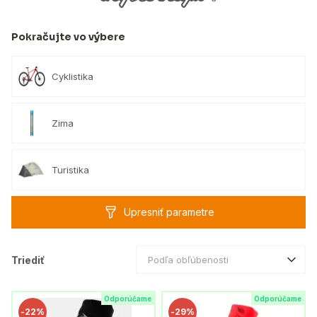
Pokračujte vo výbere
Cyklistika
Zima
Turistika
Upresniť parametre
Triediť
Podľa obľúbenosti
Odporúčame
Odporúčame
-
22%
-
29%