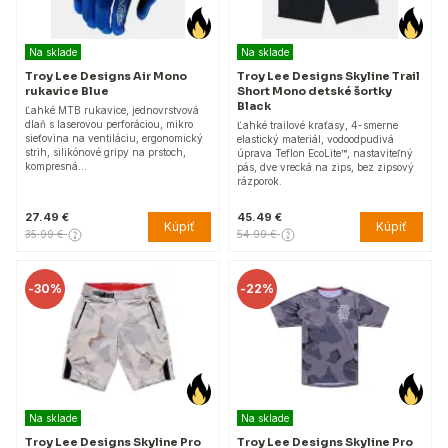
Na sklade
Na sklade
Troy Lee Designs Air Mono
Troy Lee Designs Skyline Trail
rukavice Blue
Short Mono detské šortky
Black
Ľahké MTB rukavice, jednovrstvová
dlaň s laserovou perforáciou, mikro
Ľahké trailové kraťasy, 4-smerne
sieťovina na ventiláciu, ergonomický
elastický materiál, vodoodpudivá
strih, silikónové gripy na prstoch,
úprava Teflon EcoLite™, nastaviteľný
kompresná…
pás, dve vrecká na zips, bez zipsový
rázporok.
27.49 €
45.49 €
Kúpiť
Kúpiť
35.99 €
54.99 €
-
30%
-
22%
Na sklade
Na sklade
Troy Lee Designs Skyline Pro
Troy Lee Designs Skyline Pro