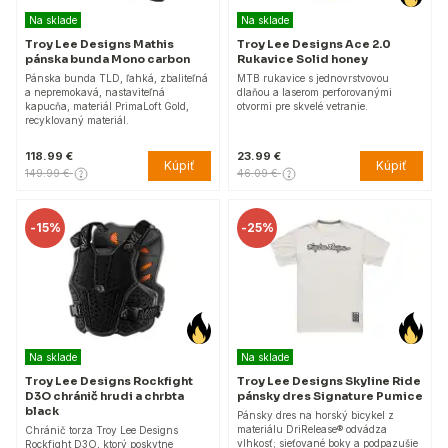
Na sklade
Na sklade
Troy Lee Designs Mathis
Troy Lee Designs Ace 2.0
pánska bunda Mono carbon
Rukavice Solid honey
Pánska bunda TLD, ľahká, zbaliteľná
MTB rukavice s jednovrstvovou
a nepremokavá, nastaviteľná
dlaňou a laserom perforovanými
kapucňa, materiál PrimaLoft Gold,
otvormi pre skvelé vetranie.
recyklovaný materiál.
118.99 €
23.99 €
Kúpiť
Kúpiť
149.99 €
46.09 €
-
15%
-
25%
Na sklade
Na sklade
Troy Lee Designs Rockfight
Troy Lee Designs Skyline Ride
D3O chránič hrudi a chrbta
pánsky dres Signature Pumice
black
Pánsky dres na horský bicykel z
materiálu DriRelease® odvádza
Chránič torza Troy Lee Designs
vlhkosť; sieťované boky a podpazušie
Rockfight D3O, ktorý poskytne