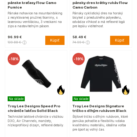
pánske kraťasy Flow Camo
pánsky dres krátky rukáv Flow
Pumice
Camo Carbon
Pánske nohavice na mountainbiking
Pánsky cyklistický dres na horský
z recyklovanej pružnej tkaniny, s
bicykel z priedušného polyesteru,
laserovou ventiláciou, 3 vreckami na
odvádza vlhkosť a má reflexné logá
zips a nastaviteľným pásom.
pre lepšiu viditeľnosť.
96.99 €
58.49 €
Kúpiť
Kúpiť
139.88 €
74.99 €
-
18%
-
19%
Na sklade
Na sklade
Troy Lee Designs Speed Pro
Troy Lee Designs Signature
chrániče lakťov Solid Black
tričko s dlhým rukávom Black
Technické lakťové chrániče s vložkou
Štýlové tričko s dlhým rukávom, ktoré
D3O, Air Channels, manžety,
ponúka pohodlie a flexibilitu vďaka
nízkoprofilový dizajn, reflexné detaily.
kvalitnému materiálu, ideálna voľba
pre šport aj voľný čas.