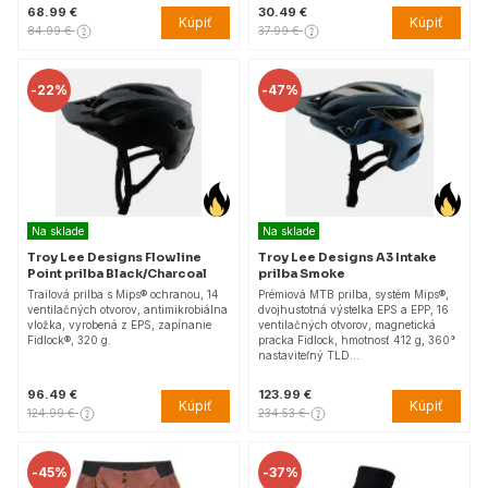
68.99 €
30.49 €
Kúpiť
Kúpiť
84.99 €
37.99 €
-
22%
-
47%
Na sklade
Na sklade
Troy Lee Designs Flowline
Troy Lee Designs A3 Intake
Point prilba Black/Charcoal
prilba Smoke
Trailová prilba s Mips® ochranou, 14
Prémiová MTB prilba, systém Mips®,
ventilačných otvorov, antimikrobiálna
dvojhustotná výstelka EPS a EPP, 16
vložka, vyrobená z EPS, zapínanie
ventilačných otvorov, magnetická
Fidlock®, 320 g.
pracka Fidlock, hmotnosť 412 g, 360°
nastaviteľný TLD…
96.49 €
123.99 €
Kúpiť
Kúpiť
124.99 €
234.53 €
-
45%
-
37%