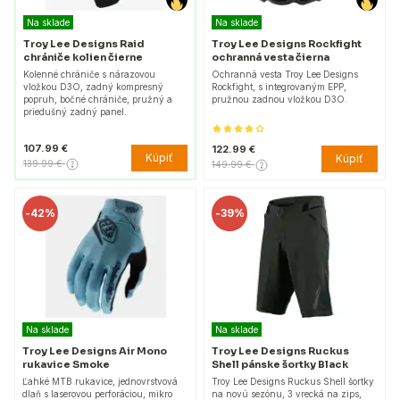
Na sklade
Na sklade
Troy Lee Designs Raid
Troy Lee Designs Rockfight
chrániče kolien čierne
ochranná vesta čierna
Kolenné chrániče s nárazovou
Ochranná vesta Troy Lee Designs
vložkou D3O, zadný kompresný
Rockfight, s integrovaným EPP,
popruh, bočné chrániče, pružný a
pružnou zadnou vložkou D3O.
priedušný zadný panel.
107.99 €
122.99 €
Kúpiť
Kúpiť
139.99 €
149.99 €
-
42%
-
39%
Na sklade
Na sklade
Troy Lee Designs Air Mono
Troy Lee Designs Ruckus
rukavice Smoke
Shell pánske šortky Black
Ľahké MTB rukavice, jednovrstvová
Troy Lee Designs Ruckus Shell šortky
dlaň s laserovou perforáciou, mikro
na novú sezónu, 3 vrecká na zips,