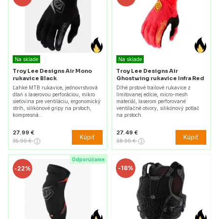
Na sklade
Na sklade
Troy Lee Designs Air Mono
Troy Lee Designs Air
rukavice Black
Ghostwing rukavice Infra Red
Ľahké MTB rukavice, jednovrstvová
Dlhé prstové trailové rukavice z
dlaň s laserovou perforáciou, mikro
limitovanej edície, micro-mesh
sieťovina pre ventiláciu, ergonomický
materiál, laserom perforované
strih, silikónové gripy na prstoch,
ventilačné otvory, silikónový potlač
kompresná…
na prstoch.
27.99 €
27.49 €
Kúpiť
Kúpiť
35.99 €
38.99 €
Odporúčame
-
18%
-
22%