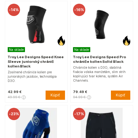
-
14%
-
16%
Na sklade
Na sklade
Troy Lee Designs Speed ​​Knee
Troy Lee Designs Speed Pro
Sleeve juniorský chránič
chrániče kolien Solid Black
kolien Black
Chrániče kolien s D3O, stabilná
fixácia vďaka manžetám, slim strih
Zosilnené chrániče kolien pre
kopírujúci tvar kolena, systém Air
juniorských jazdcov, technológia
Channels.
D3O.
42.99 €
79.49 €
Kúpiť
Kúpiť
49.99 €
94.99 €
-
23%
-
17%