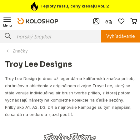
Teploty rastú, ceny klesajú vol. 2
Menu
Vyhľadávanie
Značky
Troy Lee Designs
Troy Lee Design je dnes už legendárna kalifornská značka prilieb,
chráničov a oblečenia v originálnom dizajne Troye Lee, ktorý sa
stále venuje individuálnej air brush tvorbe prilieb, z ktorej potom
vychádzajú námety na kompletné kolekcie na ďalšie sezóny.
Prilby ako A1, A2, D3, D4 a najnovšie Rampage sú tým najlepším,
čo sa dá na enduro a zjazd použiť.