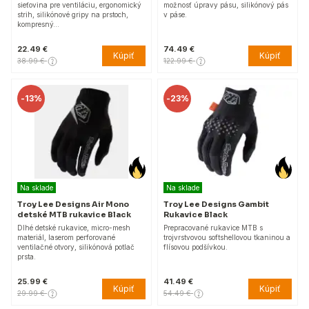
sieťovina pre ventiláciu, ergonomický
možnosť úpravy pásu, silikónový pás
strih, silikónové gripy na prstoch,
v páse.
kompresný…
22.49 €
74.49 €
Kúpiť
Kúpiť
38.99 €
122.99 €
-
13%
-
23%
Na sklade
Na sklade
Troy Lee Designs Air Mono
Troy Lee Designs Gambit
detské MTB rukavice Black
Rukavice Black
Dlhé detské rukavice, micro-mesh
Prepracované rukavice MTB s
materiál, laserom perforované
trojvrstvovou softshellovou tkaninou a
ventilačné otvory, silikónová potlač
flísovou podšívkou.
prsta.
25.99 €
41.49 €
Kúpiť
Kúpiť
29.99 €
54.49 €