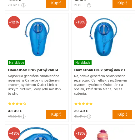
Kúpiť
Kúpiť
20.62 €
21.86 €
-
12%
-
13%
Na sklade
Na sklade
Camelbak Crux pitný vak 3l
Camelbak Crux pitný vak 2 l
Najnovšia generácia odľahčeného
Najnovšia generácia odľahčeného
rezervoáru Camelbak s rozšíreným
rezervoáru Camelbak s rozšíreným
otvorom, systémom Quick Link a
otvorom, systémom Quick Link a
úzkym profilom, ktorý šetrí miesto v
obalmi, ktoré držia tvar aj počas
batohu.
sušenia.
43.49 €
39.49 €
Kúpiť
Kúpiť
49.55 €
45.41 €
-
43%
-
13%