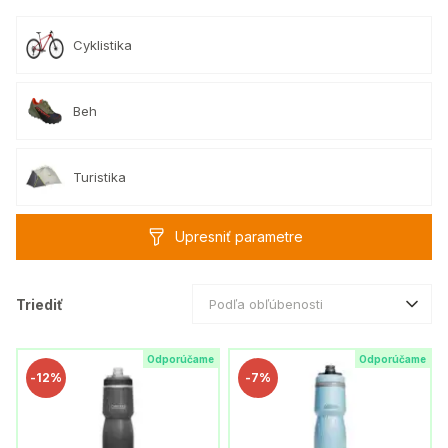
Cyklistika
Beh
Turistika
Upresniť parametre
Triediť
Podľa obľúbenosti
Odporúčame
Odporúčame
-
12%
-
7%