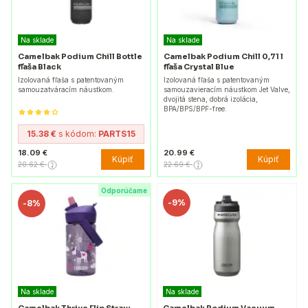
Na sklade
Na sklade
Camelbak Podium Chill Bottle
Camelbak Podium Chill 0,71 l
fľaša Black
fľaša Crystal Blue
Izolovaná fľaša s patentovaným
Izolovaná fľaša s patentovaným
samouzatváracím náustkom.
samouzavieracím náustkom Jet Valve,
dvojitá stena, dobrá izolácia,
BPA/BPS/BPF-free.
15.38 €
s kódom:
PARTS15
18.09 €
20.99 €
Kúpiť
Kúpiť
20.62 €
22.69 €
Odporúčame
-
9%
-
8%
Na sklade
Na sklade
Camelbak Thrive Flip Straw