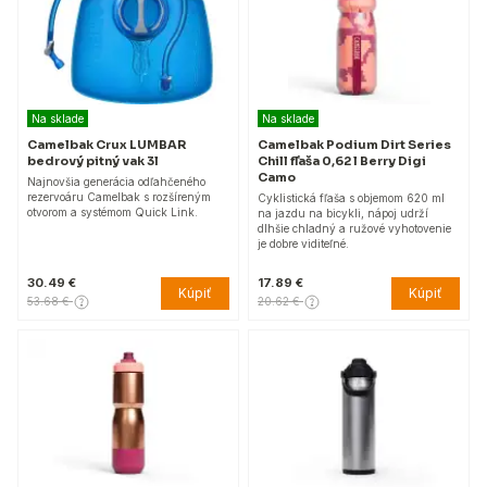
Na sklade
Na sklade
Camelbak Crux LUMBAR
Camelbak Podium Dirt Series
bedrový pitný vak 3l
Chill fľaša 0,62 l Berry Digi
Camo
Najnovšia generácia odľahčeného
rezervoáru Camelbak s rozšíreným
Cyklistická fľaša s objemom 620 ml
otvorom a systémom Quick Link.
na jazdu na bicykli, nápoj udrží
dlhšie chladný a ružové vyhotovenie
je dobre viditeľné.
30.49 €
17.89 €
Kúpiť
Kúpiť
53.68 €
20.62 €