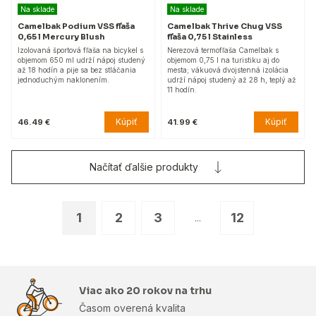
Na sklade
Na sklade
Camelbak Podium VSS fľaša
Camelbak Thrive Chug VSS
0,65 l Mercury Blush
fľaša 0,75 l Stainless
Izolovaná športová fľaša na bicykel s
Nerezová termofľaša Camelbak s
objemom 650 ml udrží nápoj studený
objemom 0,75 l na turistiku aj do
až 18 hodín a pije sa bez stláčania
mesta; vákuová dvojstenná izolácia
jednoduchým naklonením.
udrží nápoj studený až 28 h, teplý až
11 hodín.
Kúpiť
Kúpiť
46.49 €
41.99 €
Načítať ďalšie produkty
1
2
3
12
...
Viac ako 20 rokov na trhu
Časom overená kvalita