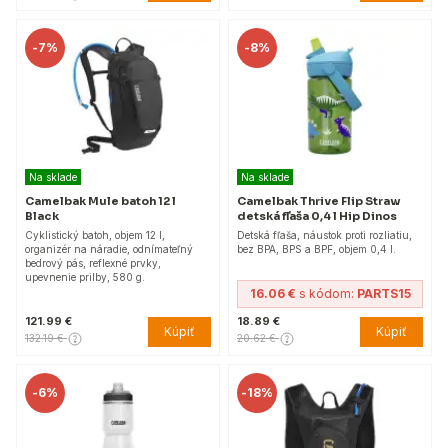
-
7%
-
8%
Na sklade
Na sklade
Camelbak Mule batoh 12 l
Camelbak Thrive Flip Straw
Black
detská fľaša 0,4 l Hip Dinos
Cyklistický batoh, objem 12 l,
Detská fľaša, náustok proti rozliatiu,
organizér na náradie, odnímateľný
bez BPA, BPS a BPF, objem 0,4 l.
bedrový pás, reflexné prvky,
upevnenie prilby, 580 g.
16.06 €
s kódom:
PARTS15
121.99 €
18.89 €
Kúpiť
Kúpiť
132.19 €
20.62 €
-
6%
-
18%