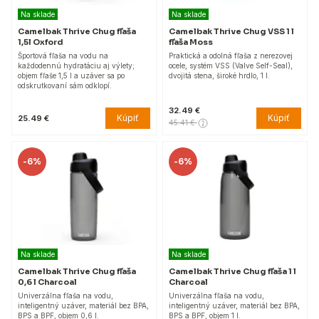
Na sklade
Na sklade
Camelbak Thrive Chug fľaša
Camelbak Thrive Chug VSS 1 l
1,5l Oxford
fľaša Moss
Športová fľaša na vodu na
Praktická a odolná fľaša z nerezovej
každodennú hydratáciu aj výlety;
ocele, systém VSS (Valve Self-Seal),
objem fľaše 1,5 l a uzáver sa po
dvojitá stena, široké hrdlo, 1 l.
odskrutkovaní sám odklopí.
32.49 €
Kúpiť
Kúpiť
25.49 €
45.41 €
-
6%
-
6%
Na sklade
Na sklade
Camelbak Thrive Chug fľaša
Camelbak Thrive Chug fľaša 1 l
0,6 l Charcoal
Charcoal
Univerzálna fľaša na vodu,
Univerzálna fľaša na vodu,
inteligentný uzáver, materiál bez BPA,
inteligentný uzáver, materiál bez BPA,
BPS a BPF, objem 0,6 l.
BPS a BPF, objem 1 l.