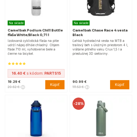
Na sklade
Na sklade
Camelbak Podium Chill Bottle
Camelbak Chase Race 4 vesta
fľaša White/Black 0,71 l
Black
Izolovaná cyklistická fľaša na pitie
Ľahká hydratačná vesta na MTB a
udrží nápoj dlhšie chladný. Objem
trailový beh s úložným priestorom 4 l,
fľaše 710 ml, vyhotovenie biele a
vrátane pitného vaku Crux 1,5 l a
čierne na bicykel.
priedušnej 3D sieťoviny.
16.40 €
s kódom:
PARTS15
19.29 €
90.99 €
Kúpiť
Kúpiť
20.62 €
111.53 €
-
28%