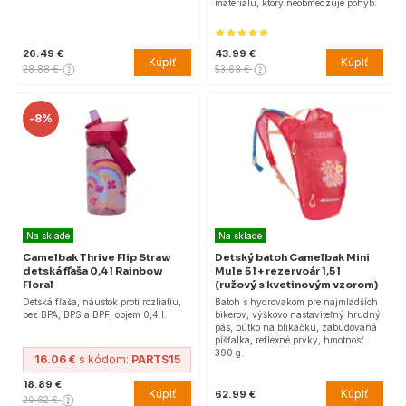
materiálu, ktorý neobmedzuje pohyb.
26.49 €
43.99 €
Kúpiť
Kúpiť
28.88 €
53.68 €
-
8%
Na sklade
Na sklade
Camelbak Thrive Flip Straw
Detský batoh Camelbak Mini
detská fľaša 0,4 l Rainbow
Mule 5 l + rezervoár 1,5 l
Floral
(ružový s kvetinovým vzorom)
Detská fľaša, náustok proti rozliatiu,
Batoh s hydrovakom pre najmladších
bez BPA, BPS a BPF, objem 0,4 l.
bikerov, výškovo nastaviteľný hrudný
pás, pútko na blikačku, zabudovaná
píšťalka, reflexné prvky, hmotnosť
390 g.
16.06 €
s kódom:
PARTS15
18.89 €
Kúpiť
Kúpiť
62.99 €
20.62 €