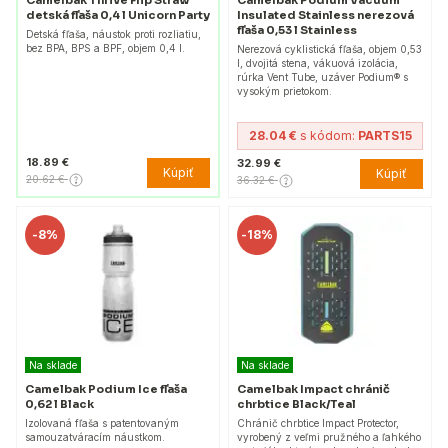
Camelbak Podium Vacuum
detská fľaša 0,4 l Unicorn Party
Insulated Stainless nerezová
fľaša 0,53 l Stainless
Detská fľaša, náustok proti rozliatiu,
bez BPA, BPS a BPF, objem 0,4 l.
Nerezová cyklistická fľaša, objem 0,53
l, dvojitá stena, vákuová izolácia,
rúrka Vent Tube, uzáver Podium® s
vysokým prietokom.
28.04 €
s kódom:
PARTS15
18.89 €
32.99 €
Kúpiť
Kúpiť
20.62 €
36.32 €
-
8%
-
18%
Na sklade
Na sklade
Camelbak Podium Ice fľaša
Camelbak Impact chránič
0,62 l Black
chrbtice Black/Teal
Izolovaná fľaša s patentovaným
Chránič chrbtice Impact Protector,
samouzatváracím náustkom.
vyrobený z veľmi pružného a ľahkého