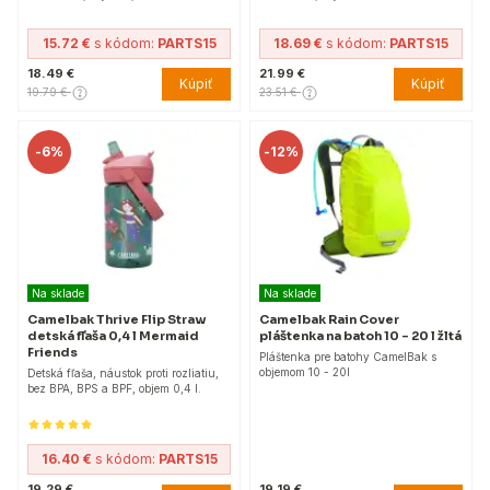
15.72 €
s kódom:
PARTS15
18.69 €
s kódom:
PARTS15
18.49 €
21.99 €
Kúpiť
Kúpiť
19.79 €
23.51 €
-
6%
-
12%
Na sklade
Na sklade
Camelbak Thrive Flip Straw
Camelbak Rain Cover
detská fľaša 0,4 l Mermaid
pláštenka na batoh 10 - 20 l žltá
Friends
Pláštenka pre batohy CamelBak s
objemom 10 - 20l
Detská fľaša, náustok proti rozliatiu,
bez BPA, BPS a BPF, objem 0,4 l.
16.40 €
s kódom:
PARTS15
19.29 €
19.19 €