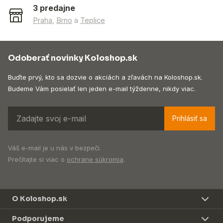
3 predajne
Praha
,
Brno
a
Teplice
Odoberať novinky Koloshop.sk
Buďte prvý, kto sa dozvie o akciách a zľavách na Koloshop.sk.
Budeme Vám posielať len jeden e-mail týždenne, nikdy viac.
Prihlásiť sa
Váš e-mail je u nás v bezpečí.
Prečítajte si viac o
ochrane súkromia
.
O Koloshop.sk
Podporujeme