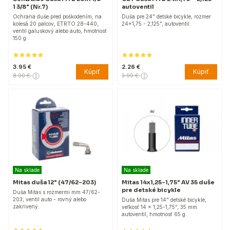
1 3/8" (Nr.7)
autoventil
Ochrana duše pred poškodením, na
Duša pre 24" detské bicykle, rozmer
kolesá 20 palcov, ETRTO 28-440,
24x1,75 - 2,125", autoventil.
ventil galuskový alebo auto, hmotnosť
150 g.
3.95 €
2.26 €
Kúpiť
Kúpiť
8.90 €
3.99 €
Na sklade
Na sklade
Mitas duša 12" (47/62-203)
Mitas 14x1,25-1,75" AV 35 duše
pre detské bicykle
Duša Mitas s rozmermi mm 47/62-
203, ventil auto - rovný alebo
Duša Mitas pre 14" detské bicykle,
zakrivený.
veľkosť 14 x 1,25-1,75", 35 mm
autoventil, hmotnosť 65 g.