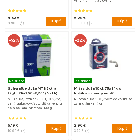
ventil 40 mm / autoventil.
4.83 €
6.29 €
Kúpiť
Kúpiť
8.90 €
10.90 €
-
52%
-
22%
Na sklade
Na sklade
Schwalbe duša MTB Extra
Mitas duša 10x1,75x2" do
Light 26x1,50-2,35" (Nr.14)
kočíka, zahnutý ventil
MTB duša, rozmer 26 x 1,50–2,35",
Rubena duša 10x1,75x2" do kočíka so
ventil galuskový/auto, dĺžka ventilu
zahnutým ventilom.
40 a 60 mm, hmotnosť 130 g.
5.19 €
2.90 €
Kúpiť
Kúpiť
10.90 €
3.72 €