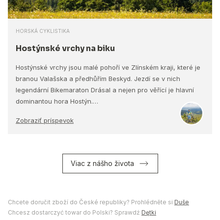
HORSKÁ CYKLISTIKA
Hostýnské vrchy na biku
Hostýnské vrchy jsou malé pohoří ve Zlínském kraji, které je
branou Valašska a předhůřím Beskyd. Jezdí se v nich
legendární Bikemaraton Drásal a nejen pro věřící je hlavní
dominantou hora Hostýn.…
Zobraziť príspevok
Viac z nášho života
Chcete doručit zboží do České republiky? Prohlédněte si
Duše
Chcesz dostarczyć towar do Polski? Sprawdź
Dętki