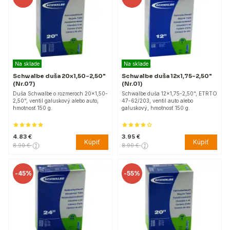
Na sklade
Na sklade
Schwalbe duša 20x1,50-2,50"
Schwalbe duša 12x1,75-2,50"
(Nr.07)
(Nr.01)
Duša Schwalbe o rozmeroch 20x1,50-
Schwalbe duša 12x1,75-2,50", ETRTO
2,50", ventil galuskový alebo auto,
47-62/203, ventil auto alebo
hmotnosť 150 g.
galuskový, hmotnosť 150 g.
4.83 €
3.95 €
Kúpiť
Kúpiť
8.90 €
8.90 €
-
45%
-
55%