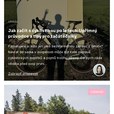
GRAVEL
Jak začít s cyklistikou po letech: Upřímný
průvodce a tipy pro začátečníky
Pamatujete si kolo jen jako bezstarostnou zábavu z dětství?
Návrat do sedla v dospělosti může být kvůli záplavě
cyklistických doplňků a pojmů trochu děsivý. Co bych ráda
věděla před svojí první…
Zobraziť príspevok
Udalosti