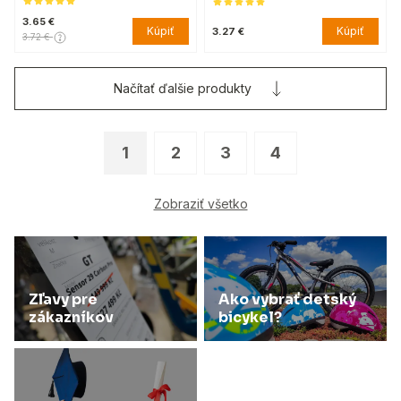
3.65 €
Kúpiť
Kúpiť
3.27 €
3.72 €
Načítať ďalšie produkty
1
2
3
4
Zobraziť všetko
Zľavy pre
Ako vybrať detský
zákazníkov
bicykel?