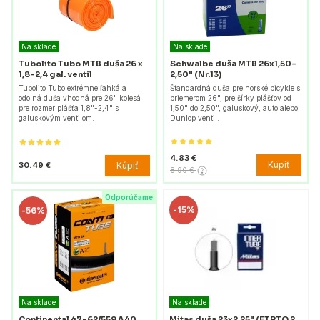
Na sklade
Na sklade
Tubolito Tubo MTB duša 26 x
Schwalbe duša MTB 26x1,50-
1,8-2,4 gal. ventil
2,50" (Nr.13)
Tubolito Tubo extrémne ľahká a
Štandardná duša pre horské bicykle s
odolná duša vhodná pre 26" kolesá
priemerom 26", pre šírky plášťov od
pre rozmer plášťa 1,8"-2,4" s
1,50" do 2,50", galuskový, auto alebo
galuskovým ventilom.
Dunlop ventil.
4.83 €
Kúpiť
Kúpiť
30.49 €
8.90 €
Odporúčame
-
15%
-
56%
Na sklade
Na sklade
Continental 47-62/559 A40
Mitas duša 23x2,25" (ETRTO 2