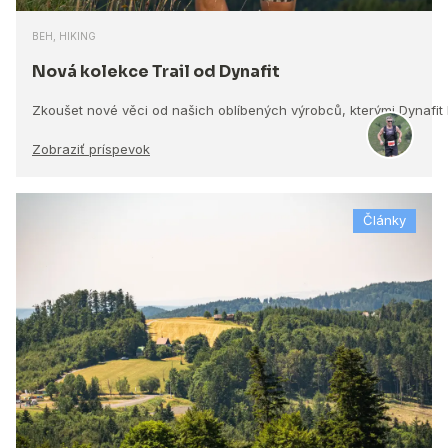
BEH, HIKING
Nová kolekce Trail od Dynafit
Zkoušet nové věci od našich oblíbených výrobců, kterými Dynafit
Zobraziť príspevok
Články