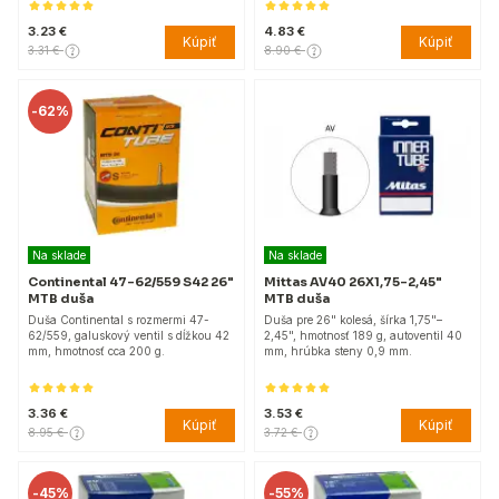
3.23 €
4.83 €
Kúpiť
Kúpiť
3.31 €
8.90 €
-
62%
Na sklade
Na sklade
Continental 47-62/559 S42 26"
Mittas AV40 26X1,75–2,45"
MTB duša
MTB duša
Duša Continental s rozmermi 47-
Duša pre 26" kolesá, šírka 1,75"–
62/559, galuskový ventil s dĺžkou 42
2,45", hmotnosť 189 g, autoventil 40
mm, hmotnosť cca 200 g.
mm, hrúbka steny 0,9 mm.
3.36 €
3.53 €
Kúpiť
Kúpiť
8.95 €
3.72 €
-
45%
-
55%