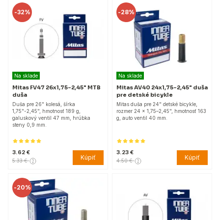
-
32%
-
28%
Na sklade
Na sklade
Mitas FV47 26x1,75–2,45" MTB
Mitas AV40 24x1,75–2,45" duša
duša
pre detské bicykle
Duša pre 26" kolesá, šírka
Mitas duša pre 24" detské bicykle,
1,75"-2,45", hmotnosť 189 g,
rozmer 24 x 1,75–2,45", hmotnosť 163
galuskový ventil 47 mm, hrúbka
g, auto ventil 40 mm.
steny 0,9 mm.
3.62 €
3.23 €
Kúpiť
Kúpiť
5.33 €
4.50 €
-
20%