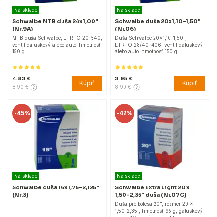
Na sklade
Na sklade
Schwalbe MTB duša 24x1,00"
Schwalbe duša 20x1,10-1,50"
(Nr.9A)
(Nr.06)
MTB duša Schwalbe, ETRTO 20-540,
Duša Schwalbe 20x1,10-1,50",
ventil galuskový alebo auto, hmotnosť
ETRTO 28/40-406, ventil galuskový
150 g.
alebo auto, hmotnosť 150 g.
4.83 €
3.95 €
Kúpiť
Kúpiť
8.90 €
8.90 €
-
45%
-
42%
Na sklade
Na sklade
Schwalbe duša 16x1,75-2,125"
Schwalbe Extra Light 20 x
(Nr.3)
1,50–2,35" duša (Nr.07C)
Duša pre kolesá 20", rozmer 20 x
1,50–2,35", hmotnosť 95 g, galuskový