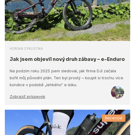
HORSKÁ CYKLISTIKA
Jak jsem objevil nový druh zábavy – e-Enduro
Na podzim roku 2025 jsem sledoval, jak firma DJI začala
bořit můj původní plán. Ten byl prostý – koupit si trochu více
kondice v podobě „lehkého“ e-biku.
Zobraziť príspevok
Recenzie