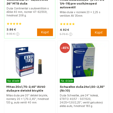
26" MTB duša
1/4-19) pre vozík/moped
autoventil
Duša Continental s autoventilom o
dĺžke 40 mm, rozmer 47-62/559,
Mitas duša v rozmere 23 x 2,25 s
hmotnosť 208 g.
ventilom AV 35mm.
3.86 €
4.92 €
Kúpiť
Kúpiť
8.95 €
5.79 €
-
45%
Na sklade
Na sklade
Mitas 20x1,75–2,45" AV40
Schwalbe duša 24x1,50-2,35"
duša pre detské bicykle
(Nr.10)
Mitas duša pre 20" detské bicykle,
Duša Schwalbe, pre 24" kolesá,
rozmery 20 x 1,75–2,45", hmotnosť
ETRTO 40/57 - 507/520,
133 g, auto ventil 40 mm.
24/25x1,50/2,25", ventil galuskový
alebo auto, hmotnosť 183 g.