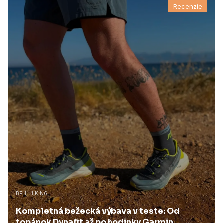
Recenzie
BEH, HIKING
Kompletná bežecká výbava v teste: Od
topánok Dynafit až po hodinky Garmin