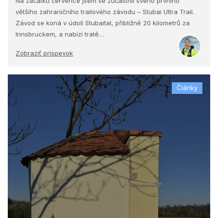
Na začátku července jsem se zúčastnil svého prvního
většího zahraničního trailového závodu – Stubai Ultra Trail.
Závod se koná v údolí Stubaital, přibližně 20 kilometrů za
Innsbruckem, a nabízí tratě…
Zobraziť príspevok
Články