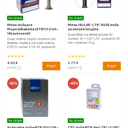
Na sklade
Na sklade
Mitas duša pre
Mitas 16x1,25-1,75" AV35 duša
Moped/Babetta (ETRTO 2 1/4-
na detské bicykle
16) autoventil
Duša Mitas na detské bicykle 16",
rozmery 16 x 1,25-1,75", autoventil 35
Duša vhodná svojimi rozmermi pre
mm, hmotnosť 72 g.
Babetta, moped a iné malé motorky.
ETRTO rozmer 2 1/4-16, autoventil.
4.62 €
2.77 €
Kúpiť
Kúpiť
5.79 €
2.89 €
-
55%
-
43%
Na sklade
Na sklade
Schwalbe duša MTB 20x1 1/8 -
CST duša MTB 24x1,75"-2,125"