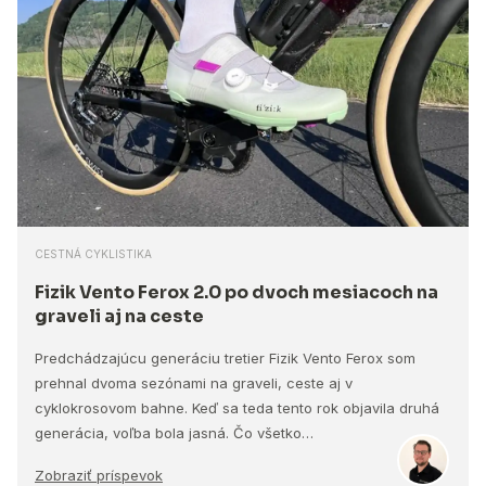
CESTNÁ CYKLISTIKA
Fizik Vento Ferox 2.0 po dvoch mesiacoch na
graveli aj na ceste
Predchádzajúcu generáciu tretier Fizik Vento Ferox som
prehnal dvoma sezónami na graveli, ceste aj v
cyklokrosovom bahne. Keď sa teda tento rok objavila druhá
generácia, voľba bola jasná. Čo všetko…
Zobraziť príspevok