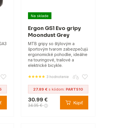
Na sklade
Ergon GS1 Evo gripy
Moondust Grey
 GA3
MTB gripy so štýlovým a
športovým tvarom zabezpečujú
ergonomické pohodlie, ideálne
na touringové, trailové a
elektrické bicykle.
3 hodnotenie
5
27.89 €
s kódom:
PARTS10
30.99 €
ť
Kúpiť
34.95 €