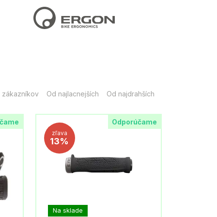
 zákazníkov
Od najlacnejších
Od najdrahších
účame
Odporúčame
zľava
13%
Na sklade