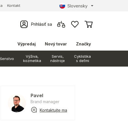
Slovensky
ta
Kontakt
Prihlásiť sa
Výpredaj
Nový tovar
Značky
Výživa,
Servis,
Cyklistika
ušenstvo
kozmetika
nástroje
s deťmi
Pavel
Brand manager
Kontaktujte ma