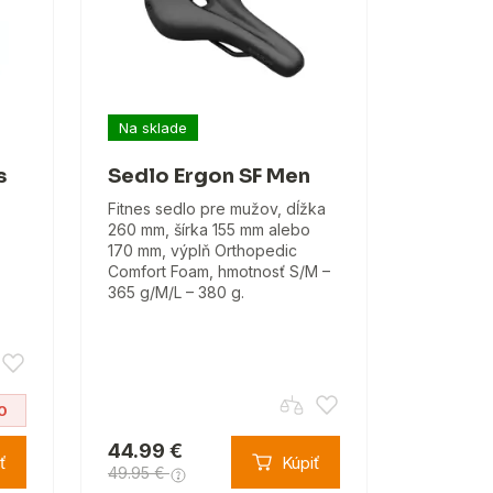
Na sklade
s
Sedlo Ergon SF Men
Fitnes sedlo pre mužov, dĺžka
260 mm, šírka 155 mm alebo
170 mm, výplň Orthopedic
Comfort Foam, hmotnosť S/M –
365 g/M/L – 380 g.
0
44.99 €
ť
Kúpiť
49.95 €