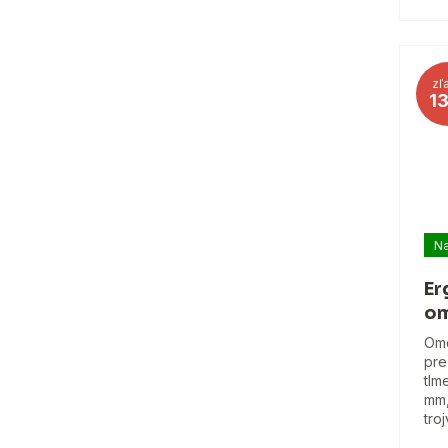
zľ
1
Na
Er
om
Omo
pre
tlm
mm,
tro