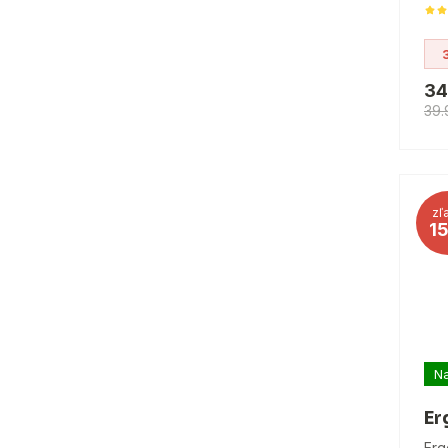
34
39.
zľ
1
Na
Er
Erg