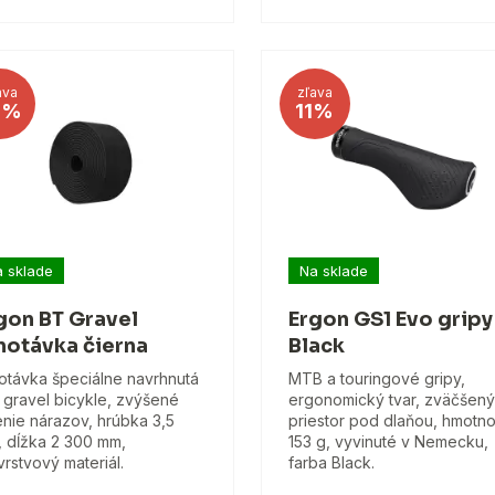
ava
zľava
3%
11%
 sklade
Na sklade
gon BT Gravel
Ergon GS1 Evo gripy
otávka čierna
Black
távka špeciálne navrhnutá
MTB a touringové gripy,
 gravel bicykle, zvýšené
ergonomický tvar, zväčšený
enie nárazov, hrúbka 3,5
priestor pod dlaňou, hmotno
 dĺžka 2 300 mm,
153 g, vyvinuté v Nemecku,
jvrstvový materiál.
farba Black.