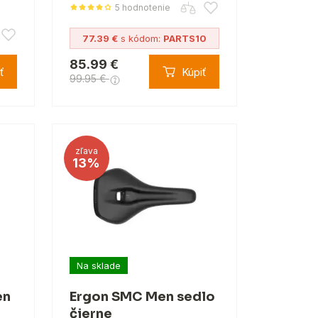
5 hodnotenie
77.39 €
s kódom:
PARTS10
85.99 €
ť
Kúpiť
99.95 €
zľava
13%
Na sklade
en
Ergon SMC Men sedlo
čierne