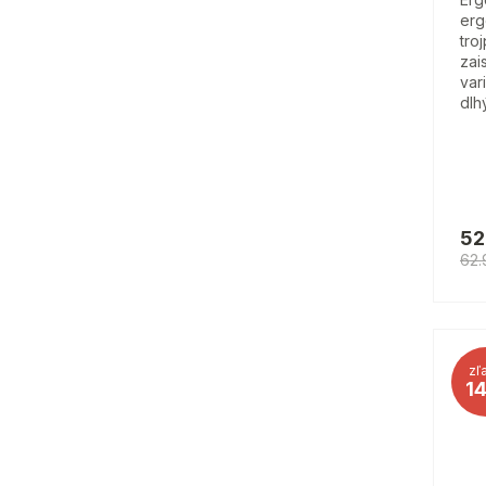
erg
tro
zai
var
dlh
52
62.
zľ
1