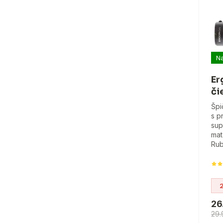
Na
Er
či
Špi
s p
sup
mat
Rub
26
29.