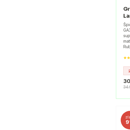
Gr
La
Špi
GA3
sup
mat
Rub
30
34
zľ
9