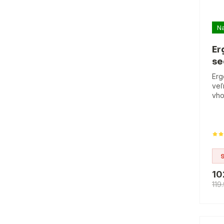
Na
Er
se
Erg
veľ
vho
10
119