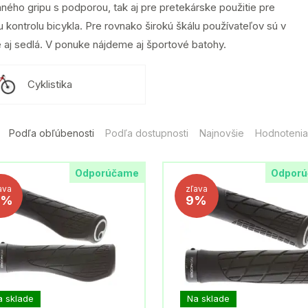
ného gripu s podporou, tak aj pre pretekárske použitie pre
 kontrolu bicykla. Pre rovnako širokú škálu používateľov sú v
 aj sedlá. V ponuke nájdeme aj športové batohy.
Cyklistika
Podľa obľúbenosti
Podľa dostupnosti
Najnovšie
Hodnotenia
Odporúčame
Odpor
ava
zľava
1%
9%
a sklade
Na sklade