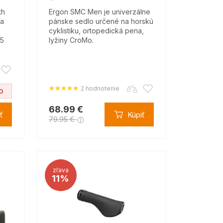
th
Ergon SMC Men je univerzálne
 a
pánske sedlo určené na horskú
cyklistiku, ortopedická pena,
35
lyžiny CroMo.
2 hodnotenie
0
68.99 €
ť
Kúpiť
79.95 €
zľava
11%