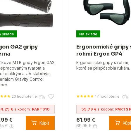
 sklade
Na sklade
gon GA2 gripy
Ergonomické gripy 
erna
rohmi Ergon GP4
čkové MTB gripy Ergon GA2
Ergonomické gripy s rohmi,
repracovaným tvarom a
ktoré sa prispôsobia rukám.
er mäkkým a UV stabilným
eriálom Gravity Control
ber.
20 hodnotenie
17 hodnotenie
24.29 €
s kódom:
PARTS10
55.79 €
s kódom:
PARTS1
.99 €
61.99 €
Kúpiť
Kúpi
95 €
69.95 €