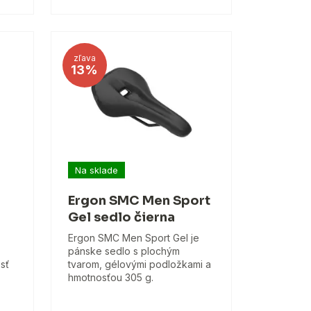
zľava
13%
Na sklade
Ergon SMC Men Sport
Gel sedlo čierna
Ergon SMC Men Sport Gel je
pánske sedlo s plochým
sť
tvarom, gélovými podložkami a
hmotnosťou 305 g.