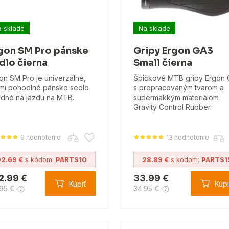
 sklade
Na sklade
gon SM Pro pánske
Gripy Ergon GA3
dlo čierna
Small čierna
on SM Pro je univerzálne,
Špičkové MTB gripy Ergon
mi pohodlné pánske sedlo
s prepracovaným tvarom a
dné na jazdu na MTB.
supermäkkým materiálom
Gravity Control Rubber.
9 hodnotenie
13 hodnotenie
92.69 €
s kódom:
PARTS10
28.89 €
s kódom:
PARTS1
2.99 €
33.99 €
Kúpiť
Kúpi
.95 €
34.95 €