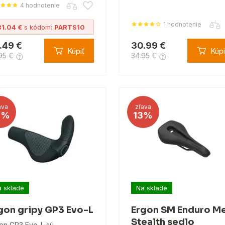
4 hodnotenie
1 hodnotenie
31.04 €
s kódom:
PARTS10
.49 €
30.99 €
Kúpiť
Kúpi
95 €
34.95 €
ava
zľava
5%
13%
 sklade
Na sklade
gon gripy GP3 Evo-L
Ergon SM Enduro M
Stealth sedlo
on GP3 Evo-L sú