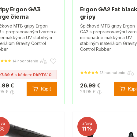
ipy Ergon GA3
Ergon GA2 Fat blac
rge čierna
gripy
čkové MTB gripy Ergon
Špičkové MTB gripy Ergon
 s prepracovaným tvarom a
GA2 s prepracovaným tvaro
ermäkkým a UV stabilným
mimoriadne mäkkým a UV
eriálom Gravity Control
stabilným materiálom Gravity
ber.
Control Rubber.
14 hodnotenie
13 hodnotenie
27.89 €
s kódom:
PARTS10
.99 €
26.99 €
Kúpiť
Kúpi
.95 €
29.95 €
ava
zľava
%
11%