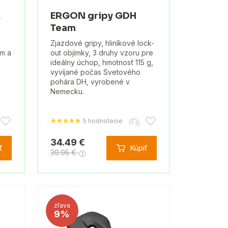
k
ERGON gripy GDH
Team
Zjazdové gripy, hliníkové lock-
m a
out objímky, 3 druhy vzoru pre
ideálny úchop, hmotnosť 115 g,
vyvíjané počas Svetového
pohára DH, vyrobené v
Nemecku.
5 hodnotenie
34.49 €
ť
Kúpiť
39.95 €
zľava
9%