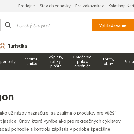
Predajne
Stav objednávky
Pre zákazníkov
Koloshop Kar
Vyhľadávanie
Turistika
Výplety,
Oblečenie,
Vidlice,
Tretry,
ponenty
ráfiky,
prilby,
Prísl
tlmiče
obuv
plášte
chrániče
gon
 ako už názov naznačuje, sa zaujíma o produkty pre väčší
 jazdca. Gripy, ktoré vyrába ako pre rekreačných cyklistov,
ľadajú pohodlie a kontrolu zápästia v podobe špeciálne