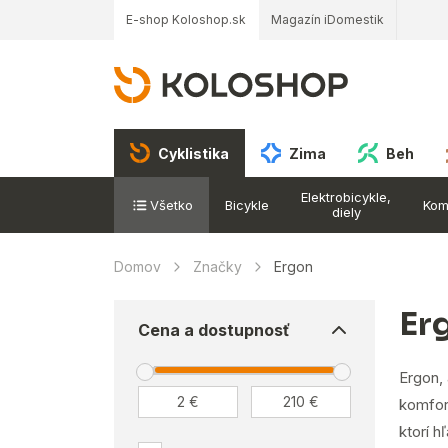
E-shop Koloshop.sk
Magazín iDomestik
Cyklistika
Zima
Beh
Elektrobicykle,
Všetko
Bicykle
Kom
diely
Domov
Značky
Ergon
Er
Cena a dostupnosť
Ergon,
komfort
ktorí h