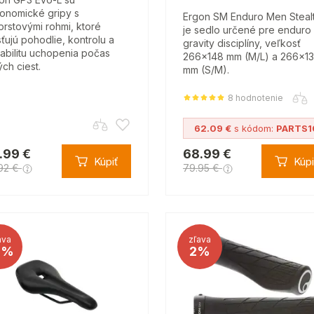
onomické gripy s
Ergon SM Enduro Men Steal
jprstovými rohmi, ktoré
je sedlo určené pre enduro
sťujú pohodlie, kontrolu a
gravity disciplíny, veľkosť
iabilitu uchopenia počas
266x148 mm (M/L) a 266x1
ých ciest.
mm (S/M).
8 hodnotenie
62.09 €
s kódom:
PARTS1
.99 €
68.99 €
Kúpiť
Kúpi
92 €
79.95 €
ava
zľava
4%
2%