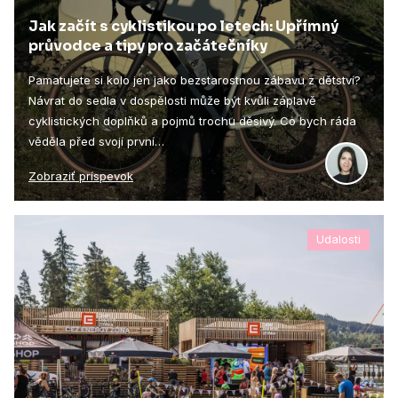
Jak začít s cyklistikou po letech: Upřímný
průvodce a tipy pro začátečníky
Pamatujete si kolo jen jako bezstarostnou zábavu z dětství?
Návrat do sedla v dospělosti může být kvůli záplavě
cyklistických doplňků a pojmů trochu děsivý. Co bych ráda
věděla před svojí první…
Zobraziť príspevok
Udalosti