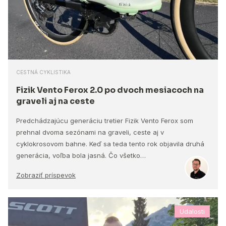
CESTNÁ CYKLISTIKA
Fizik Vento Ferox 2.0 po dvoch mesiacoch na
graveli aj na ceste
Predchádzajúcu generáciu tretier Fizik Vento Ferox som
prehnal dvoma sezónami na graveli, ceste aj v
cyklokrosovom bahne. Keď sa teda tento rok objavila druhá
generácia, voľba bola jasná. Čo všetko…
Zobraziť príspevok
Udalosti