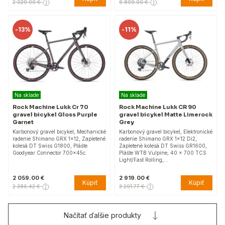
2 029.00 €
6 899.00 €
-
13%
-
11%
Na sklade
Na sklade
Rock Machine Lukk Cr 70
Rock Machine Lukk CR 90
gravel bicykel Gloss Purple
gravel bicykel Matte Limerock
Garnet
Grey
Karbonový gravel bicykel, Mechanické
Karbonový gravel bicykel, Elektronické
radenie Shimano GRX 1×12, Zapletené
radenie Shimano GRX 1×12 Di2,
kolesá DT Swiss G1800, Plášte
Zapletené kolesá DT Swiss GR1600,
Goodyear Connector 700x45c.
Plášte WTB Vulpine, 40 x 700 TCS
Light/Fast Rolling,…
2 059.00 €
2 919.00 €
Kúpiť
Kúpiť
2 386.42 €
3 291.77 €
Načítať ďalšie produkty