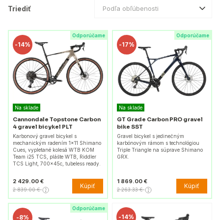
Triediť
Podľa obľúbenosti
Odporúčame
Odporúčame
-
14%
-
17%
Na sklade
Na sklade
Cannondale Topstone Carbon
GT Grade Carbon PRO gravel
4 gravel bicykel PLT
bike SST
Karbonový gravel bicykel s
Gravel bicykel s jedinečným
mechanickým radením 1x11 Shimano
karbónovým rámom s technológiou
Cues, vypletané kolesá WTB KOM
Triple Triangle na súprave Shimano
Team i25 TCS, plášte WTB, Riddler
GRX.
TCS Light, 700x45c, tubeless ready.
2 429.00 €
1 869.00 €
Kúpiť
Kúpiť
2 839.00 €
2 263.33 €
Odporúčame
-
14%
-
8%