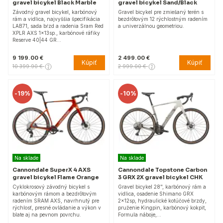
gravel bicykel Black Marble
gravel bicykel Sand/Black
Závodný gravel bicykel, karbónový
Gravel bicykel pre zmiešaný terén s
rám a vidlica, najvyššia špecifikácia
bezdrôtovým 12 rýchlostným radením
LAB71, sada bŕzd a radenia Sram Red
a univerzálnou geometriou.
XPLR AXS 1x13sp., karbónové ráfiky
Reserve 40|44 GR…
9 199.00 €
2 499.00 €
Kúpiť
Kúpiť
10 399.90 €
2 999.00 €
-
19%
-
10%
Na sklade
Na sklade
Cannondale SuperX 4 AXS
Cannondale Topstone Carbon
gravel bicykel Flame Orange
3 GRX 2X gravel bicykel CHK
Cyklokrosový závodný bicykel s
Gravel bicykel 28", karbónový rám a
karbónovým rámom a bezdrôtovým
vidlica, osadenie Shimano GRX
radením SRAM AXS, navrhnutý pre
2x12sp, hydraulické kotúčové brzdy,
rýchlosť, presné ovládanie a výkon v
pruženie Kingpin, karbónový kokpit,
blate aj na pevnom povrchu.
Formula náboje,…