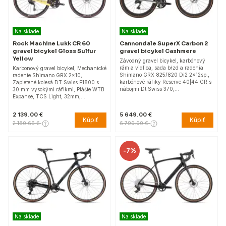
Na sklade
Na sklade
Rock Machine Lukk CR 60
Cannondale SuperX Carbon 2
gravel bicykel Gloss Sulfur
gravel bicykel Cashmere
Yellow
Závodný gravel bicykel, karbónový
rám a vidlica, sada bŕzd a radenia
Karbonový gravel bicykel, Mechanické
Shimano GRX 825/820 Di2 2x12sp.,
radenie Shimano GRX 2×10,
karbónové ráfiky Reserve 40|44 GR s
Zapletené kolesá DT Swiss E1800 s
nábojmi Dt Swiss 370,…
30 mm vysokými ráfikmi, Plášte WTB
Expanse, TCS Light, 32mm,…
2 139.00 €
5 649.00 €
Kúpiť
Kúpiť
2 180.66 €
6 799.90 €
-
7%
Na sklade
Na sklade