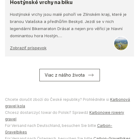
Hostýnské vrchy na biku
Hostýnské vrchy jsou malé pohoří ve Zlínském kraji, které je
branou Valašska a předhůřím Beskyd. Jezdí se v nich
legendární Bikemaraton Drásal a nejen pro věřící je hlavní
dominantou hora Hostýn.…
Zobraziť príspevok
Viac z nášho života
Chcete doručit zboží do České republiky? Prohlédněte si
Karbonová
gravel kola
Chcesz dostarczyć towar do Polski? Sprawdź
Karbonowe rowery
gravel
Für Versand nach Deutschland, besuchen Sie bitte
Carbon-
Gravelbikes
Für Versand nach Österreich, besuchen Sie bitte
Carbon-Gravelbikes