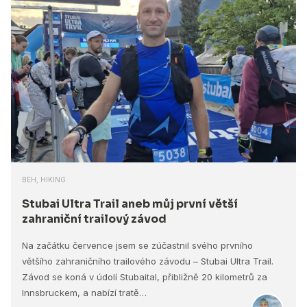
BEH, HIKING
Stubai Ultra Trail aneb můj první větší
zahraniční trailový závod
Na začátku července jsem se zúčastnil svého prvního
většího zahraničního trailového závodu – Stubai Ultra Trail.
Závod se koná v údolí Stubaital, přibližně 20 kilometrů za
Innsbruckem, a nabízí tratě…