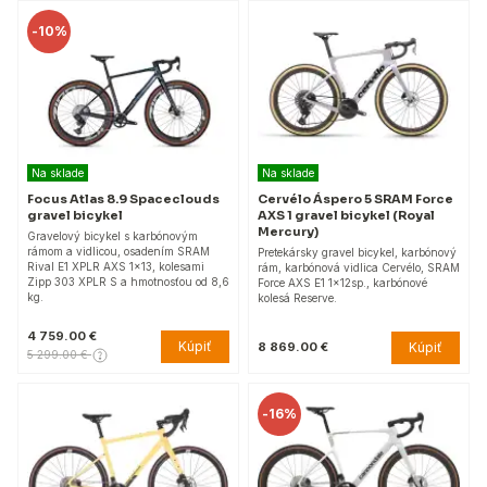
-
10%
Na sklade
Na sklade
Focus Atlas 8.9 Spaceclouds
Cervélo Áspero 5 SRAM Force
gravel bicykel
AXS 1 gravel bicykel (Royal
Mercury)
Gravelový bicykel s karbónovým
rámom a vidlicou, osadením SRAM
Pretekársky gravel bicykel, karbónový
Rival E1 XPLR AXS 1x13, kolesami
rám, karbónová vidlica Cervélo, SRAM
Zipp 303 XPLR S a hmotnosťou od 8,6
Force AXS E1 1x12sp., karbónové
kg.
kolesá Reserve.
4 759.00 €
Kúpiť
Kúpiť
8 869.00 €
5 299.00 €
-
16%