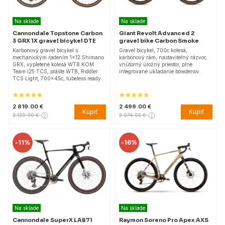
Na sklade
Na sklade
Cannondale Topstone Carbon
Giant Revolt Advanced 2
3 GRX 1X gravel bicykel DTE
gravel bike Carbon Smoke
Karbonový gravel bicykel s
Gravel bicykel, 700c kolesá,
mechanickým radením 1x12 Shimano
karbónový rám, nastaviteľný rázvor,
GRX, vypletené kolesá WTB KOM
vnútorný úložný priestor, plne
Team i25 TCS, plášte WTB, Riddler
integrované ukladanie bowdenov.
TCS Light, 700x45c, tubeless ready.
2 819.00 €
2 499.00 €
Kúpiť
Kúpiť
3 139.00 €
3 074.03 €
-
11%
-
16%
Na sklade
Na sklade
Cannondale SuperX LAB71
Raymon Soreno Pro Apex AXS