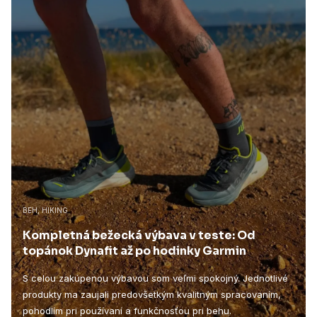
BEH, HIKING
Kompletná bežecká výbava v teste: Od
topánok Dynafit až po hodinky Garmin
S celou zakúpenou výbavou som veľmi spokojný. Jednotlivé
produkty ma zaujali predovšetkým kvalitným spracovaním,
pohodlím pri používaní a funkčnosťou pri behu.