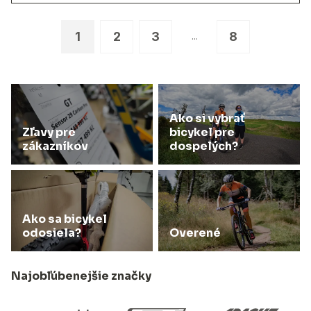
1
2
3
8
...
Ako si vybrať
Zľavy pre
bicykel pre
zákazníkov
dospelých?
Ako sa bicykel
odosiela?
Overené
Najobľúbenejšie značky