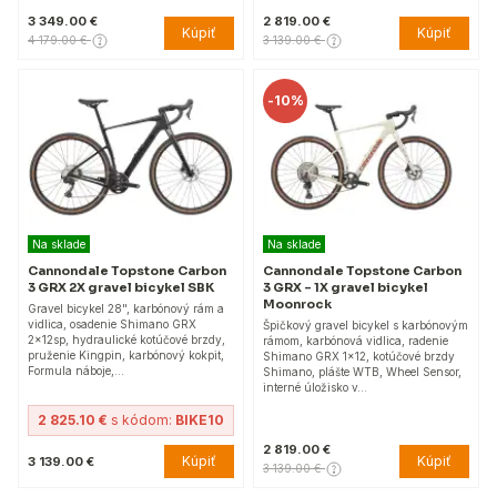
3 349.00 €
2 819.00 €
Kúpiť
Kúpiť
4 179.00 €
3 139.00 €
-
10%
Na sklade
Na sklade
Cannondale Topstone Carbon
Cannondale Topstone Carbon
3 GRX 2X gravel bicykel SBK
3 GRX - 1X gravel bicykel
Moonrock
Gravel bicykel 28", karbónový rám a
vidlica, osadenie Shimano GRX
Špičkový gravel bicykel s karbónovým
2x12sp, hydraulické kotúčové brzdy,
rámom, karbónová vidlica, radenie
pruženie Kingpin, karbónový kokpit,
Shimano GRX 1x12, kotúčové brzdy
Formula náboje,…
Shimano, plášte WTB, Wheel Sensor,
interné úložisko v…
2 825.10 €
s kódom:
BIKE10
2 819.00 €
Kúpiť
Kúpiť
3 139.00 €
3 139.00 €