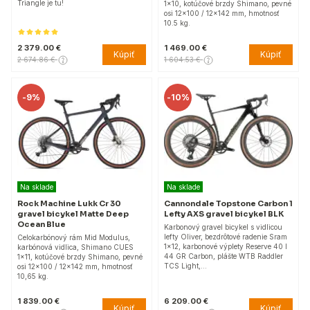
Triangle je tu!
1×10, kotúčové brzdy Shimano, pevné
osi 12×100 / 12×142 mm, hmotnosť
10.5 kg.
2 379.00 €
1 469.00 €
Kúpiť
Kúpiť
2 674.86 €
1 604.53 €
-
9%
-
10%
Na sklade
Na sklade
Rock Machine Lukk Cr 30
Cannondale Topstone Carbon 1
gravel bicykel Matte Deep
Lefty AXS gravel bicykel BLK
Ocean Blue
Karbonový gravel bicykel s vidlicou
lefty Oliver, bezdrôtové radenie Sram
Celokarbónový rám Mid Modulus,
1x12, karbonové výplety Reserve 40 I
karbónová vidlica, Shimano CUES
44 GR Carbon, plášte WTB Raddler
1×11, kotúčové brzdy Shimano, pevné
TCS Light,…
osi 12×100 / 12×142 mm, hmotnosť
10,65 kg.
1 839.00 €
6 209.00 €
Kúpiť
Kúpiť