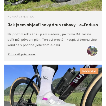
HORSKÁ CYKLISTIKA
Jak jsem objevil nový druh zábavy – e-Enduro
Na podzim roku 2025 jsem sledoval, jak firma DJI začala
bořit můj původní plán. Ten byl prostý – koupit si trochu více
kondice v podobě „lehkého“ e-biku.
Zobraziť príspevok
Recenzie