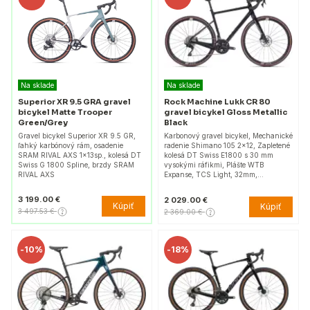
Na sklade
Na sklade
Superior XR 9.5 GRA gravel
Rock Machine Lukk CR 80
bicykel Matte Trooper
gravel bicykel Gloss Metallic
Green/Grey
Black
Gravel bicykel Superior XR 9.5 GR,
Karbonový gravel bicykel, Mechanické
ľahký karbónový rám, osadenie
radenie Shimano 105 2×12, Zapletené
SRAM RIVAL AXS 1x13sp., kolesá DT
kolesá DT Swiss E1800 s 30 mm
Swiss G 1800 Spline, brzdy SRAM
vysokými ráfikmi, Plášte WTB
RIVAL AXS
Expanse, TCS Light, 32mm,…
3 199.00 €
2 029.00 €
Kúpiť
Kúpiť
3 497.53 €
2 369.00 €
-
10%
-
18%