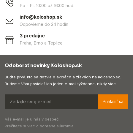
Po - Pi: 10:00 až 16:00 hod.
info@koloshop.sk
Odpovieme do 24 hodín
3 predajne
Praha
,
Brno
a
Teplice
Odoberať novinky Koloshop.sk
Buďte prvý, kto sa dozvie o akciách a zľavách na Koloshop.sk.
Budeme Vám posielať len jeden e-mail týždenne, nikdy viac.
Prihlásiť sa
Váš e-mail je u nás v bezpečí.
Prečítajte si viac o
ochrane súkromia
.