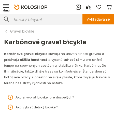
Menu
Vyhľadávanie
Gravel bicykle
Karbónové gravel bicykle
Karbónové gravel bicykle
stavajú na univerzálnosti gravelu a
pridávajú
nižšiu hmotnosť
a vysokú
tuhosť rámu
pre svižné
tempo na spevnených cestách aj stabilitu v štrku. Karbón lepšie
tlmí vibrácie, takže dlhšie trasy sú komfortnejšie. Štandardom sú
kotúčové brzdy
a priestor na širšie plášte, ktoré zvyšujú trakciu v
teréne bez straty rýchlosti na asfalte.
Ako si vybrať bicykel pre dospelých?
Ako vybrať detský bicykel?