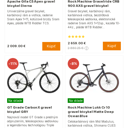
Apache Gila C3 Apex gravel
Rock Machine Gravelride CRB
bicykel čierna
900 AXS gravel bicykel
Univerzálne gravel bicykel,
Gravel bicykel, karbónový rám,
karbónový rám a vidlica, radenie
karbónová vidlica, bezdrôtová
Sram Apex 1x11, kotúčové brzdy Sram
teleskopická sedlovka, elektronické
Apex, plášte WTB Riddler TCS.
radenie Sram AXS 1x12sp., kazeta 10-
44z., plášte WTB Riddler…
2 659.00 €
Kúpiť
Kúpiť
2 009.00 €
2 880.25 €
-
11%
-
8%
Na sklade
Na sklade
GT Grade Carbon X gravel
Rock Machine Lukk Cr 10
bicykel GRY
gravel bicykel Matte Deep
Ocean Blue
Najnovší model GT Grade s predným
odpružením, teleskopickou sedlovkou
Celokarbónový rám Mid Modulus,
a legendárnou technológiou Triple
karbónová vidlica, Shimano CUES