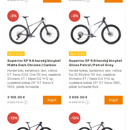
-
3%
-
3%
Za 2-3 dni
Za 2-3 dni
Superior XP 9.6 horský bicykel
Superior XP 9.8 horský bicykel
Matte Dark Chrome / Carbon
Gloss Petrol / Petrol Grey
Horské kolo, karbónový rám, vidlica
Horské koleso, karbónový rám, vidlica
DT Swiss F232 One 110 mm, osadenie
Fox 32 Rhythm 110 mm, osadenie
Shimano XT / Deore Di2 1x12 sp.,
Shimano XT / Deore Di2 1x12 sp,
vypletené kolesá 29" DT Swiss X
vypletané kolesá 29" DT Swiss XMC,
1900, plášte Schwalbe…
plášte Schwalbe Rick…
3 109.00 €
3 909.00 €
Kúpiť
Kúpiť
3 222.73 €
4 049.17 €
-
13%
-
13%