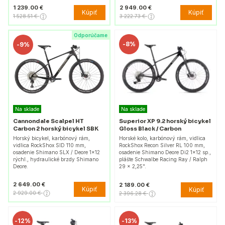
1 239.00 €
2 949.00 €
Kúpiť
Kúpiť
1 528.51 €
3 222.73 €
Odporúčame
-
8%
-
9%
Na sklade
Na sklade
Cannondale Scalpel HT
Superior XP 9.2 horský bicykel
Carbon 2 horský bicykel SBK
Gloss Black / Carbon
Horský bicykel, karbónový rám,
Horské kolo, karbónový rám, vidlica
vidlica RockShox SID 110 mm,
RockShox Recon Silver RL 100 mm,
osadenie Shimano SLX / Deore 1x12
osadenie Shimano Deore Di2 1x12 sp.,
rýchl., hydraulické brzdy Shimano
plášte Schwalbe Racing Ray / Ralph
Deore.
29 x 2,25".
2 649.00 €
2 189.00 €
Kúpiť
Kúpiť
2 929.00 €
2 396.28 €
-
12%
-
13%