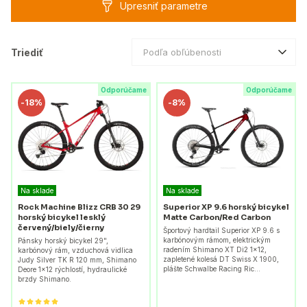
Upresniť parametre
Triediť
Podľa obľúbenosti
Odporúčame
Odporúčame
-
18%
-
8%
Na sklade
Na sklade
Rock Machine Blizz CRB 30 29
Superior XP 9.6 horský bicykel
horský bicykel lesklý
Matte Carbon/Red Carbon
červený/biely/čierny
Športový hardtail Superior XP 9.6 s
karbónovým rámom, elektrickým
Pánsky horský bicykel 29",
radením Shimano XT Di2 1x12,
karbónový rám, vzduchová vidlica
zapletené kolesá DT Swiss X 1900,
Judy Silver TK R 120 mm, Shimano
plášte Schwalbe Racing Ric…
Deore 1x12 rýchlostí, hydraulické
brzdy Shimano.