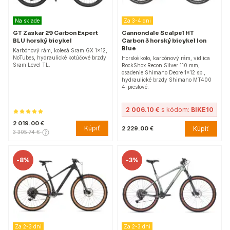
Na sklade
Za 3-4 dni
GT Zaskar 29 Carbon Expert
Cannondale Scalpel HT
BLU horský bicykel
Carbon 3 horský bicykel Ion
Blue
Karbónový rám, kolesá Sram GX 1x12,
NoTubes, hydraulické kotúčové brzdy
Horské kolo, karbónový rám, vidlica
Sram Level TL.
RockShox Recon Silver 110 mm,
osadenie Shimano Deore 1x12 sp.,
hydraulické brzdy Shimano MT400
4-piestové.
2 006.10 €
s kódom:
BIKE10
2 019.00 €
Kúpiť
Kúpiť
2 229.00 €
3 305.74 €
-
8%
-
3%
Za 2-3 dni
Za 2-3 dni