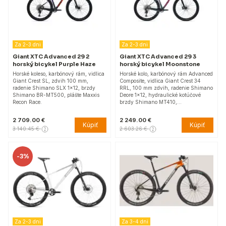
Za 2-3 dni
Za 2-3 dni
Giant XTC Advanced 29 2
Giant XTC Advanced 29 3
horský bicykel Purple Haze
horský bicykel Moonstone
Horské koleso, karbónový rám, vidlica
Horské kolo, karbónový rám Advanced
Giant Crest SL, zdvih 100 mm,
Composite, vidlica Giant Crest 34
radenie Shimano SLX 1x12, brzdy
RRL, 100 mm zdvih, radenie Shimano
Shimano BR-MT500, plášte Maxxis
Deore 1x12, hydraulické kotúčové
Recon Race.
brzdy Shimano MT410,…
2 709.00 €
2 249.00 €
Kúpiť
Kúpiť
3 140.45 €
2 603.26 €
-
3%
Za 2-3 dni
Za 3-4 dni