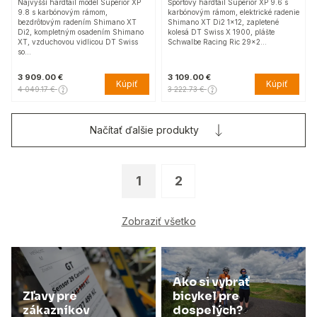
Najvyšší hardtail model Superior XP
Športový hardtail Superior XP 9.6 s
9.8 s karbónovým rámom,
karbónovým rámom, elektrické radenie
bezdrôtovým radením Shimano XT
Shimano XT Di2 1x12, zapletené
Di2, kompletným osadením Shimano
kolesá DT Swiss X 1900, plášte
XT, vzduchovou vidlicou DT Swiss
Schwalbe Racing Ric 29x2…
so…
3 909.00 €
3 109.00 €
Kúpiť
Kúpiť
4 049.17 €
3 222.73 €
Načítať ďalšie produkty
1
2
Zobraziť všetko
Ako si vybrať
Zľavy pre
bicykel pre
zákazníkov
dospelých?