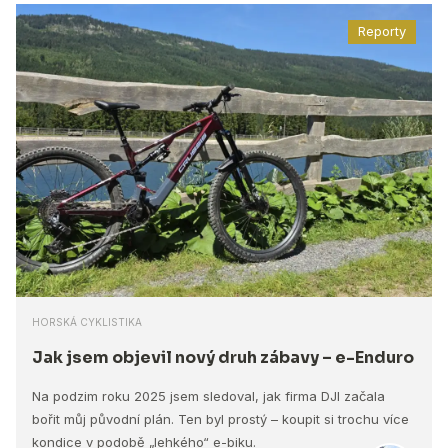
Reporty
HORSKÁ CYKLISTIKA
Jak jsem objevil nový druh zábavy – e-Enduro
Na podzim roku 2025 jsem sledoval, jak firma DJI začala
bořit můj původní plán. Ten byl prostý – koupit si trochu více
kondice v podobě „lehkého“ e-biku.