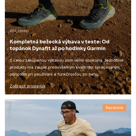
BEH, HIKING
Kompletná bežecká výbava v teste: Od
topánok Dynafit až po hodinky Garmin
S celou zakúpenou výbavou som veľmi spokojný. Jednotlivé
produkty ma zaujali predovšetkým kvalitným spracovaním,
pohodlím pri používaní a funkčnosťou pri behu.
Zobraziť príspevok
Recenzie