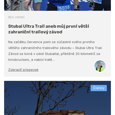
BEH, HIKING
Stubai Ultra Trail aneb můj první větší
zahraniční trailový závod
Na začátku července jsem se zúčastnil svého prvního
většího zahraničního trailového závodu – Stubai Ultra Trail.
Závod se koná v údolí Stubaital, přibližně 20 kilometrů za
Innsbruckem, a nabízí tratě…
Zobraziť príspevok
Články