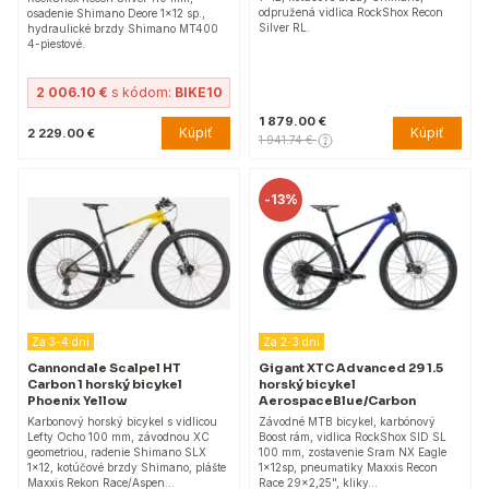
odpružená vidlica RockShox Recon
osadenie Shimano Deore 1x12 sp.,
Silver RL.
hydraulické brzdy Shimano MT400
4-piestové.
2 006.10 €
s kódom:
BIKE10
1 879.00 €
Kúpiť
Kúpiť
2 229.00 €
1 941.74 €
-
13%
Za 3-4 dni
Za 2-3 dni
Cannondale Scalpel HT
Gigant XTC Advanced 29 1.5
Carbon 1 horský bicykel
horský bicykel
Phoenix Yellow
AerospaceBlue/Carbon
Karbonový horský bicykel s vidlicou
Závodné MTB bicykel, karbónový
Lefty Ocho 100 mm, závodnou XC
Boost rám, vidlica RockShox SID SL
geometriou, radenie Shimano SLX
100 mm, zostavenie Sram NX Eagle
1x12, kotúčové brzdy Shimano, plášte
1x12sp, pneumatiky Maxxis Recon
Maxxis Rekon Race/Aspen…
Race 29x2,25", kliky…