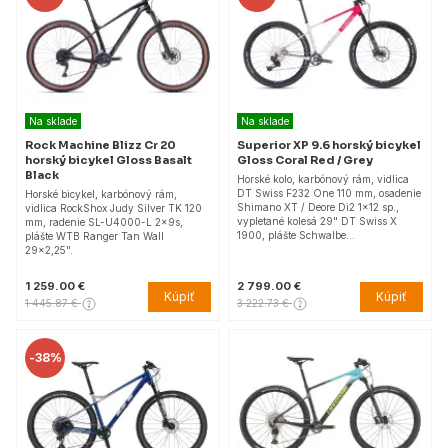
Na sklade
Na sklade
Rock Machine Blizz Cr 20
Superior XP 9.6 horský bicykel
horský bicykel Gloss Basalt
Gloss Coral Red / Grey
Black
Horské kolo, karbónový rám, vidlica
DT Swiss F232 One 110 mm, osadenie
Horské bicykel, karbónový rám,
Shimano XT / Deore Di2 1x12 sp.,
vidlica RockShox Judy Silver TK 120
vypletané kolesá 29" DT Swiss X
mm, radenie SL-U4000-L 2x9s,
1900, plášte Schwalbe…
plášte WTB Ranger Tan Wall
29×2,25".
1 259.00 €
2 799.00 €
Kúpiť
Kúpiť
1 445.87 €
3 222.73 €
-
38%