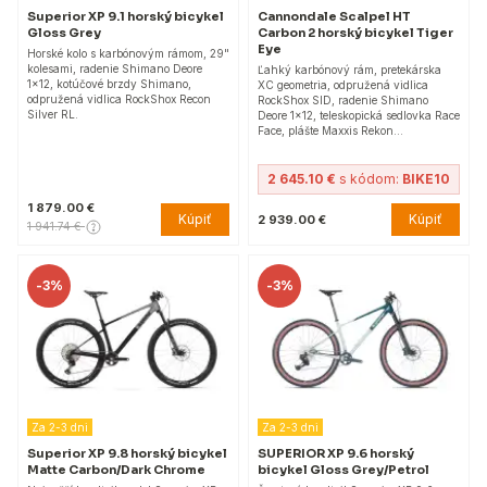
Superior XP 9.1 horský bicykel
Cannondale Scalpel HT
Gloss Grey
Carbon 2 horský bicykel Tiger
Eye
Horské kolo s karbónovým rámom, 29"
kolesami, radenie Shimano Deore
Ľahký karbónový rám, pretekárska
1x12, kotúčové brzdy Shimano,
XC geometria, odpružená vidlica
odpružená vidlica RockShox Recon
RockShox SID, radenie Shimano
Silver RL.
Deore 1x12, teleskopická sedlovka Race
Face, plášte Maxxis Rekon…
2 645.10 €
s kódom:
BIKE10
1 879.00 €
Kúpiť
Kúpiť
2 939.00 €
1 941.74 €
-
3%
-
3%
Za 2-3 dni
Za 2-3 dni
Superior XP 9.8 horský bicykel
SUPERIOR XP 9.6 horský
Matte Carbon/Dark Chrome
bicykel Gloss Grey/Petrol