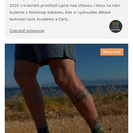
2025 v krásném prostředí Lipna nad Vltavou. I letos na něm
budeme s Koloshop stánkem, kde si vyzkoušíte dětská
testovací kola Academy a Early…
Zobraziť príspevok
Recenzie