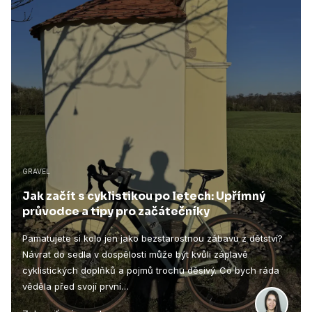
GRAVEL
Jak začít s cyklistikou po letech: Upřímný
průvodce a tipy pro začátečníky
Pamatujete si kolo jen jako bezstarostnou zábavu z dětství?
Návrat do sedla v dospělosti může být kvůli záplavě
cyklistických doplňků a pojmů trochu děsivý. Co bych ráda
věděla před svojí první…