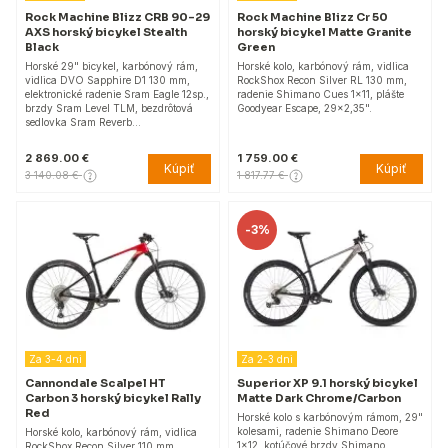
Rock Machine Blizz CRB 90-29
Rock Machine Blizz Cr 50
AXS horský bicykel Stealth
horský bicykel Matte Granite
Black
Green
Horské 29" bicykel, karbónový rám,
Horské kolo, karbónový rám, vidlica
vidlica DVO Sapphire D1 130 mm,
RockShox Recon Silver RL​ 130 mm,
elektronické radenie Sram Eagle 12sp.,
radenie Shimano Cues 1x11, plášte
brzdy Sram Level TLM, bezdrôtová
Goodyear Escape, 29×2,35".
sedlovka Sram Reverb…
2 869.00 €
1 759.00 €
Kúpiť
Kúpiť
3 140.08 €
1 817.77 €
-
3%
Za 3-4 dni
Za 2-3 dni
Cannondale Scalpel HT
Superior XP 9.1 horský bicykel
Carbon 3 horský bicykel Rally
Matte Dark Chrome/Carbon
Red
Horské kolo s karbónovým rámom, 29"
kolesami, radenie Shimano Deore
Horské kolo, karbónový rám, vidlica
1x12, kotúčové brzdy Shimano,
RockShox Recon Silver 110 mm,