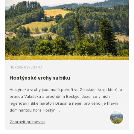
HORSKÁ CYKLISTIKA
Hostýnské vrchy na biku
Hostýnské vrchy jsou malé pohoří ve Zlínském kraji, které je
branou Valašska a předhůřím Beskyd. Jezdí se v nich
legendární Bikemaraton Drásal a nejen pro věřící je hlavní
dominantou hora Hostýn.…
Zobraziť príspevok