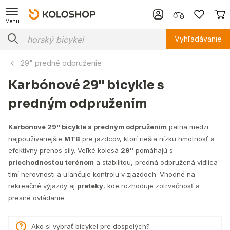
Menu
Vyhľadávanie
29" predné odpruženie
Karbónové 29" bicykle s
predným odpružením
Karbónové 29" bicykle s predným odpružením
patria medzi
najpoužívanejšie
MTB
pre jazdcov, ktorí riešia nízku hmotnosť a
efektívny prenos sily. Veľké kolesá
29"
pomáhajú s
priechodnosťou terénom
a stabilitou, predná odpružená vidlica
tlmí nerovnosti a uľahčuje kontrolu v zjazdoch. Vhodné na
rekreačné výjazdy aj
preteky
, kde rozhoduje zotrvačnosť a
presné ovládanie.
Ako si vybrať bicykel pre dospelých?