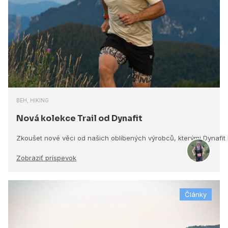
BEH, HIKING
Nová kolekce Trail od Dynafit
Zkoušet nové věci od našich oblíbených výrobců, kterými Dynafit
Zobraziť príspevok
Články