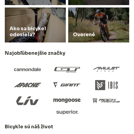
Ako sa bicykel
odosiela?
Overené
Najobľúbenejšie značky
Bicykle sú náš život