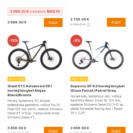
3 590.10 €
s kódom:
BIKE10
2 759.00 €
Kúpiť
Kúpiť
3 989.00 €
3 198.31 €
-
13%
-
3%
Za 2-3 dni
Za 2-3 dni
Giant XTC Advanced 29 1
Superior XP 9.2 horský bicykel
horský bicykel Abyss
Gloss Petrol / Petrol Grey
Black/Bronze
Horské kolo, karbónový rám, vidlica
RockShox Recon Silver RL 100 mm,
Horský karbónový XC bicykel,
osadenie Shimano Deore Di2 1x12 sp.,
pretekárska geometria, vidlica Fox 32
plášte Schwalbe Racing Ray / Ralph
Float 100 mm zdvih, radenie Shimano
29 x 2,25".
Deore XT 1x12sp., hydraulické brzdy
Shimano Deore XT,…
3 859.00 €
2 309.00 €
Kúpiť
Kúpiť
4 462.77 €
2 396.28 €