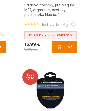
Brzdové doštičky, pre Magura
MT7, organické, oceľový
plech, nízka hlučnosť.
1 hodnotenie
15.29 €
s kódom:
PARTS10
16.99 €
ť
Kúpiť
17.99 €
zľava
17%