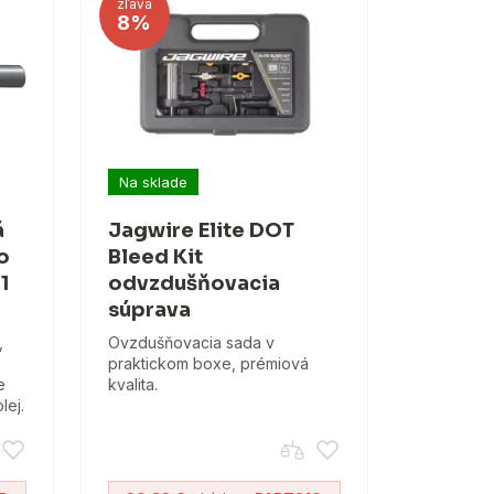
zľava
8%
Na sklade
á
Jagwire Elite DOT
o
Bleed Kit
1
odvzdušňovacia
súprava
,
Ovzdušňovacia sada v
praktickom boxe, prémiová
e
kvalita.
lej.