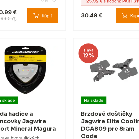
25.92 €
s kódom:
PARTS1
0.99 €
30.49 €
Kúpiť
Kúpi
.99 €
zľava
12%
 sklade
Na sklade
da hadice a
Brzdové doštičky
ncovky Jagwire
Jagwire Elite Cooli
ort Mineral Magura
DCA809 pre Sram
Code
rava hydraulických