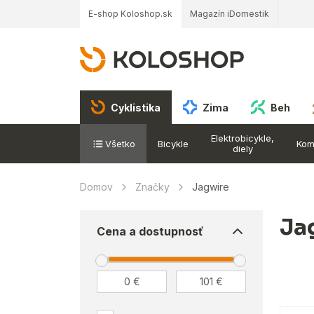
E-shop Koloshop.sk
Magazín iDomestik
Cyklistika
Zima
Beh
Elektrobicykle,
Všetko
Bicykle
Kom
diely
Domov
Značky
Jagwire
Ja
Cena a dostupnosť