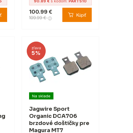
5
90.89 €
s kódom:
PARTS10
100.99 €
ť
Kúpiť
109.99 €
zľava
5%
Na sklade
Jagwire Sport
ng
Organic DCA706
brzdové doštičky pre
Magura MT7