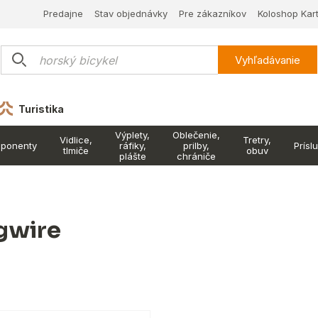
Predajne
Stav objednávky
Pre zákazníkov
Koloshop Kar
Vyhľadávanie
Turistika
Výplety,
Oblečenie,
Vidlice,
Tretry,
ponenty
ráfiky,
prilby,
Prísl
tlmiče
obuv
plášte
chrániče
gwire