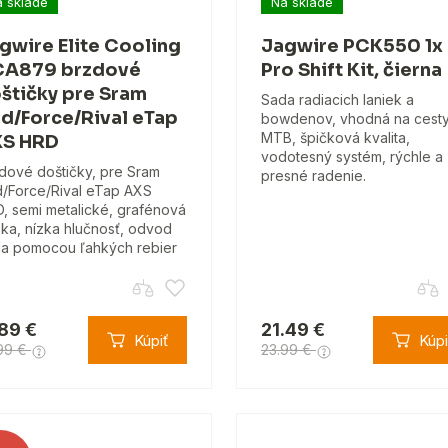
 sklade
Na sklade
gwire Elite Cooling
Jagwire PCK550 1x
A879 brzdové
Pro Shift Kit, čierna
štičky pre Sram
Sada radiacich laniek a
d/Force/Rival eTap
bowdenov, vhodná na cesty
MTB, špičková kvalita,
S HRD
vodotesný systém, rýchle a
dové doštičky, pre Sram
presné radenie.
/Force/Rival eTap AXS
, semi metalické, grafénová
ka, nízka hlučnosť, odvod
la pomocou ľahkých rebier
.89 €
21.49 €
Kúpiť
Kúpi
99 €
23.99 €