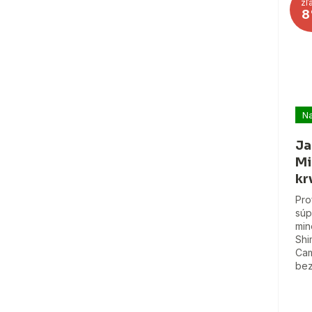
zľ
8
Na
Ja
Mi
kr
Pro
súp
min
Shi
Cam
bez