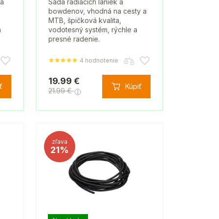
da
Sada radiacich laniek a
bowdenov, vhodná na cesty a
MTB, špičková kvalita,
á
vodotesný systém, rýchle a
presné radenie.
4 hodnotenie
19.99 €
ť
Kúpiť
21.99 €
zľava
21%