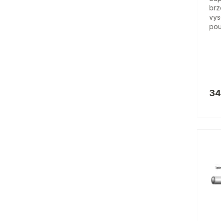
brz
vys
pou
34