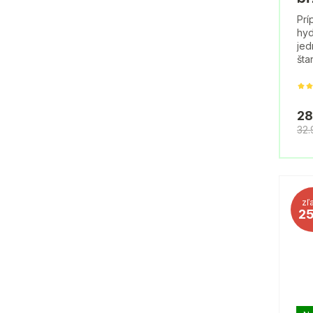
Prí
hyd
jed
šta
28
32
zľ
2