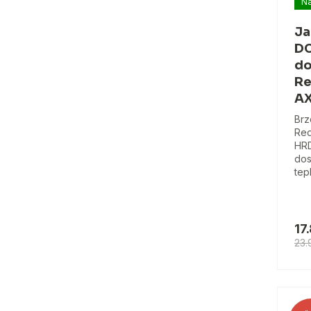
Na
Ja
DC
do
Re
AX
Brz
Red
HRD
dos
tep
17
23.