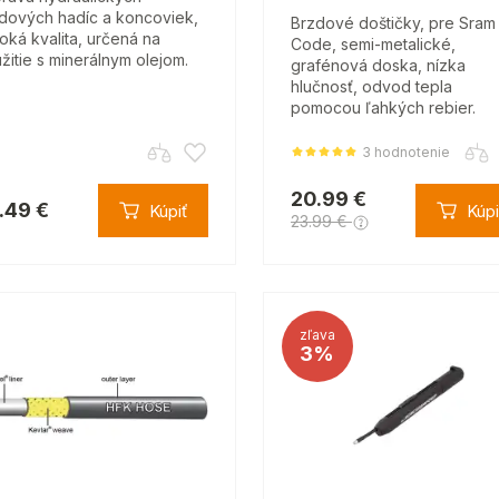
dových hadíc a koncoviek,
Brzdové doštičky, pre Sram
oká kvalita, určená na
Code, semi-metalické,
žitie s minerálnym olejom.
grafénová doska, nízka
hlučnosť, odvod tepla
pomocou ľahkých rebier.
3 hodnotenie
20.99 €
.49 €
Kúpiť
Kúpi
23.99 €
zľava
3%