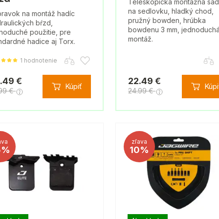
Teleskopická montážna sa
na sedlovku, hladký chod,
pravok na montáž hadíc
pružný bowden, hrúbka
raulických bŕzd,
bowdenu 3 mm, jednoduch
noduché použitie, pre
montáž.
ndardné hadice aj Torx.
1 hodnotenie
.49 €
22.49 €
Kúpiť
Kúpi
.99 €
24.99 €
ava
zľava
5%
10%