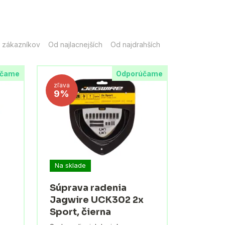
 zákazníkov
Od najlacnejších
Od najdrahších
účame
Odporúčame
zľava
9%
Na sklade
Súprava radenia
Jagwire UCK302 2x
Sport, čierna