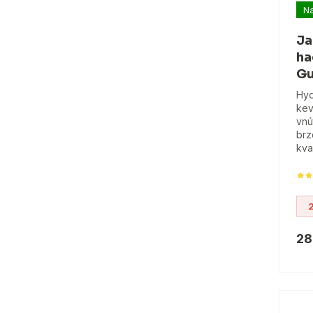
Na
Ja
ha
Gu
Hyd
kev
vnú
brz
kva
28