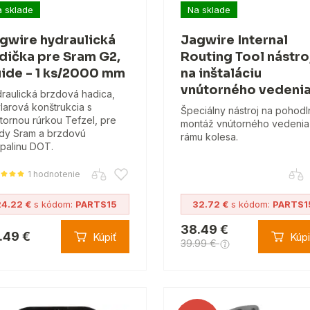
 sklade
Na sklade
gwire hydraulická
Jagwire Internal
dička pre Sram G2,
Routing Tool nástro
ide - 1 ks/2000 mm
na inštaláciu
vnútorného vedeni
raulická brzdová hadica,
larová konštrukcia s
Špeciálny nástroj na pohodl
tornou rúrkou Tefzel, pre
montáž vnútorného vedenia
dy Sram a brzdovú
rámu kolesa.
palinu DOT.
1 hodnotenie
24.22 €
s kódom:
PARTS15
32.72 €
s kódom:
PARTS1
38.49 €
.49 €
Kúpiť
Kúpi
39.99 €