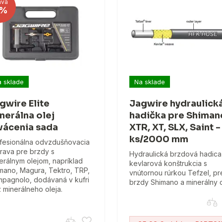
ava
%
 sklade
Na sklade
gwire Elite
Jagwire hydraulick
nerálna olej
hadička pre Shiman
vácenia sada
XTR, XT, SLX, Saint - 
ks/2000 mm
fesionálna odvzdušňovacia
rava pre brzdy s
Hydraulická brzdová hadica
erálnym olejom, napríklad
kevlarová konštrukcia s
mano, Magura, Tektro, TRP,
vnútornou rúrkou Tefzel, pr
pagnolo, dodávaná v kufri
brzdy Shimano a minerálny o
 minerálneho oleja.