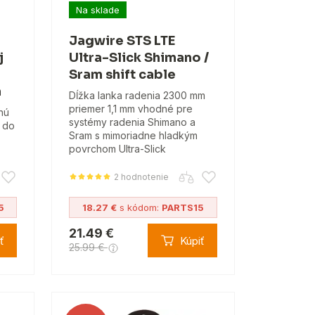
Na sklade
Jagwire STS LTE
j
Ultra-Slick Shimano /
Sram shift cable
a
Dĺžka lanka radenia 2300 mm
priemer 1,1 mm vhodné pre
nú
systémy radenia Shimano a
 do
Sram s mimoriadne hladkým
povrchom Ultra-Slick
2 hodnotenie
5
18.27 €
s kódom:
PARTS15
21.49 €
ť
Kúpiť
25.99 €