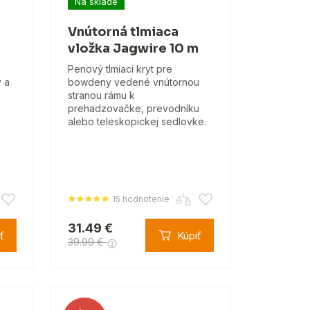
Na sklade
Vnútorná tlmiaca
vložka Jagwire 10 m
Penový tlmiaci kryt pre
 a
bowdeny vedené vnútornou
stranou rámu k
prehadzovačke, prevodníku
alebo teleskopickej sedlovke.
15 hodnotenie
31.49 €
ť
Kúpiť
39.99 €