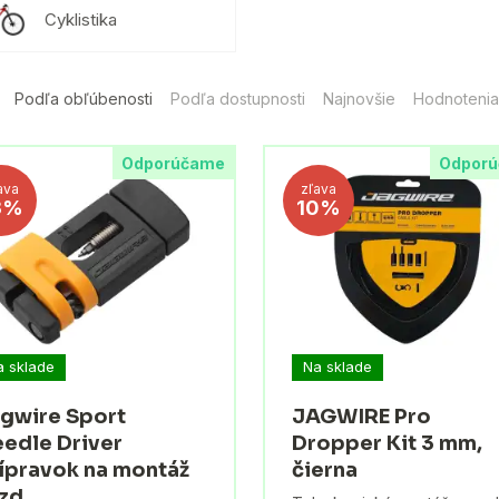
Cyklistika
Podľa obľúbenosti
Podľa dostupnosti
Najnovšie
Hodnotenia
Odporúčame
Odpor
ava
zľava
3%
10%
a sklade
Na sklade
gwire Sport
JAGWIRE Pro
edle Driver
Dropper Kit 3 mm,
ípravok na montáž
čierna
zd