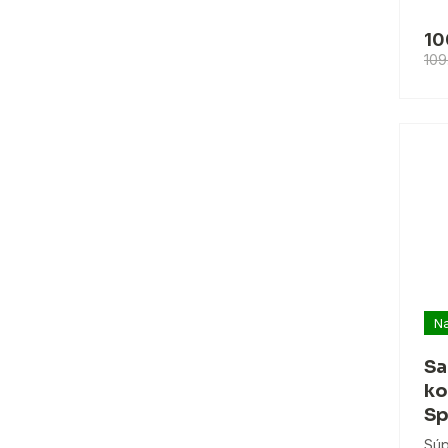
10
109
Na
Sa
ko
Sp
Súp