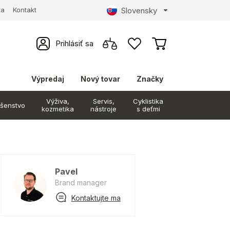
Slovensky
ta
Kontakt
Prihlásiť sa
Výpredaj
Nový tovar
Značky
Výživa,
Servis,
Cyklistika
ušenstvo
kozmetika
nástroje
s deťmi
Pavel
Brand manager
Kontaktujte ma