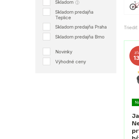
Skladom
Skladom predajňa
Teplice
Skladom predajňa Praha
Triediť:
Skladom predajňa Brno
Novinky
zľ
1
Výhodné ceny
N
Ja
Ne
pr
bŕ