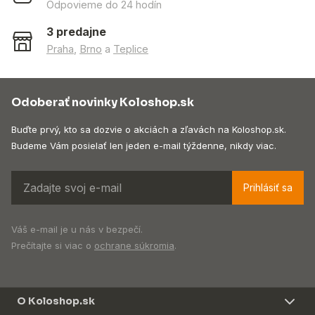
Odpovieme do 24 hodín
3 predajne
Praha
,
Brno
a
Teplice
Odoberať novinky Koloshop.sk
Buďte prvý, kto sa dozvie o akciách a zľavách na Koloshop.sk.
Budeme Vám posielať len jeden e-mail týždenne, nikdy viac.
Prihlásiť sa
Váš e-mail je u nás v bezpečí.
Prečítajte si viac o
ochrane súkromia
.
O Koloshop.sk