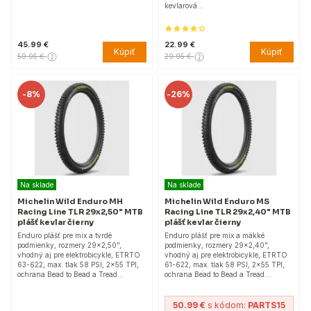
kevlarová…
45.99 €
22.99 €
Kúpiť
Kúpiť
59.95 €
29.95 €
-
8%
-
26%
Na sklade
Na sklade
Michelin Wild Enduro MH
Michelin Wild Enduro MS
Racing Line TLR 29x2,50" MTB
Racing Line TLR 29x2,40" MTB
plášť kevlar čierny
plášť kevlar čierny
Enduro plášť pre mix a tvrdé
Enduro plášť pre mix a mäkké
podmienky, rozmery 29x2,50",
podmienky, rozmery 29x2,40",
vhodný aj pre elektrobicykle, ETRTO
vhodný aj pre elektrobicykle, ETRTO
63-622, max. tlak 58 PSI, 2x55 TPI,
61-622, max. tlak 58 PSI, 2x55 TPI,
ochrana Bead to Bead a Tread…
ochrana Bead to Bead a Tread…
50.99 €
s kódom:
PARTS15