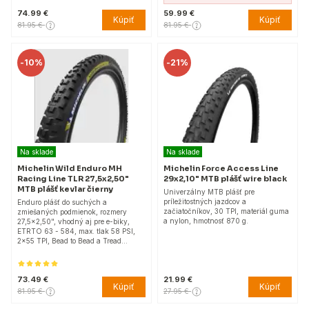
74.99 €
59.99 €
Kúpiť
Kúpiť
81.95 €
81.95 €
-
10%
-
21%
Na sklade
Na sklade
Michelin Wild Enduro MH
Michelin Force Access Line
Racing Line TLR 27,5x2,50"
29x2,10" MTB plášť wire black
MTB plášť kevlar čierny
Univerzálny MTB plášť pre
príležitostných jazdcov a
Enduro plášť do suchých a
začiatočníkov, 30 TPI, materiál guma
zmiešaných podmienok, rozmery
a nylon, hmotnosť 870 g.
27,5x2,50", vhodný aj pre e-biky,
ETRTO 63 - 584, max. tlak 58 PSI,
2x55 TPI, Bead to Bead a Tread…
73.49 €
21.99 €
Kúpiť
Kúpiť
81.95 €
27.95 €