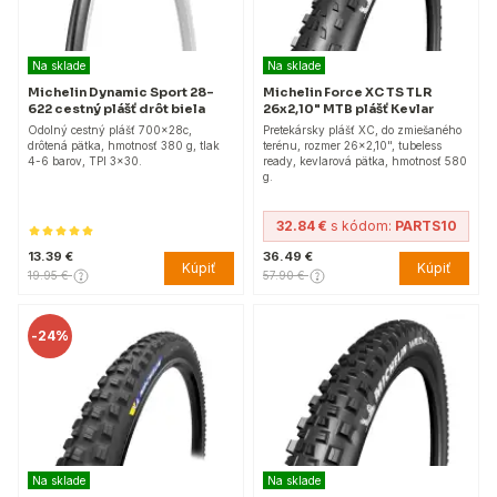
Na sklade
Na sklade
Michelin Dynamic Sport 28-
Michelin Force XC TS TLR
622 cestný plášť drôt biela
26x2,10" MTB plášť Kevlar
Odolný cestný plášť 700x28c,
Pretekársky plášť XC, do zmiešaného
drôtená pätka, hmotnosť 380 g, tlak
terénu, rozmer 26x2,10", tubeless
4-6 barov, TPI 3x30.
ready, kevlarová pätka, hmotnosť 580
g.
32.84 €
s kódom:
PARTS10
13.39 €
36.49 €
Kúpiť
Kúpiť
19.95 €
57.90 €
-
24%
Na sklade
Na sklade