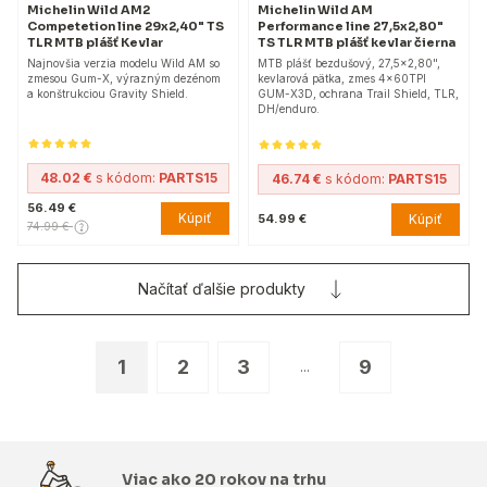
Michelin Wild AM2
Michelin Wild AM
Competetion line 29x2,40" TS
Performance line 27,5x2,80"
TLR MTB plášť Kevlar
TS TLR MTB plášť kevlar čierna
Najnovšia verzia modelu Wild AM so
MTB plášť bezdušový, 27,5x2,80",
zmesou Gum-X, výrazným dezénom
kevlarová pätka, zmes 4x60TPI
a konštrukciou Gravity Shield.
GUM-X3D, ochrana Trail Shield, TLR,
DH/enduro.
48.02 €
s kódom:
PARTS15
46.74 €
s kódom:
PARTS15
56.49 €
Kúpiť
Kúpiť
54.99 €
74.99 €
Načítať ďalšie produkty
1
2
3
9
...
Viac ako 20 rokov na trhu