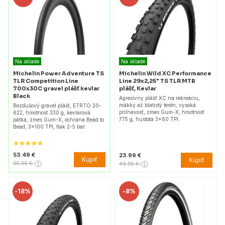
Na sklade
Na sklade
Michelin Power Adventure TS
Michelin Wild XC Performance
TLR Competition Line
Line 29x2,25" TS TLR MTB
700x30C gravel plášť kevlar
plášť, Kevlar
Black
Agresívny plášť XC na rekreáciu,
mäkký až blatistý terén, vysoká
Bezdušový gravel plášť, ETRTO 30-
priľnavosť, zmes Gum-X, hmotnosť
622, hmotnosť 330 g, kevlarová
775 g, hustota 3x60 TPI.
pätka, zmes Gum-X, ochrana Bead to
Bead, 3x100 TPI, tlak 2-5 bar.
53.49 €
23.99 €
Kúpiť
Kúpiť
65.95 €
46.95 €
-
18%
-
8%