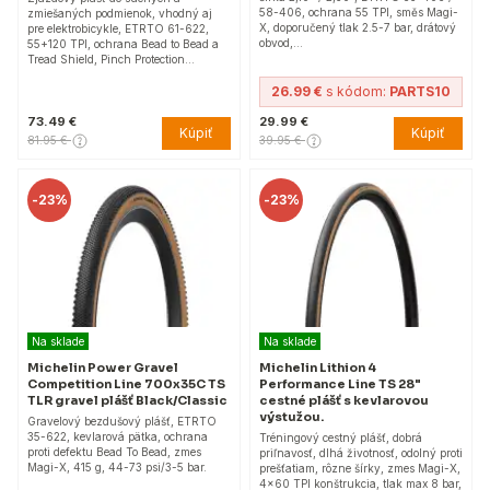
58-406, ochrana 55 TPI, směs Magi-
zmiešaných podmienok, vhodný aj
X, doporučený tlak 2.5-7 bar, drátový
pre elektrobicykle, ETRTO 61-622,
obvod,…
55+120 TPI, ochrana Bead to Bead a
Tread Shield, Pinch Protection…
26.99 €
s kódom:
PARTS10
73.49 €
29.99 €
Kúpiť
Kúpiť
81.95 €
39.95 €
-
23%
-
23%
Na sklade
Na sklade
Michelin Power Gravel
Michelin Lithion 4
Competition Line 700x35C TS
Performance Line TS 28"
TLR gravel plášť Black/Classic
cestné plášť s kevlarovou
výstužou.
Gravelový bezdušový plášť, ETRTO
35-622, kevlarová pätka, ochrana
Tréningový cestný plášť, dobrá
proti defektu Bead To Bead, zmes
priľnavosť, dlhá životnosť, odolný proti
Magi-X, 415 g, 44-73 psi/3-5 bar.
prešťatiam, rôzne šírky, zmes Magi-X,
4x60 TPI konštrukcia, tlak max 8 bar,