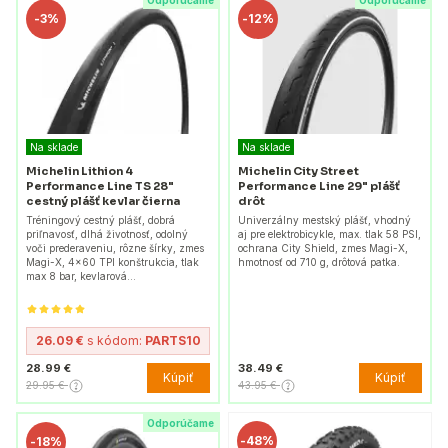
Odporúčame
Odporúčame
-
3%
-
12%
Na sklade
Na sklade
Michelin Lithion 4
Michelin City Street
Performance Line TS 28"
Performance Line 29" plášť
cestný plášť kevlar čierna
drôt
Tréningový cestný plášť, dobrá
Univerzálny mestský plášť, vhodný
priľnavosť, dlhá životnosť, odolný
aj pre elektrobicykle, max. tlak 58 PSI,
voči prederaveniu, rôzne šírky, zmes
ochrana City Shield, zmes Magi-X,
Magi-X, 4x60 TPI konštrukcia, tlak
hmotnosť od 710 g, drôtová patka.
max 8 bar, kevlarová…
26.09 €
s kódom:
PARTS10
28.99 €
38.49 €
Kúpiť
Kúpiť
29.95 €
43.95 €
Odporúčame
-
48%
-
18%