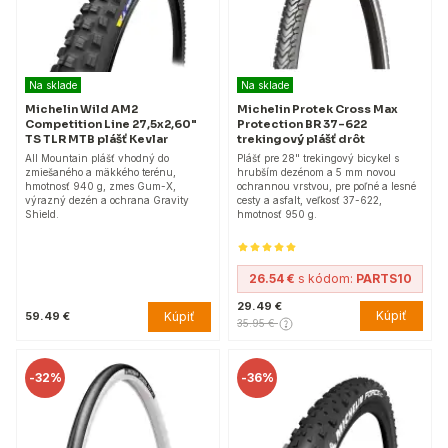
Na sklade
Na sklade
Michelin Wild AM2
Michelin Protek Cross Max
Competition Line 27,5x2,60"
Protection BR 37-622
TS TLR MTB plášť Kevlar
trekingový plášť drôt
All Mountain plášť vhodný do
Plášť pre 28" trekingový bicykel s
zmiešaného a mäkkého terénu,
hrubším dezénom a 5 mm novou
hmotnosť 940 g, zmes Gum-X,
ochrannou vrstvou, pre poľné a lesné
výrazný dezén a ochrana Gravity
cesty a asfalt, veľkosť 37-622,
Shield.
hmotnosť 950 g.
26.54 €
s kódom:
PARTS10
29.49 €
Kúpiť
Kúpiť
59.49 €
35.95 €
-
32%
-
36%