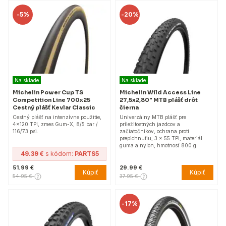
-
5%
-
20%
Na sklade
Na sklade
Michelin Power Cup TS
Michelin Wild Access Line
Competition Line 700x25
27,5x2,80" MTB plášť drôt
Cestný plášť Kevlar Classic
čierna
Cestný plášť na intenzívne použitie,
Univerzálny MTB plášť pre
4x120 TPI, zmes Gum-X, 8/5 bar /
príležitostných jazdcov a
116/73 psi.
začiatočníkov, ochrana proti
prepichnutiu, 3 x 55 TPI, materiál
guma a nylon, hmotnosť 800 g.
49.39 €
s kódom:
PARTS5
51.99 €
29.99 €
Kúpiť
Kúpiť
54.95 €
37.95 €
-
17%