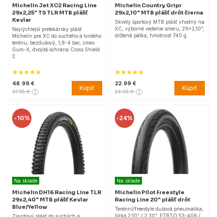
Michelin Jet XC2 Racing Line
Michelin Country Gripr
29x2,25" TS TLR MTB plášť
29x2,10" MTB plášť drôt čierna
Kevlar
Skvelý športový MTB plášť vhodný na
XC, výborné vedenie smeru, 29x2,10",
Najrýchlejší pretekársky plášť
drôtená pätka, hmotnosť 740 g.
Michelin pre XC do suchého a tvrdého
terénu, bezdušový, 1,8-4 bar, zmes
Gum-X, dvojitá ochrana Cross Shield
2.
48.99 €
22.99 €
Kúpiť
Kúpiť
61.95 €
24.95 €
-
10%
-
24%
Na sklade
Na sklade
Michelin DH16 Racing Line TLR
Michelin Pilot Freestyle
29x2,40" MTB plášť Kevlar
Racing Line 20" plášť drôt
Blue/Yellow
Terénní/freestyle dušová pneumatika,
šírka 2,10" / 2,30", ETRTO 53-406 /
Zjazdový plášť do suchých a