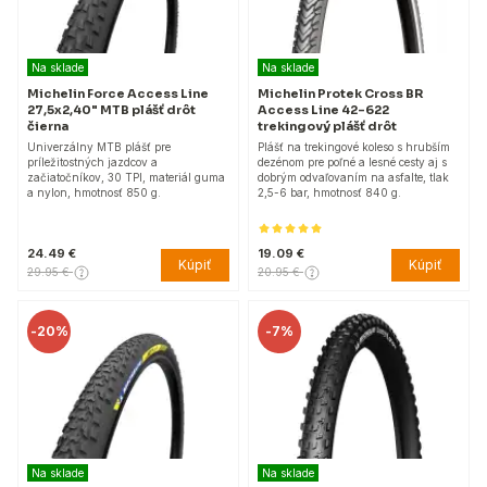
Na sklade
Na sklade
Michelin Force Access Line
Michelin Protek Cross BR
27,5x2,40" MTB plášť drôt
Access Line 42-622
čierna
trekingový plášť drôt
Univerzálny MTB plášť pre
Plášť na trekingové koleso s hrubším
príležitostných jazdcov a
dezénom pre poľné a lesné cesty aj s
začiatočníkov, 30 TPI, materiál guma
dobrým odvaľovaním na asfalte, tlak
a nylon, hmotnosť 850 g.
2,5-6 bar, hmotnosť 840 g.
24.49 €
19.09 €
Kúpiť
Kúpiť
29.95 €
20.95 €
-
20%
-
7%
Na sklade
Na sklade