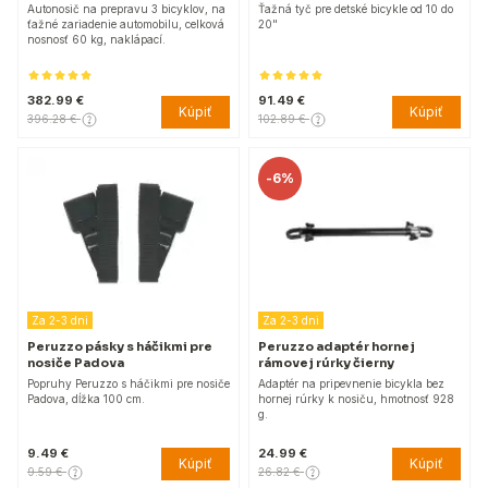
Autonosič na prepravu 3 bicyklov, na
Ťažná tyč pre detské bicykle od 10 do
ťažné zariadenie automobilu, celková
20"
nosnosť 60 kg, naklápací.
382.99 €
91.49 €
Kúpiť
Kúpiť
396.28 €
102.89 €
-
6%
Za 2-3 dni
Za 2-3 dni
Peruzzo pásky s háčikmi pre
Peruzzo adaptér hornej
nosiče Padova
rámovej rúrky čierny
Popruhy Peruzzo s háčikmi pre nosiče
Adaptér na pripevnenie bicykla bez
Padova, dĺžka 100 cm.
hornej rúrky k nosiču, hmotnosť 928
g.
9.49 €
24.99 €
Kúpiť
Kúpiť
9.59 €
26.82 €