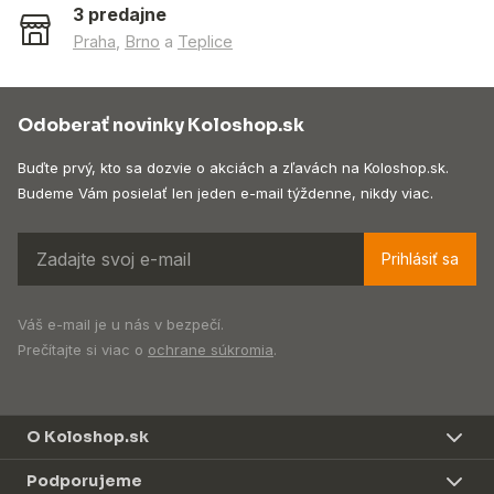
3 predajne
Praha
,
Brno
a
Teplice
Odoberať novinky Koloshop.sk
Buďte prvý, kto sa dozvie o akciách a zľavách na Koloshop.sk.
Budeme Vám posielať len jeden e-mail týždenne, nikdy viac.
Prihlásiť sa
Váš e-mail je u nás v bezpečí.
Prečítajte si viac o
ochrane súkromia
.
O Koloshop.sk
Podporujeme