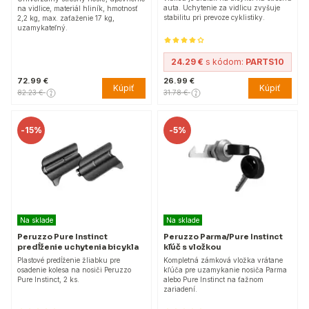
auta. Uchytenie za vidlicu zvyšuje
na vidlice, materiál hliník, hmotnosť
stabilitu pri prevoze cyklistiky.
2,2 kg, max. zaťaženie 17 kg,
uzamykateľný.
24.29 €
s kódom:
PARTS10
72.99 €
26.99 €
Kúpiť
Kúpiť
82.23 €
31.78 €
-
15%
-
5%
Na sklade
Na sklade
Peruzzo Pure Instinct
Peruzzo Parma/Pure Instinct
predĺženie uchytenia bicykla
kľúč s vložkou
Plastové predĺženie žliabku pre
Kompletná zámková vložka vrátane
osadenie kolesa na nosiči Peruzzo
kľúča pre uzamykanie nosiča Parma
Pure Instinct, 2 ks.
alebo Pure Instinct na ťažnom
zariadení.