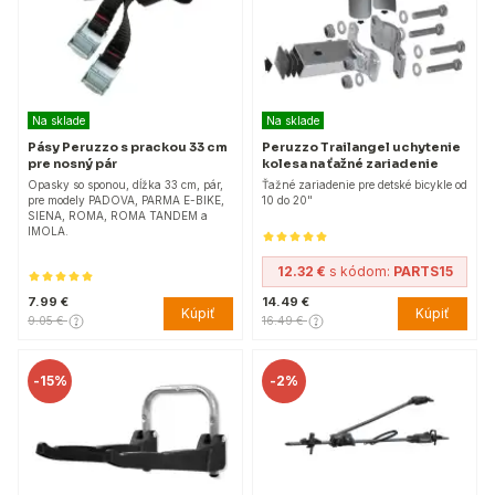
Na sklade
Na sklade
Pásy Peruzzo s prackou 33 cm
Peruzzo Trailangel uchytenie
pre nosný pár
kolesa na ťažné zariadenie
Opasky so sponou, dĺžka 33 cm, pár,
Ťažné zariadenie pre detské bicykle od
pre modely PADOVA, PARMA E-BIKE,
10 do 20"
SIENA, ROMA, ROMA TANDEM a
IMOLA.
12.32 €
s kódom:
PARTS15
7.99 €
14.49 €
Kúpiť
Kúpiť
9.05 €
16.49 €
-
15%
-
2%