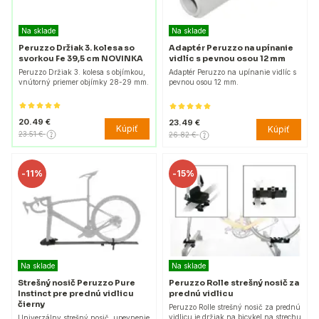
Na sklade
Na sklade
Peruzzo Držiak 3. kolesa so
Adaptér Peruzzo na upínanie
svorkou Fe 39,5 cm NOVINKA
vidlíc s pevnou osou 12 mm
Peruzzo Držiak 3. kolesa s objímkou,
Adaptér Peruzzo na upínanie vidlíc s
vnútorný priemer objímky 28-29 mm.
pevnou osou 12 mm.
20.49 €
23.49 €
Kúpiť
Kúpiť
23.51 €
26.82 €
-
11%
-
15%
Na sklade
Na sklade
Strešný nosič Peruzzo Pure
Peruzzo Rolle strešný nosič za
Instinct pre prednú vidlicu
prednú vidlicu
čierny
Peruzzo Rolle strešný nosič za prednú
vidlicu je držiak na bicykel na strechu
Univerzálny strešný nosič, upevnenie