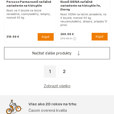
Peruzzo Parma nosič na ťažné
Nosič SIENA na ťažné
zariadenie na 4 bicykle
zariadenie na 4 bicykle Fe,
čierny
Nosič na 4 bicykle na ťažné
zariadenie, uzamykateľný, sklopný,
Nosič SIENA na ťažné zariadenie, na
nosnosť 60 kg.
4 bicykle, nosnosť 60 kg,
neuzamykateľný, sklopný, prípojka 13
pinov.
266.99 €
Kúpiť
Kúpiť
319.99 €
276.45 €
Načítať ďalšie produkty
1
2
Zobraziť všetko
Viac ako 20 rokov na trhu
Časom overená kvalita