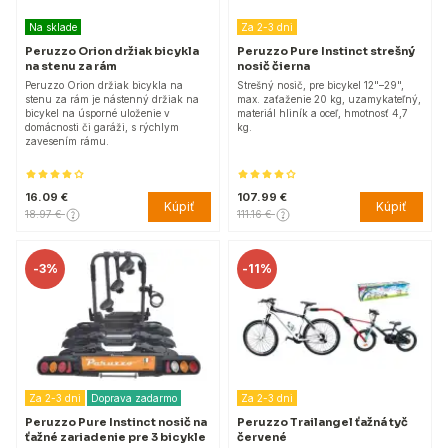
Na sklade
Za 2-3 dni
Peruzzo Orion držiak bicykla
Peruzzo Pure Instinct strešný
na stenu za rám
nosič čierna
Peruzzo Orion držiak bicykla na
Strešný nosič, pre bicykel 12"–29",
stenu za rám je nástenný držiak na
max. zaťaženie 20 kg, uzamykateľný,
bicykel na úsporné uloženie v
materiál hliník a oceľ, hmotnosť 4,7
domácnosti či garáži, s rýchlym
kg.
zavesením rámu.
16.09 €
107.99 €
Kúpiť
Kúpiť
18.97 €
111.16 €
-
3%
-
11%
Za 2-3 dni
Doprava zadarmo
Za 2-3 dni
Peruzzo Pure Instinct nosič na
Peruzzo Trailangel ťažná tyč
ťažné zariadenie pre 3 bicykle
červené