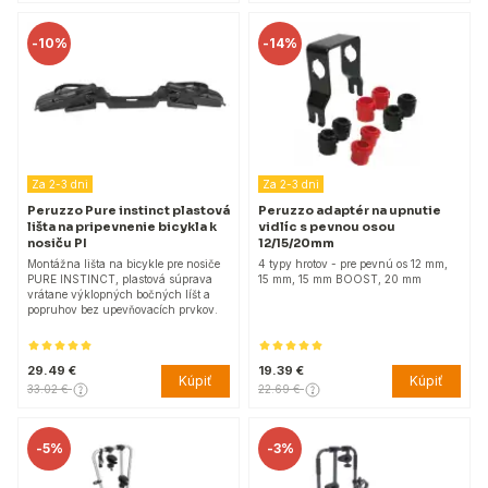
-
10%
-
14%
Za 2-3 dni
Za 2-3 dni
Peruzzo Pure instinct plastová
Peruzzo adaptér na upnutie
lišta na pripevnenie bicykla k
vidlíc s pevnou osou
nosiču PI
12/15/20mm
Montážna lišta na bicykle pre nosiče
4 typy hrotov - pre pevnú os 12 mm,
PURE INSTINCT, plastová súprava
15 mm, 15 mm BOOST, 20 mm
vrátane výklopných bočných líšt a
popruhov bez upevňovacích prvkov.
29.49 €
19.39 €
Kúpiť
Kúpiť
33.02 €
22.69 €
-
5%
-
3%