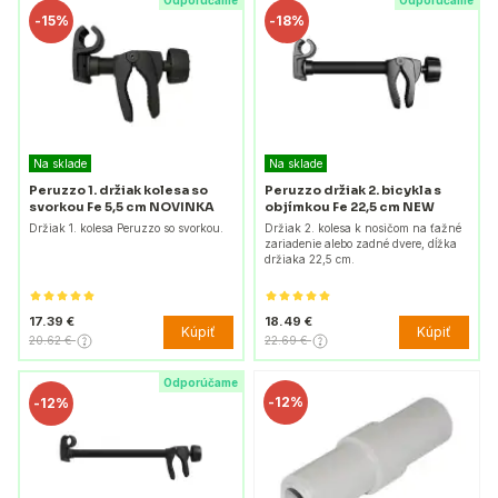
Odporúčame
Odporúčame
-
15%
-
18%
Na sklade
Na sklade
Peruzzo 1. držiak kolesa so
Peruzzo držiak 2. bicykla s
svorkou Fe 5,5 cm NOVINKA
objímkou Fe 22,5 cm NEW
Držiak 1. kolesa Peruzzo so svorkou.
Držiak 2. kolesa k nosičom na ťažné
zariadenie alebo zadné dvere, dĺžka
držiaka 22,5 cm.
17.39 €
18.49 €
Kúpiť
Kúpiť
20.62 €
22.69 €
Odporúčame
-
12%
-
12%