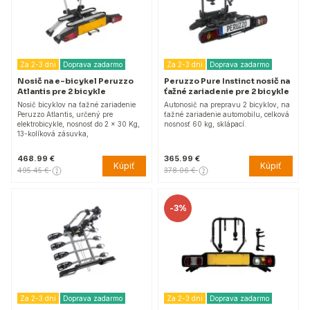
Za 2-3 dni
Doprava zadarmo
Za 2-3 dni
Doprava zadarmo
Nosič na e-bicykel Peruzzo
Peruzzo Pure Instinct nosič na
Atlantis pre 2 bicykle
ťažné zariadenie pre 2 bicykle
Nosič bicyklov na ťažné zariadenie
Autonosič na prepravu 2 bicyklov, na
Peruzzo Atlantis, určený pre
ťažné zariadenie automobilu, celková
elektrobicykle, nosnosť do 2 x 30 Kg,
nosnosť 60 kg, sklápací.
13-kolíková zásuvka,
468.99 €
365.99 €
Kúpiť
Kúpiť
495.45 €
378.06 €
-
3%
Za 2-3 dni
Doprava zadarmo
Za 2-3 dni
Doprava zadarmo