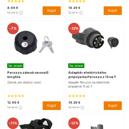
8.69 €
14.29 €
Kúpiť
Kúpiť
10.29 €
15.19 €
-
7%
-
13%
Na sklade
Na sklade
Peruzzo zámok na nosič
Adaptér elektrického
bicykla
pripojenia Peruzzo z 13 na 7
Zámok pre strešný nosič.
Adaptér Peruzzo na elektrické
pripojenie 13 až 7.
12.99 €
14.29 €
Kúpiť
Kúpiť
14.01 €
16.49 €
-
11%
-
12%