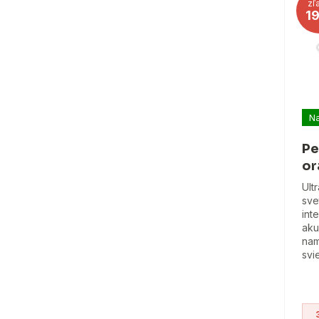
zľ
1
Na
Pe
or
Ult
sve
int
aku
nam
svi