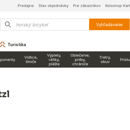
Predajne
Stav objednávky
Pre zákazníkov
Koloshop Kar
Vyhľadávanie
Turistika
Výplety,
Oblečenie,
Vidlice,
Tretry,
ponenty
ráfiky,
prilby,
Prísl
tlmiče
obuv
plášte
chrániče
tzl