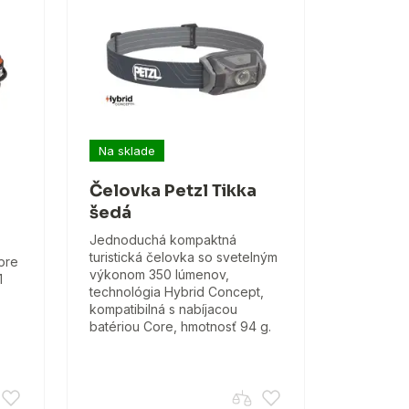
Na sklade
Čelovka Petzl Tikka
šedá
Jednoduchá kompaktná
turistická čelovka so svetelným
pre
výkonom 350 lúmenov,
1
technológia Hybrid Concept,
kompatibilná s nabíjacou
batériou Core, hmotnosť 94 g.