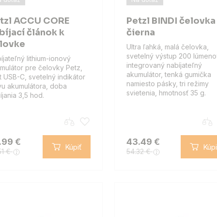
tzl ACCU CORE
Petzl BINDI čelovka
bíjací článok k
čierna
lovke
Ultra ľahká, malá čelovka,
svetelný výstup 200 lúmeno
íjateľný lithium-ionový
integrovaný nabíjateľný
mulátor pre čelovky Petz,
akumulátor, tenká gumička
t USB-C, svetelný indikátor
namiesto pásky, tri režimy
vu akumulátora, doba
svietenia, hmotnosť 35 g.
íjania 3,5 hod.
.99 €
43.49 €
Kúpiť
Kúpi
51 €
54.32 €