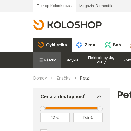
E-shop Koloshop.sk
Magazín iDomestik
Cyklistika
Zima
Beh
Elektrobicykle,
Všetko
Bicykle
Kom
diely
Domov
Značky
Petzl
Pe
Cena a dostupnosť