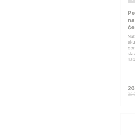
Pe
na
če
Nab
aku
por
sta
nab
26
32.