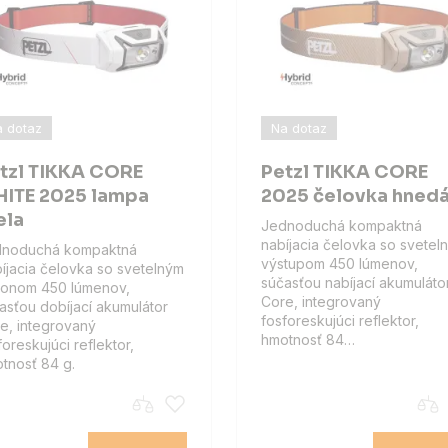
 dotaz
Na dotaz
tzl TIKKA CORE
Petzl TIKKA CORE
ITE 2025 lampa
2025 čelovka hned
ela
Jednoduchá kompaktná
nabíjacia čelovka so svetel
dnoduchá kompaktná
výstupom 450 lúmenov,
íjacia čelovka so svetelným
súčasťou nabíjací akumuláto
onom 450 lúmenov,
Core, integrovaný
asťou dobíjací akumulátor
fosforeskujúci reflektor,
e, integrovaný
hmotnosť 84…
foreskujúci reflektor,
tnosť 84 g.