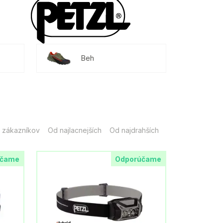
Beh
 zákazníkov
Od najlacnejších
Od najdrahších
účame
Odporúčame