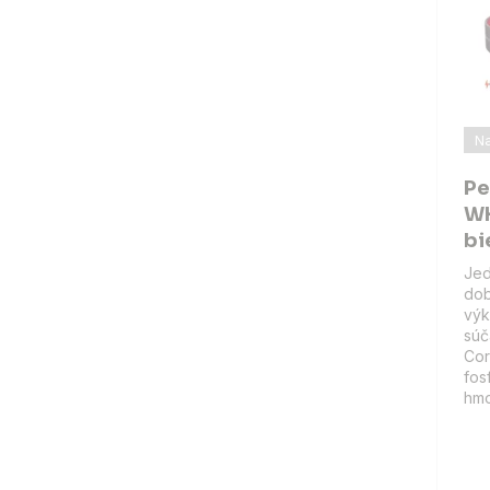
Na
Pe
WH
bi
Je
dob
výk
súč
Cor
fos
hmo