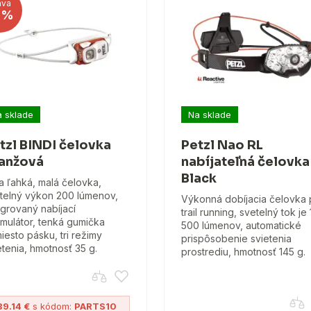
ava
9%
 sklade
Na sklade
tzl BINDI čelovka
Petzl Nao RL
anžová
nabíjateľná čelovka
Black
ra ľahká, malá čelovka,
telný výkon 200 lúmenov,
Výkonná dobíjacia čelovka 
egrovaný nabíjací
trail running, svetelný tok je 
mulátor, tenká gumička
500 lúmenov, automatické
iesto pásku, tri režimy
prispôsobenie svietenia
etenia, hmotnosť 35 g.
prostrediu, hmotnosť 145 g.
39.14 €
s kódom:
PARTS10