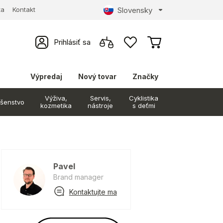
Slovensky
ta
Kontakt
Prihlásiť sa
Výpredaj
Nový tovar
Značky
Výživa,
Servis,
Cyklistika
ušenstvo
kozmetika
nástroje
s deťmi
Pavel
Brand manager
Kontaktujte ma