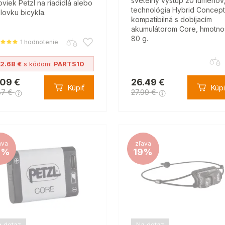
svetelný výstup 20 lúmenov
oviek Petzl na riadidlá alebo
technológia Hybrid Concept
lovku bicykla.
kompatibilná s dobíjacím
akumulátorom Core, hmotno
80 g.
1 hodnotenie
12.68 €
s kódom:
PARTS10
.09 €
26.49 €
Kúpiť
Kúpi
87 €
27.99 €
ava
zľava
6%
19%
 dotaz
Na dotaz