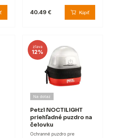
40.49 €
ť
Kúpiť
zľava
12%
Na dotaz
Petzl NOCTILIGHT
priehľadné puzdro na
čelovku
Ochranné puzdro pre