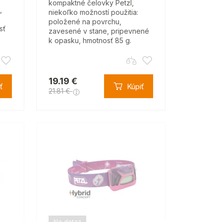
,
kompaktné čelovky Petzl,
,
niekoľko možností použitia:
položené na povrchu,
sť
zavesené v stane, pripevnené
k opasku, hmotnosť 85 g.
19.19 €
ť
Kúpiť
21.81 €
Na dotaz