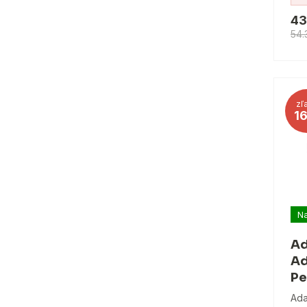
43
54.
zľ
1
Na
Ad
Ad
Pe
Ada