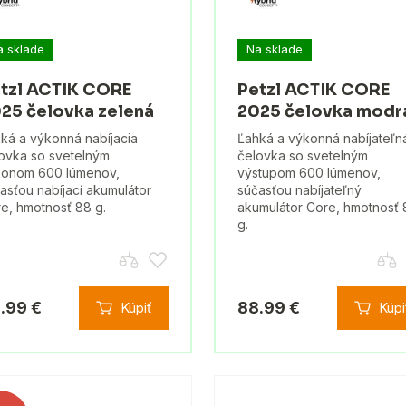
a sklade
Na sklade
tzl ACTIK CORE
Petzl ACTIK CORE
25 čelovka zelená
2025 čelovka modr
ká a výkonná nabíjacia
Ľahká a výkonná nabíjateľn
ovka so svetelným
čelovka so svetelným
konom 600 lúmenov,
výstupom 600 lúmenov,
asťou nabíjací akumulátor
súčasťou nabíjateľný
e, hmotnosť 88 g.
akumulátor Core, hmotnosť 
g.
.99 €
88.99 €
Kúpiť
Kúpi