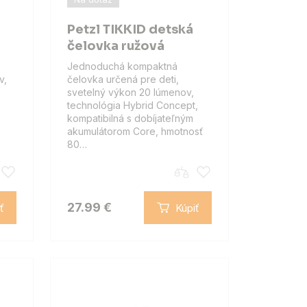
Petzl TIKKID detská
čelovka ružová
Jednoduchá kompaktná
v,
čelovka určená pre deti,
svetelný výkon 20 lúmenov,
technológia Hybrid Concept,
kompatibilná s dobíjateľným
akumulátorom Core, hmotnosť
80…
27.99 €
ť
Kúpiť