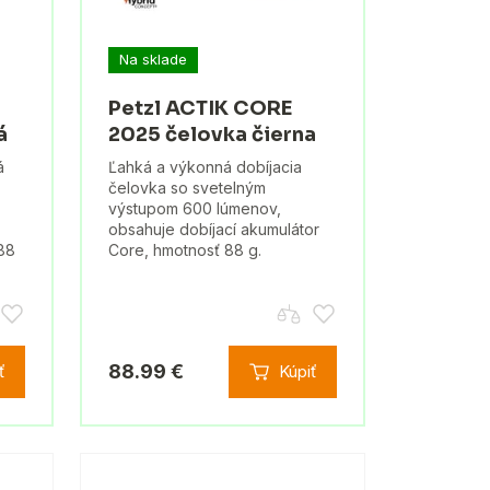
Na sklade
Petzl ACTIK CORE
á
2025 čelovka čierna
á
Ľahká a výkonná dobíjacia
čelovka so svetelným
výstupom 600 lúmenov,
obsahuje dobíjací akumulátor
88
Core, hmotnosť 88 g.
88.99 €
ť
Kúpiť