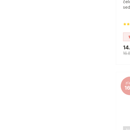
čel
sed
14
16.
zľ
1
Na