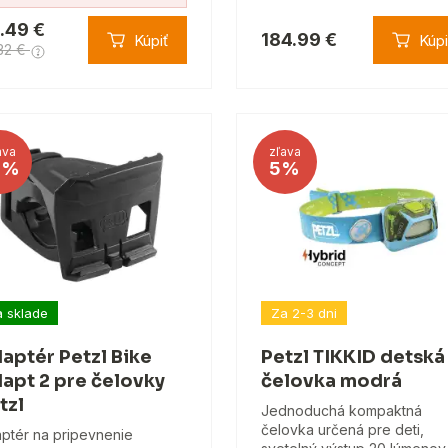
.49 €
184.99 €
Kúpiť
Kúpi
32 €
ava
zľava
6%
5%
 sklade
Za 2-3 dni
aptér Petzl Bike
Petzl TIKKID detská
apt 2 pre čelovky
čelovka modrá
tzl
Jednoduchá kompaktná
čelovka určená pre deti,
ptér na pripevnenie