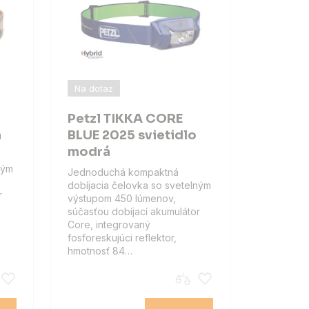
Na dotaz
Petzl TIKKA CORE
á
BLUE 2025 svietidlo
modrá
ným
Jednoduchá kompaktná
dobíjacia čelovka so svetelným
r
výstupom 450 lúmenov,
súčasťou dobíjací akumulátor
Core, integrovaný
fosforeskujúci reflektor,
hmotnosť 84…