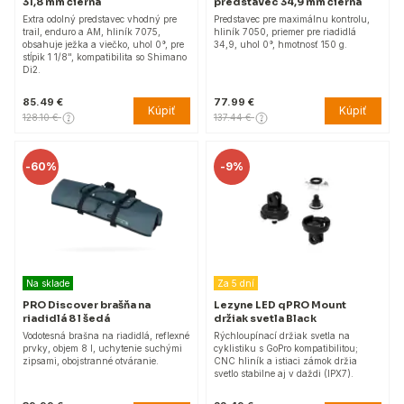
31,8 mm čierna
predstavec 34,9 mm čierna
Extra odolný predstavec vhodný pre
Predstavec pre maximálnu kontrolu,
trail, enduro a AM, hliník 7075,
hliník 7050, priemer pre riadidlá
obsahuje ježka a viečko, uhol 0°, pre
34,9, uhol 0°, hmotnosť 150 g.
stĺpik 1 1/8", kompatibilita so Shimano
Di2.
85.49 €
77.99 €
Kúpiť
Kúpiť
128.10 €
137.44 €
-
60%
-
9%
Na sklade
Za 5 dní
PRO Discover brašňa na
Lezyne LED qPRO Mount
riadidlá 8 l šedá
držiak svetla Black
Vodotesná brašna na riadidlá, reflexné
Rýchloupínací držiak svetla na
prvky, objem 8 l, uchytenie suchými
cyklistiku s GoPro kompatibilitou;
zipsami, obojstranné otváranie.
CNC hliník a istiaci zámok držia
svetlo stabilne aj v daždi (IPX7).