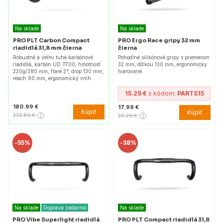
Na sklade
Na sklade
PRO PLT Carbon Compact
PRO Ergo Race gripy 32 mm
riadidlá 31,8 mm čierna
čierna
Robustné a veľmi tuhé karbónové
Pohodlné silikónové gripy s priemerom
riadidlá, karbón UD T700, hmotnosť
32 mm, dĺžkou 130 mm, ergonomicky
220g/380 mm, flare 2°, drop 130 mm,
tvarované.
reach 80 mm, ergonomický vrch.
15.29 €
s kódom:
PARTS15
180.99 €
17.99 €
Kúpiť
Kúpiť
272.89 €
39.26 €
-
55%
-
38%
Na sklade
Doprava zadarmo
Na sklade
PRO Vibe Superlight riadidlá
PRO PLT Compact riadidlá 31,8