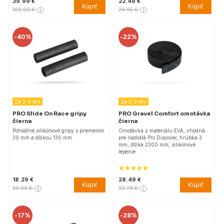
39.99 €
22.49 €
Kúpiť
Kúpiť
100.00 €
24.95 €
-
40%
-
22%
Za 2-3 dni
Za 2-3 dni
PRO Slide On Race gripy
PRO Gravel Comfort omotávka
čierna
čierna
Pohodlné silikónové gripy s priemerom
Omotávka z materiálu EVA, vhodná
30 mm a dĺžkou 130 mm.
pre riadidlá Pro Discover, hrúbka 3
mm, dĺžka 2300 mm, silikónové
lepenie.
18.29 €
28.49 €
Kúpiť
Kúpiť
30.99 €
36.78 €
-
17%
-
28%