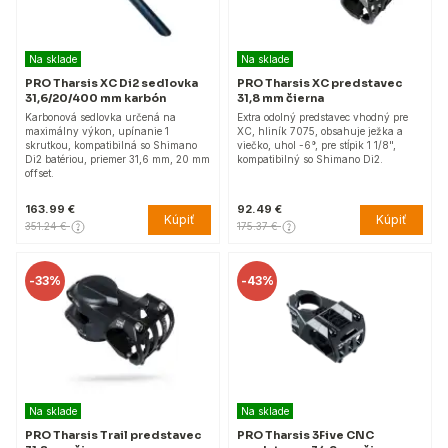
Na sklade
Na sklade
PRO Tharsis XC Di2 sedlovka
PRO Tharsis XC predstavec
31,6/20/400 mm karbón
31,8 mm čierna
Karbonová sedlovka určená na
Extra odolný predstavec vhodný pre
maximálny výkon, upínanie 1
XC, hliník 7075, obsahuje ježka a
skrutkou, kompatibilná so Shimano
viečko, uhol -6°, pre stĺpik 1 1/8",
Di2 batériou, priemer 31,6 mm, 20 mm
kompatibilný so Shimano Di2.
offset.
163.99 €
92.49 €
Kúpiť
Kúpiť
351.24 €
175.37 €
-
33%
-
43%
Na sklade
Na sklade
PRO Tharsis Trail predstavec
PRO Tharsis 3Five CNC