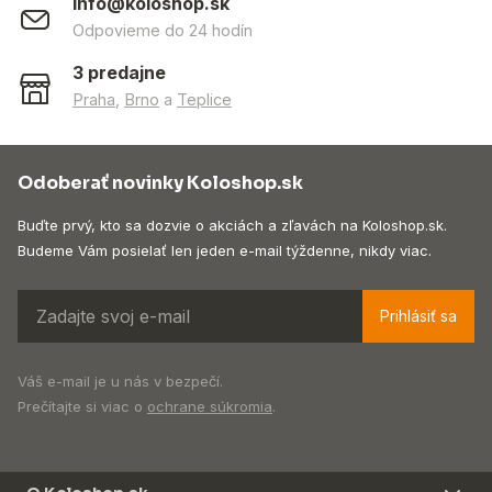
info@koloshop.sk
Odpovieme do 24 hodín
3 predajne
Praha
,
Brno
a
Teplice
Odoberať novinky Koloshop.sk
Buďte prvý, kto sa dozvie o akciách a zľavách na Koloshop.sk.
Budeme Vám posielať len jeden e-mail týždenne, nikdy viac.
Prihlásiť sa
Váš e-mail je u nás v bezpečí.
Prečítajte si viac o
ochrane súkromia
.