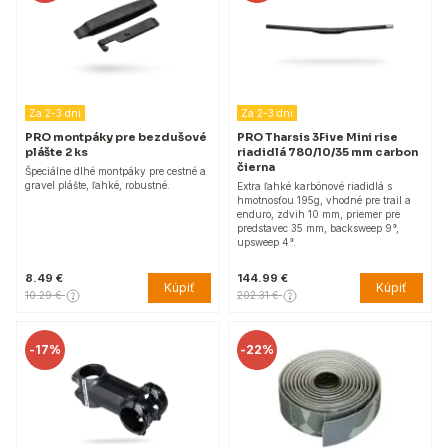
Za 2-3 dni
Za 2-3 dni
PRO montpáky pre bezdušové
PRO Tharsis 3Five Mini rise
plášte 2 ks
riadidlá 780/10/35 mm carbon
čierna
Špeciálne dlhé montpáky pre cestné a
gravel plášte, ľahké, robustné.
Extra ľahké karbónové riadidlá s
hmotnosťou 195g, vhodné pre trail a
enduro, zdvih 10 mm, priemer pre
predstavec 35 mm, backsweep 9°,
upsweep 4°.
8.49 €
144.99 €
Kúpiť
Kúpiť
10.29 €
202.31 €
-
17%
-
22%