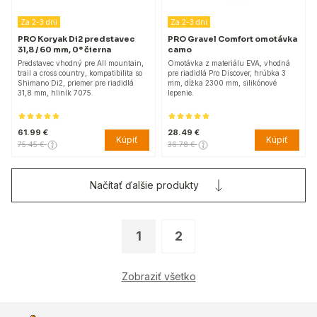
Za 2-3 dni
Za 2-3 dni
PRO Koryak Di2 predstavec
PRO Gravel Comfort omotávka
31,8 / 60 mm, 0° čierna
camo
Predstavec vhodný pre All mountain,
Omotávka z materiálu EVA, vhodná
trail a cross country, kompatibilita so
pre riadidlá Pro Discover, hrúbka 3
Shimano Di2, priemer pre riadidlá
mm, dĺžka 2300 mm, silikónové
31,8 mm, hliník 7075.
lepenie.
61.99 €
28.49 €
Kúpiť
Kúpiť
75.45 €
36.78 €
Načítať ďalšie produkty
1
2
Zobraziť všetko