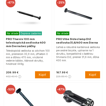
-
47%
-
25%
Na sklade
Doprava zadarmo
Na sklade
PRO Tharsis 100 mm
PRO Vibe Sideclamp Di2
teleskopická sedlovka 400
sedlovka 31,6/400 mm čierna
mm čierna bez páčky
Ľahká a robustná karbónová sedlovka
pre cestné bicykle, upínanie na 1
Teleskopická sedlovka so zdvihom 100
skrutku, kompatibilná s batériou
mm, priemerom 30,9 mm, offsetom 0
Shimano Di2, priemer 31,6 mm, dĺžka
mm a dĺžkou 470 mm, vnútorné
400 mm.
vedenie káblov, titánové skrutky,
hmotnosť 449g.
209.99 €
167.99 €
Kúpiť
Kúpiť
402.40 €
226.86 €
-
53%
-
47%