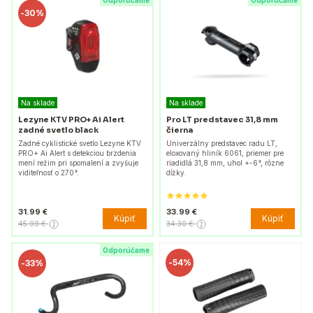
Odporúčame
Odporúčame
-
30%
Na sklade
Na sklade
Lezyne KTV PRO+ Ai Alert
Pro LT predstavec 31,8 mm
zadné svetlo black
čierna
Zadné cyklistické svetlo Lezyne KTV
Univerzálny predstavec radu LT,
PRO+ Ai Alert s detekciou brzdenia
eloxovaný hliník 6061, priemer pre
mení režim pri spomalení a zvyšuje
riadidlá 31,8 mm, uhol +-6°, rôzne
viditeľnosť o 270°.
dĺžky.
31.99 €
33.99 €
Kúpiť
Kúpiť
45.99 €
34.30 €
Odporúčame
-
54%
-
33%