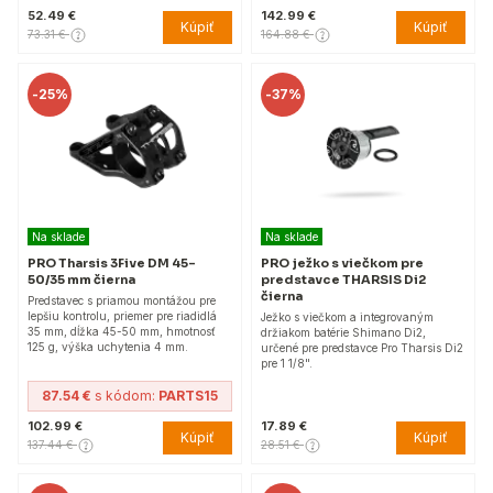
52.49 €
142.99 €
Kúpiť
Kúpiť
73.31 €
164.88 €
-
25%
-
37%
Na sklade
Na sklade
PRO Tharsis 3Five DM 45-
PRO ježko s viečkom pre
50/35 mm čierna
predstavce THARSIS Di2
čierna
Predstavec s priamou montážou pre
lepšiu kontrolu, priemer pre riadidlá
Ježko s viečkom a integrovaným
35 mm, dĺžka 45-50 mm, hmotnosť
držiakom batérie Shimano Di2,
125 g, výška uchytenia 4 mm.
určené pre predstavce Pro Tharsis Di2
pre 1 1/8".
87.54 €
s kódom:
PARTS15
102.99 €
17.89 €
Kúpiť
Kúpiť
137.44 €
28.51 €