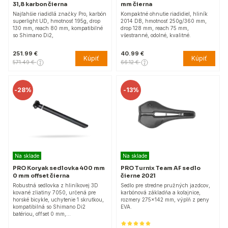
31,8 karbon čierna
mm čierna
Najľahšie riadidlá značky Pro, karbón
Kompaktné ohnutie riadidiel, hliník
superlight UD, hmotnosť 195g, drop
2014 DB, hmotnosť 250g/360 mm,
130 mm, reach 80 mm, kompatibilné
drop 128 mm, reach 75 mm,
so Shimano Di2,
všestranné, odolné, kvalitné.
251.99 €
40.99 €
Kúpiť
Kúpiť
571.49 €
66.12 €
-
28%
-
13%
Na sklade
Na sklade
PRO Koryak sedlovka 400 mm
PRO Turnix Team AF sedlo
0 mm offset čierna
čierne 2021
Robustná sedlovka z hliníkovej 3D
Sedlo pre stredne pružných jazdcov,
kované zliatiny 7050, určená pre
karbónová základňa a koľajnice,
horské bicykle, uchytenie 1 skrutkou,
rozmery 275x142 mm, výplň z peny
kompatibilná so Shimano Di2
EVA.
batériou, offset 0 mm,…