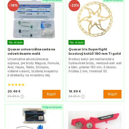
Odporúčame
Odporúčame
-
16%
-
23%
Na sklade
Na sklade
Quaxar univerzálna sada na
Quaxar Iris Superlight
odvetrávanie malá
brzdový kotúč 180 mm Ti gold
Univerzálna odvzdušňovacia
Brzdový kotúč pre mechanické a
súprava, pre brzdy Magura, Formula,
hydraulické brzdy, nerezová oceľ. oceľ
Avid, Hayes, Tektro, Shimano,
a titán, priemer 180 mm, 6 otvorov,
vrátane rukavíc, brzdovej kvapaliny
hrúbka 2 mm, hmotnosť 92.
a striekačky na minerálny olej.
20.49 €
18.89 €
Kúpiť
Kúpiť
24.49 €
24.65 €
Odporúčame