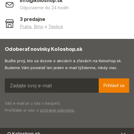
info@koloshop.sk
Odpovieme do 24 hodín
3 predajne
Praha
,
Brno
a
Teplice
Odoberať novinky Koloshop.sk
Buďte prvý, kto sa dozvie o akciách a zľavách na Koloshop.sk.
Budeme Vám posielať len jeden e-mail týždenne, nikdy viac.
Prihlásiť sa
Váš e-mail je u nás v bezpečí.
Prečítajte si viac o
ochrane súkromia
.
O Koloshop.sk