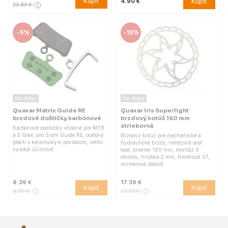
Kúpiť
Kúpiť
4.90 €
23.83 €
-
5%
-
15%
Na dotaz
Na dotaz
Quaxar Matrix Guide RE
Quaxar Iris Superlight
brzdové doštičky karbónové
brzdový kotúč 160 mm
strieborná
Karbónové podložky vhodné pre MTB
a E-bike, pre Sram Guide RE, oceľový
Brzdový kotúč pre mechanické a
plech s keramickým povlakom, veľmi
hydraulické brzdy, nerezová oceľ.
vysoká účinnosť.
oceľ, priemer 160 mm, montáž 6
otvorov, hrúbka 2 mm, hmotnosť 67,
rozmerová stálosť.
8.39 €
17.39 €
Kúpiť
Kúpiť
8.89 €
20.53 €