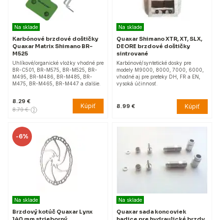
Na sklade
Na sklade
Karbónové brzdové doštičky
Quaxar Shimano XTR, XT, SLX,
Quaxar Matrix Shimano BR-
DEORE brzdové doštičky
M525
sintrované
Uhlíkové/organické vložky vhodné pre
Karbónové/syntetické dosky pre
BR-C501, BR-M575, BR-M525, BR-
modely M9000, 8000, 7000, 6000,
M495, BR-M486, BR-M485, BR-
vhodné aj pre preteky DH, FR a EN,
M475, BR-M465, BR-M447 a ďalšie.
vysoká účinnosť.
8.29 €
Kúpiť
Kúpiť
8.99 €
8.79 €
-
6%
Na sklade
Na sklade
Brzdový kotúč Quaxar Lynx
Quaxar sada koncoviek
140 mm strieborný
hadice pre hydraulické brzdy,