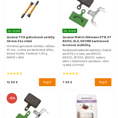
Na sklade
Na sklade
Quaxar TCS galuskové ventily
Quaxar Matrix Shimano XTR, XT
45 mm 2 ks zlaté
8000, SLX, DEORE karbónové
brzdové doštičky
Hliníkové galuskové ventilky s dĺžkou
45 mm, určené pre bezdušové ráfiky,
Karbónové/metalické podložky vhodné
kovový krytka, hmotnosť 3,84 g,
pre MTB a E-bike, pre M8000,
balené v páre.
M9000, M7000, M6000, oceľový
plech s keramickým povlakom, veľmi
vysoká účinnosť.
Kúpiť
Kúpiť
12.69 €
7.69 €
-
5%