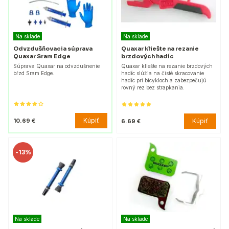
Na sklade
Na sklade
Odvzdušňovacia súprava
Quaxar kliešte na rezanie
Quaxar Sram Edge
brzdových hadíc
Súprava Quaxar na odvzdušnenie
Quaxar kliešte na rezanie brzdových
bŕzd Sram Edge.
hadíc slúžia na čisté skracovanie
hadíc pri bicykloch a zabezpečujú
rovný rez bez strapkania.
Kúpiť
10.69 €
Kúpiť
6.69 €
-
13%
Na sklade
Na sklade