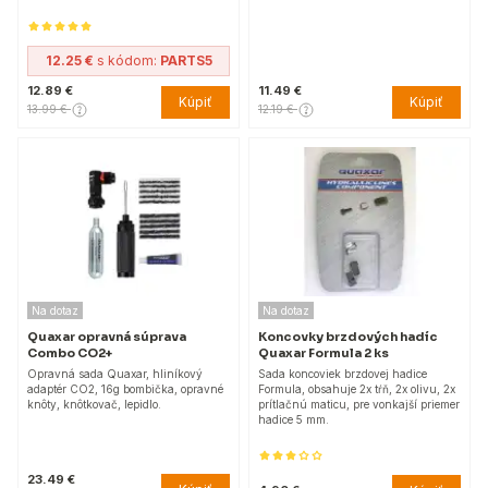
12.25 €
s kódom:
PARTS5
12.89 €
11.49 €
Kúpiť
Kúpiť
13.99 €
12.19 €
Na dotaz
Na dotaz
Quaxar opravná súprava
Koncovky brzdových hadíc
Combo CO2+
Quaxar Formula 2 ks
Opravná sada Quaxar, hliníkový
Sada koncoviek brzdovej hadice
adaptér CO2, 16g bombička, opravné
Formula, obsahuje 2x tŕň, 2x olivu, 2x
knôty, knôtkovač, lepidlo.
prítlačnú maticu, pre vonkajší priemer
hadice 5 mm.
23.49 €