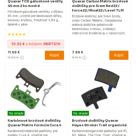
Quaxar TCS galuskové ventily
Quaxar Carbon Matrix brzdové
45 mm 2 ks modré
doštičky pre Sram Red22 /
Force22 / Rival22 / Level TLM
Hliníkové galuskové ventilky s dĺžkou
45 mm, určené pre bezdušové ráfiky,
Brzdové doštičky pre Sram brzdy,
kovovou krytkou, hmotnosť 3,84 g,
zmes Carbon Metalic, Ceraplasma
balené v páre.
oceľová doštička potiahnutá
keramickou vrstvou, zvládajú
intenzívne brzdenie aj v náročných…
10.52 €
s kódom:
PARTS10
11.69 €
7.69 €
Kúpiť
Kúpiť
13.59 €
8.19 €
Na sklade
Na sklade
Karbónové brzdové doštičky
Brzdové doštičky Quaxar
Quaxar Matrix Formula Cura 4
Hayes Stroker Trail organické
Karbónové/metalické podložky pre
Karbónové/organické podložky pre R1,
modely Cura 4, vhodné pre
RX, Mega, The One, Oval, vhodné aj