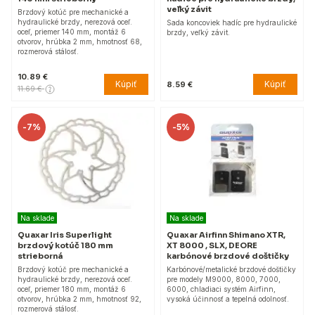
veľký závit
Brzdový kotúč pre mechanické a
hydraulické brzdy, nerezová oceľ.
Sada koncoviek hadíc pre hydraulické
oceľ, priemer 140 mm, montáž 6
brzdy, veľký závit.
otvorov, hrúbka 2 mm, hmotnosť 68,
rozmerová stálosť.
10.89 €
Kúpiť
Kúpiť
8.59 €
11.69 €
-
7%
-
5%
Na sklade
Na sklade
Quaxar Iris Superlight
Quaxar Airfinn Shimano XTR,
brzdový kotúč 180 mm
XT 8000 , SLX, DEORE
strieborná
karbónové brzdové doštičky
Brzdový kotúč pre mechanické a
Karbónové/metalické brzdové doštičky
hydraulické brzdy, nerezová oceľ.
pre modely M9000, 8000, 7000,
oceľ, priemer 180 mm, montáž 6
6000, chladiaci systém Airfinn,
otvorov, hrúbka 2 mm, hmotnosť 92,
vysoká účinnosť a tepelná odolnosť.
rozmerová stálosť.