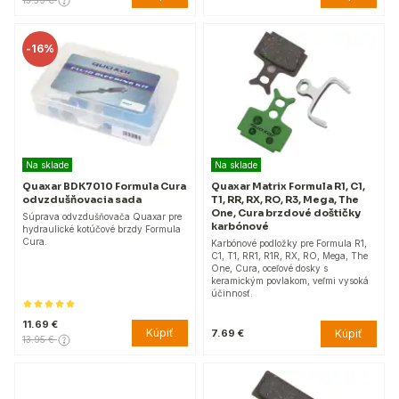
13.59 €
-
16%
Na sklade
Na sklade
Quaxar BDK7010 Formula Cura
Quaxar Matrix Formula R1, C1,
odvzdušňovacia sada
T1, RR, RX, RO, R3, Mega, The
One, Cura brzdové doštičky
Súprava odvzdušňovača Quaxar pre
karbónové
hydraulické kotúčové brzdy Formula
Cura.
Karbónové podložky pre Formula R1,
C1, T1, RR1, R1R, RX, RO, Mega, The
One, Cura, oceľové dosky s
keramickým povlakom, veľmi vysoká
účinnosť.
11.69 €
Kúpiť
Kúpiť
7.69 €
13.95 €