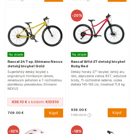
-
20%
Na sklade
Na sklade
Rascal 24 7 sp. Shimano Nexus
Rascal Wild 27 detský bicykel
detský bicykel Gold
Ruby Red
Superľahký detský bicykel s
Detský horský 27" bicykel, ľahký alu
originálnym hliníkovým rámom,
rám, odpružená vidlica RST, kotúčové
remeňovým pohonom a 7-rýchlostnou
brzdy, 11-rýchlostné radenie, výška
planétovou prevodovkou Shimano
dieťaťa 145–165 cm, hmotnosť 11,8 kg.
NEXUS.
638.10 €
s kódom:
KIDS10
939.00 €
Kúpiť
Kúpiť
709.00 €
1 185.00 €
-
32%
-
18%