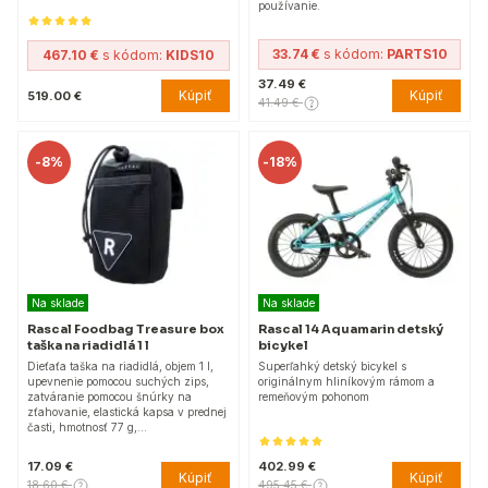
používanie.
33.74 €
s kódom:
PARTS10
467.10 €
s kódom:
KIDS10
37.49 €
Kúpiť
Kúpiť
519.00 €
41.49 €
-
8%
-
18%
Na sklade
Na sklade
Rascal Foodbag Treasure box
Rascal 14 Aquamarin detský
taška na riadidlá 1 l
bicykel
Dieťaťa taška na riadidlá, objem 1 l,
Superľahký detský bicykel s
upevnenie pomocou suchých zips,
originálnym hliníkovým rámom a
zatváranie pomocou šnúrky na
remeňovým pohonom
zťahovanie, elastická kapsa v prednej
časti, hmotnosť 77 g,…
17.09 €
402.99 €
Kúpiť
Kúpiť
18.60 €
495.45 €