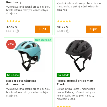
Raspberry
Vysokokvalitná detská prilba s nízkou
hmotnosťou a pekným jednoduchým
Vysokokvalitná detská prilba s nízkou
dizajnom.
hmotnosťou a pekným jednoduchým
dizajnom.
47.49 €
48.99 €
Kúpiť
Kúpiť
53.31 €
53.31 €
Odporúčame
-
9%
Na sklade
Na sklade
Rascal detská prilba
Rascal detská prilba Matt
Aquamarine
Black
Vysokokvalitná detská prilba s nízkou
Detská prilba Rascal, magnetická
hmotnosťou a pekným jednoduchým
pracka Fidlock, reflexné prvky na
dizajnom.
remienkoch, sieťka proti hmyzu,
hmotnosť 260 g.