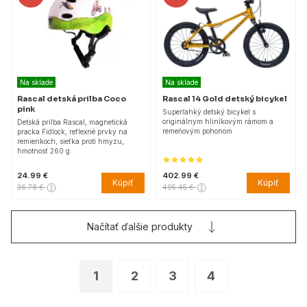
Na sklade
Na sklade
Rascal detská prilba Coco
Rascal 14 Gold detský bicykel
pink
Superľahký detský bicykel s
originálnym hliníkovým rámom a
Detská prilba Rascal, magnetická
remeňovým pohonom
pracka Fidlock, reflexné prvky na
remienkoch, sieťka proti hmyzu,
hmotnosť 260 g.
24.99 €
402.99 €
Kúpiť
Kúpiť
36.78 €
495.45 €
Načítať ďalšie produkty
1
2
3
4