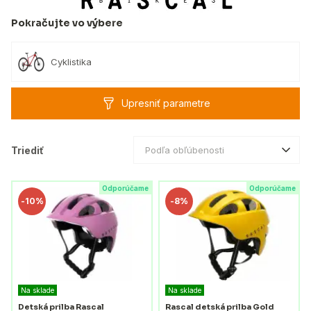
Pokračujte vo výbere
Cyklistika
Upresniť parametre
Triediť
Podľa obľúbenosti
Odporúčame
Odporúčame
-
10%
-
8%
Na sklade
Na sklade
Detská prilba Rascal
Rascal detská prilba Gold