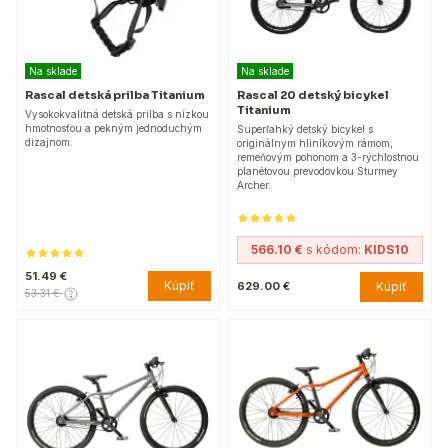
Na sklade
Na sklade
Rascal detská prilba Titanium
Rascal 20 detský bicykel
Titanium
Vysokokvalitná detská prilba s nízkou
hmotnosťou a pekným jednoduchým
Superľahký detský bicykel s
dizajnom.
originálnym hliníkovým rámom,
remeňovým pohonom a 3-rýchlostnou
planétovou prevodovkou Sturmey
Archer.
566.10 €
s kódom:
KIDS10
51.49 €
Kúpiť
Kúpiť
629.00 €
53.31 €