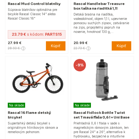
Rascal Mud Control blatníky
Rascal Handlebar Treasure
box taška na riaditká 1,1l
Súprava blatníkov optimálna pre
bicykle Rascal Classic 14" alebo
Detská brašna na riadítka,
Rascal Classic 16"
vodeodolnosť, objem 1,1 l, upevnenie
pomocou suchých zipsov, zatváranie
na zips, pripojiteľný popruh na
nosenie, hmotnosť 130 g,…
23.79 €
s kódom:
PARTS15
27.99 €
20.99 €
Kúpiť
Kúpiť
28.93 €
22.73 €
-
9%
Na sklade
Na sklade
Rascal 16 Flame detský
Rascal Fidlock Bottle Twist
bicykel
set Tmavá fľaša 0,6 l + Uni Base
Superľahký detský bicykel s
Priehľadná 0,6 l fľaša v sade s
originálnym hliníkovým rámom a
magnetickým rámovým zámkom, len
remeňovým pohonom.
pre Rascal 24" a 26", alternatíva k
hydrovaku, bezpečné a intuitívne