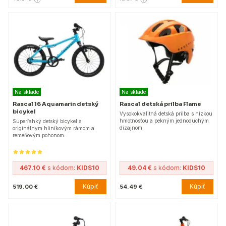
Na sklade
Na sklade
Rascal 16 Aquamarin detský
Rascal detská prilba Flame
bicykel
Vysokokvalitná detská prilba s nízkou
hmotnosťou a pekným jednoduchým
Superľahký detský bicykel s
dizajnom.
originálnym hliníkovým rámom a
remeňovým pohonom.
467.10 €
s kódom:
KIDS10
49.04 €
s kódom:
KIDS10
Kúpiť
Kúpiť
519.00 €
54.49 €