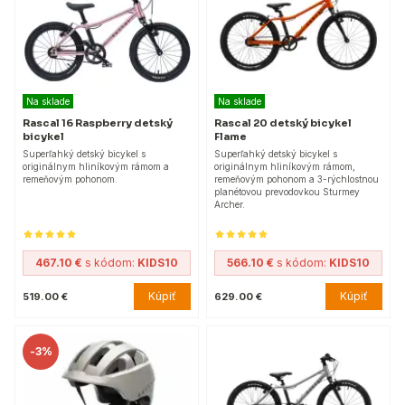
Na sklade
Na sklade
Rascal 16 Raspberry detský
Rascal 20 detský bicykel
bicykel
Flame
Superľahký detský bicykel s
Superľahký detský bicykel s
originálnym hliníkovým rámom a
originálnym hliníkovým rámom,
remeňovým pohonom.
remeňovým pohonom a 3-rýchlostnou
planétovou prevodovkou Sturmey
Archer.
467.10 €
s kódom:
KIDS10
566.10 €
s kódom:
KIDS10
Kúpiť
Kúpiť
519.00 €
629.00 €
-
3%