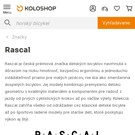
Menu
Vyhľadávanie
Značky
Rascal
Rascal je česká prémiová značka detských bicyklov navrhnutá s
dôrazom na nízku hmotnosť, bezpečnú ergonómiu a jednoduchú
ovládateľnosť priamo pre malých jazdcov, nie iba ako zmenšenina
dospelých bicyklov. Jej modely kombinujú premyslenú detskú
geometriu s kvalitnými materiálmi a komponentmi pre radosť z
jazdy od prvých cyklistických krokov až po väčšie výlety. Kolekcia
Rascal zahŕňa všetko od odrážadiel cez klasické detské bicykle
až po športovo ladené modely pre staršie deti, ktoré poskytujú
výkon aj štýl.