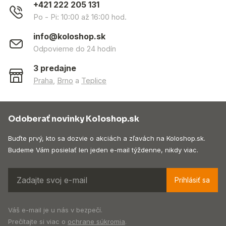
+421 222 205 131
Po - Pi: 10:00 až 16:00 hod.
info@koloshop.sk
Odpovieme do 24 hodín
3 predajne
Praha
,
Brno
a
Teplice
Odoberať novinky Koloshop.sk
Buďte prvý, kto sa dozvie o akciách a zľavách na Koloshop.sk.
Budeme Vám posielať len jeden e-mail týždenne, nikdy viac.
Prihlásiť sa
Váš e-mail je u nás v bezpečí.
Prečítajte si viac o
ochrane súkromia
.