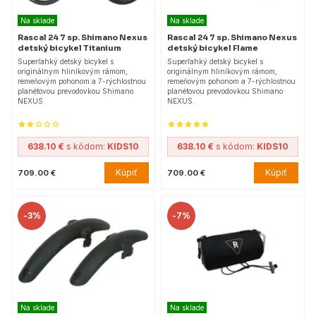
Na sklade
Na sklade
Rascal 24 7 sp. Shimano Nexus
Rascal 24 7 sp. Shimano Nexus
detský bicykel Titanium
detský bicykel Flame
Superľahký detský bicykel s
Superľahký detský bicykel s
originálnym hliníkovým rámom,
originálnym hliníkovým rámom,
remeňovým pohonom a 7-rýchlostnou
remeňovým pohonom a 7-rýchlostnou
planétovou prevodovkou Shimano
planétovou prevodovkou Shimano
NEXUS.
NEXUS.
638.10 €
s kódom:
KIDS10
638.10 €
s kódom:
KIDS10
Kúpiť
Kúpiť
709.00 €
709.00 €
-
3%
-
7%
Na sklade
Na sklade