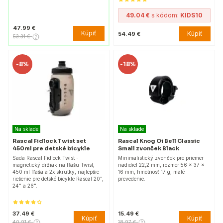
49.04 €
s kódom:
KIDS10
47.99 €
Kúpiť
Kúpiť
54.49 €
53.31 €
-
8%
-
18%
Na sklade
Na sklade
Rascal Fidlock Twist set
Rascal Knog Oi Bell Classic
450ml pre detské bicykle
Small zvonček Black
Sada Rascal Fidlock Twist -
Minimalistický zvonček pre priemer
magnetický držiak na fľašu Twist,
riadidiel 22,2 mm, rozmer 56 x 37 x
450 ml fľaša a 2x skrutky, najlepšie
16 mm, hmotnosť 17 g, malé
riešenie pre detské bicykle Rascal 20",
prevedenie.
24" a 26".
37.49 €
15.49 €
Kúpiť
Kúpiť
40.91 €
18.97 €