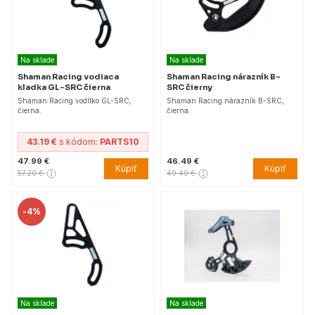
Na sklade
Na sklade
Shaman Racing vodiaca
Shaman Racing nárazník B-
kladka GL-SRC čierna
SRC čierny
Shaman Racing vodítko GL-SRC,
Shaman Racing nárazník B-SRC,
čierna.
čierna.
43.19 €
s kódom:
PARTS10
47.99 €
46.49 €
Kúpiť
Kúpiť
57.20 €
49.49 €
-
4%
Na sklade
Na sklade