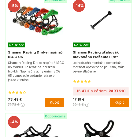
Odporúčame
Odporúčame
-
5%
-
14%
Na sklade
Na sklade
Shaman Racing Drake napínač
Shaman Racing uťahovák
ISCG 05
hlavového zloženia 1 1/8"
Shaman Racing Drake napínač ISCG
Jednoduchá montáž a demontáž,
05 stabilizuje reťaz na horskom
možnosť opätovného použitia, stále
bicykli. Napínač s uchytením ISCG
pevné stlačenie.
05 obmedzuje padanie reťaze pri
jazde v teréne.
15.47 €
s kódom:
PARTS10
73.49 €
17.19 €
Kúpiť
Kúpiť
77.78 €
20.16 €
Odporúčame
-
4%