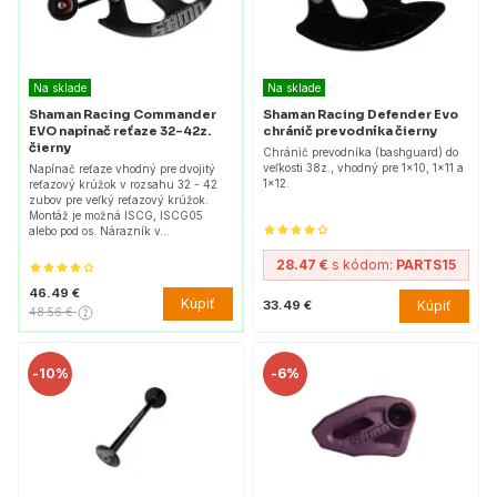
Na sklade
Na sklade
Shaman Racing Commander
Shaman Racing Defender Evo
EVO napínač reťaze 32-42z.
chránič prevodníka čierny
čierny
Chránič prevodníka (bashguard) do
veľkosti 38z., vhodný pre 1x10, 1x11 a
Napínač reťaze vhodný pre dvojitý
1x12.
reťazový krúžok v rozsahu 32 - 42
zubov pre veľký reťazový krúžok.
Montáž je možná ISCG, ISCG05
alebo pod os. Nárazník v…
28.47 €
s kódom:
PARTS15
46.49 €
Kúpiť
Kúpiť
33.49 €
48.56 €
-
10%
-
6%