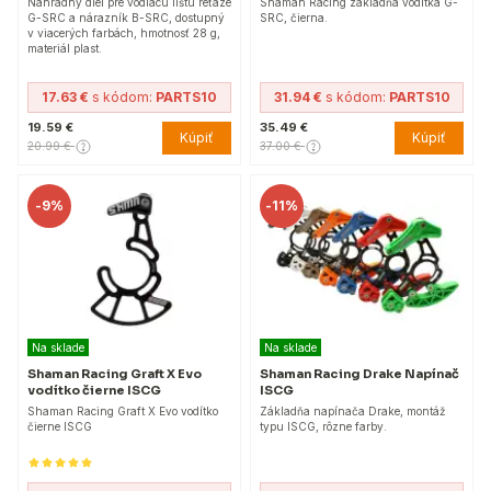
Náhradný diel pre vodiacu lištu reťaze
Shaman Racing základňa vodítka G-
G-SRC a nárazník B-SRC, dostupný
SRC, čierna.
v viacerých farbách, hmotnosť 28 g,
materiál plast.
17.63 €
s kódom:
PARTS10
31.94 €
s kódom:
PARTS10
19.59 €
35.49 €
Kúpiť
Kúpiť
20.99 €
37.00 €
-
9%
-
11%
Na sklade
Na sklade
Shaman Racing Graft X Evo
Shaman Racing Drake Napínač
vodítko čierne ISCG
ISCG
Shaman Racing Graft X Evo vodítko
Základňa napínača Drake, montáž
čierne ISCG
typu ISCG, rôzne farby.