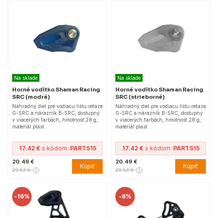
Na sklade
Na sklade
Horné vodítko Shaman Racing
Horné vodítko Shaman Racing
SRC (modré)
SRC (strieborné)
Náhradný diel pre vodiacu lištu reťaze
Náhradný diel pre vodiacu lištu reťaze
G-SRC a nárazník B-SRC, dostupný
G-SRC a nárazník B-SRC, dostupný
v viacerých farbách, hmotnosť 28 g,
v viacerých farbách, hmotnosť 28 g,
materiál plast.
materiál plast.
17.42 €
s kódom:
PARTS15
17.42 €
s kódom:
PARTS15
20.49 €
20.49 €
Kúpiť
Kúpiť
20.53 €
20.53 €
-
16%
-
6%