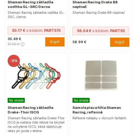
Shaman Racing základňa
Shaman Racing Drake BB
vodítka GL-SRC čierna
napínač
Shaman Racing základňa vodítka GL-
Shaman Racing Drake BB napínač
SRC, čierna.
30.17 €
s kódom:
PARTS15
56.04 €
s kódom:
PARTS5
35.49 €
Kúpiť
Kúpiť
58.99 €
37.00 €
-
5%
Na sklade
Na sklade
Shaman Racing základňa
Samolepiaca fólia Shaman
Drake-Thor ISCG
Racing, reflexná
Shaman Racing základňa Drake-Thor
Reflexné nálepky v rôznych farbách.
ISCG je vodiaca lišta reťaze na bicykel
na uchytenie ISCG, ktorá stabilizuje
reťaz pri jazde v teréne.