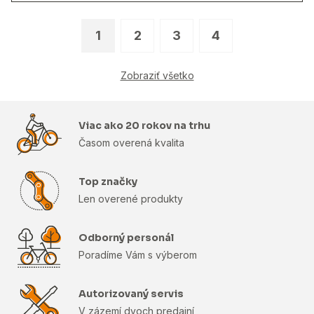
1
2
3
4
Zobraziť všetko
Viac ako 20 rokov na trhu
Časom overená kvalita
Top značky
Len overené produkty
Odborný personál
Poradíme Vám s výberom
Autorizovaný servis
V zázemí dvoch predajní