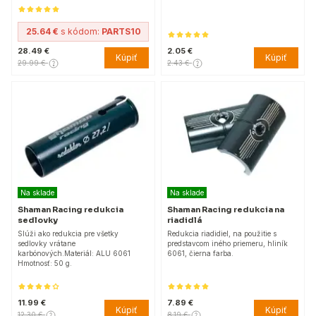
25.64 €
s kódom:
PARTS10
28.49 €
2.05 €
Kúpiť
Kúpiť
29.99 €
2.43 €
Na sklade
Na sklade
Shaman Racing redukcia
Shaman Racing redukcia na
sedlovky
riadidlá
Slúži ako redukcia pre všetky
Redukcia riadidiel, na použitie s
sedlovky vrátane
predstavcom iného priemeru, hliník
karbónových.Materiál: ALU 6061
6061, čierna farba.
Hmotnosť: 50 g.
11.99 €
7.89 €
Kúpiť
Kúpiť
12.30 €
8.19 €