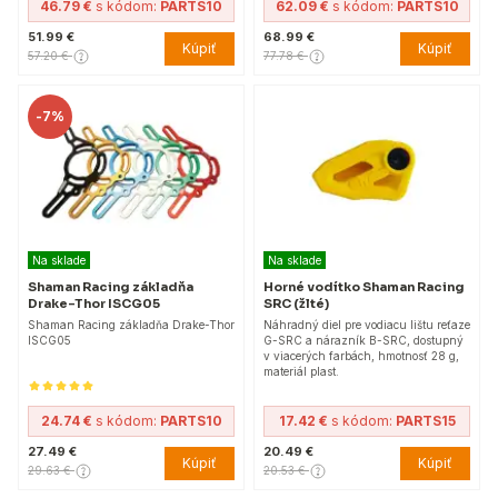
46.79 €
s kódom:
PARTS10
62.09 €
s kódom:
PARTS10
51.99 €
68.99 €
Kúpiť
Kúpiť
57.20 €
77.78 €
-
7%
Na sklade
Na sklade
Shaman Racing základňa
Horné vodítko Shaman Racing
Drake-Thor ISCG05
SRC (žlté)
Shaman Racing základňa Drake-Thor
Náhradný diel pre vodiacu lištu reťaze
ISCG05
G-SRC a nárazník B-SRC, dostupný
v viacerých farbách, hmotnosť 28 g,
materiál plast.
24.74 €
s kódom:
PARTS10
17.42 €
s kódom:
PARTS15
27.49 €
20.49 €
Kúpiť
Kúpiť
29.63 €
20.53 €