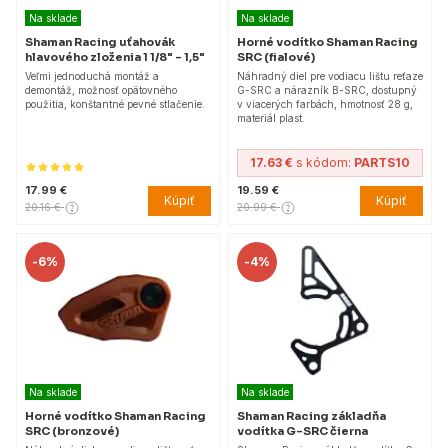
Na sklade
Na sklade
Shaman Racing uťahovák
Horné vodítko Shaman Racing
hlavového zloženia 1 1/8" - 1,5"
SRC (fialové)
Veľmi jednoduchá montáž a
Náhradný diel pre vodiacu lištu reťaze
demontáž, možnosť opätovného
G-SRC a nárazník B-SRC, dostupný
použitia, konštantné pevné stlačenie.
v viacerých farbách, hmotnosť 28 g,
materiál plast.
17.63 €
s kódom:
PARTS10
17.99 €
19.59 €
Kúpiť
Kúpiť
20.16 €
20.99 €
-
6%
-
4%
Na sklade
Na sklade
Horné vodítko Shaman Racing
Shaman Racing základňa
SRC (bronzové)
vodítka G-SRC čierna