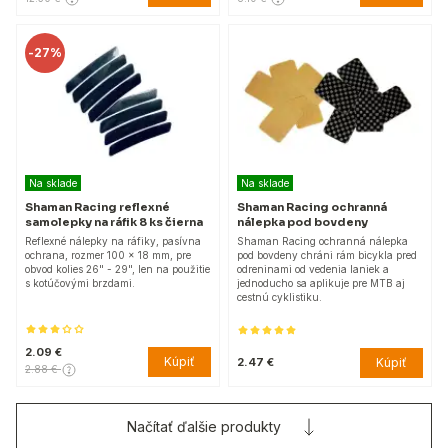
-
27%
Na sklade
Na sklade
Shaman Racing reflexné
Shaman Racing ochranná
samolepky na ráfik 8 ks čierna
nálepka pod bovdeny
Reflexné nálepky na ráfiky, pasívna
Shaman Racing ochranná nálepka
ochrana, rozmer 100 x 18 mm, pre
pod bovdeny chráni rám bicykla pred
obvod kolies 26" - 29", len na použitie
odreninami od vedenia laniek a
s kotúčovými brzdami.
jednoducho sa aplikuje pre MTB aj
cestnú cyklistiku.
2.09 €
Kúpiť
Kúpiť
2.47 €
2.88 €
Načítať ďalšie produkty