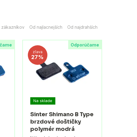
 zákazníkov
Od najlacnejších
Od najdrahších
účame
Odporúčame
zľava
27%
Na sklade
Sinter Shimano B Type
brzdové doštičky
polymér modrá