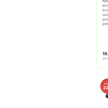
Náh
brz
brz
suc
pou
pre
18
25
zľ
2