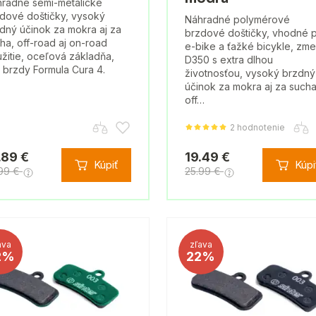
radné semi-metalické
dové doštičky, vysoký
Náhradné polymérové
dný účinok za mokra aj za
brzdové doštičky, vhodné 
ha, off-road aj on-road
e-bike a ťažké bicykle, zm
žitie, oceľová základňa,
D350 s extra dlhou
 brzdy Formula Cura 4.
životnosťou, vysoký brzdný
účinok za mokra aj za sucha
off…
2 hodnotenie
.89 €
19.49 €
Kúpiť
Kúpi
.99 €
25.99 €
ava
zľava
2%
22%