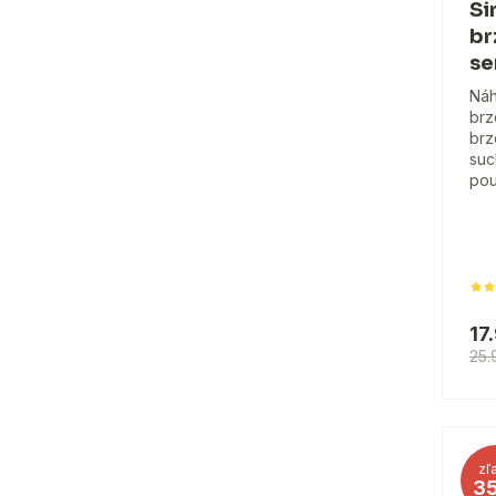
Si
br
se
Náh
brz
brz
suc
pou
17
25.
zľ
3