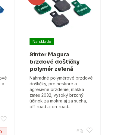
Na sklade
Sinter Magura
brzdové doštičky
polymér zelená
ové
Náhradné polymérové brzdové
e a
doštičky, pre neskoré a
agresívne brzdenie, mäkká
zmes 2032, vysoký brzdný
účinok za mokra aj za sucha,
off-road aj on-road…
0