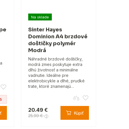
Na sklade
ype
Sinter Hayes
Dominion A4 brzdové
doštičky polymér
Modrá
Náhradné brzdové doštičky,
za
modrá zmes poskytuje extra
dlhú životnosť a minimálne
vadnutie. Ideálne pre
elektrobicykle a dlhé, prudké
trate, ktoré znamenajú…
5
20.49 €
ť
Kúpiť
25.99 €