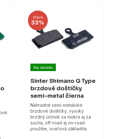
zľava
33%
Na sklade
Sinter Shimano G Type
lo
brzdové doštičky
semi-metal čierna
Náhradné semi-metalické
brzdové doštičky, vysoký
ové
brzdný účinok za mokra aj za
sucha, off-road aj on-road
použitie, oceľová základňa.
,