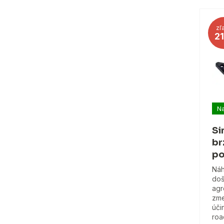
zľ
2
Na
Si
br
po
Náh
doš
agr
zme
úči
roa