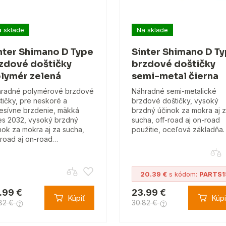
 sklade
Na sklade
nter Shimano D Type
Sinter Shimano D T
zdové doštičky
brzdové doštičky
lymér zelená
semi-metal čierna
radné polymérové brzdové
Náhradné semi-metalické
tičky, pre neskoré a
brzdové doštičky, vysoký
esívne brzdenie, mäkká
brzdný účinok za mokra aj 
s 2032, vysoký brzdný
sucha, off-road aj on-road
nok za mokra aj za sucha,
použitie, oceľová základňa.
-road aj on-road…
20.39 €
s kódom:
PARTS1
.99 €
23.99 €
Kúpiť
Kúpi
82 €
30.82 €