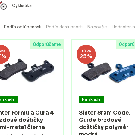
Cyklistika
Podľa obľúbenosti
Podľa dostupnosti
Najnovšie
Hodnotenia
Odporúčame
Odpor
ava
zľava
7%
25%
a sklade
Na sklade
nter Formula Cura 4
Sinter Sram Code,
zdové doštičky
Guide brzdové
mi-metal čierna
doštičky polymér
modrá