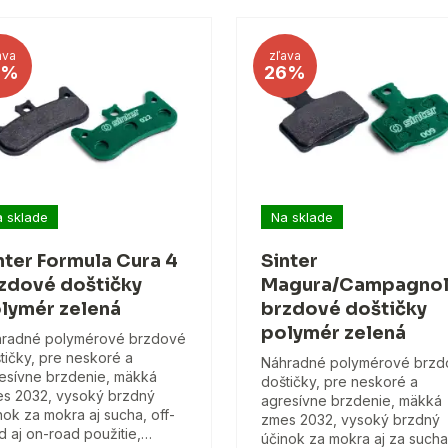
ava
zľava
1%
26%
 sklade
Na sklade
nter Formula Cura 4
Sinter
zdové doštičky
Magura/Campagno
lymér zelená
brzdové doštičky
polymér zelená
radné polymérové brzdové
tičky, pre neskoré a
Náhradné polymérové brzd
esívne brzdenie, mäkká
doštičky, pre neskoré a
s 2032, vysoký brzdný
agresívne brzdenie, mäkká
nok za mokra aj sucha, off-
zmes 2032, vysoký brzdný
d aj on-road použitie,…
účinok za mokra aj za sucha