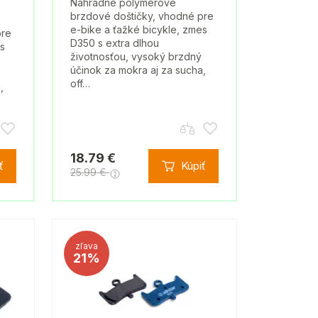
Náhradné polymérové
brzdové doštičky, vhodné pre
e-bike a ťažké bicykle, zmes
pre
D350 s extra dlhou
es
životnosťou, vysoký brzdný
účinok za mokra aj za sucha,
off…
,
18.79 €
ť
Kúpiť
25.99 €
zľava
21%