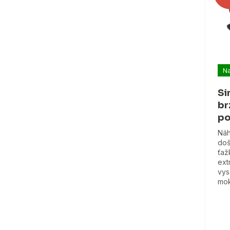
Na
Si
br
po
Náh
doš
ťaž
ext
vys
mok