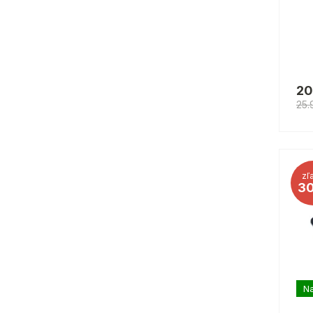
20
25.
zľ
3
Na