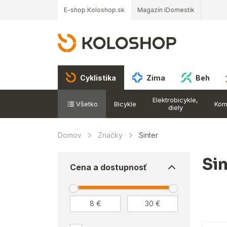
E-shop Koloshop.sk
Magazín iDomestik
Cyklistika
Zima
Beh
Elektrobicykle,
Všetko
Bicykle
Kom
diely
Domov
Značky
Sinter
Si
Cena a dostupnosť