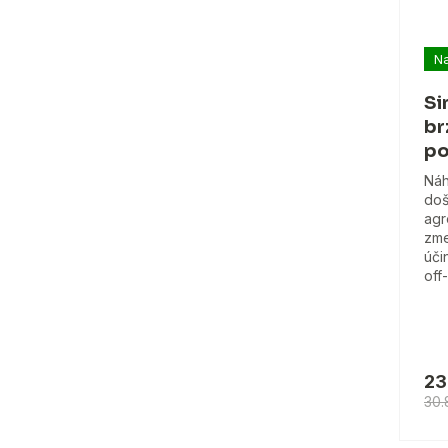
Na
Si
br
po
Náh
doš
agr
zme
úči
off
23
30.