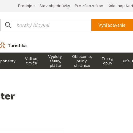
Predajne
Stav objednávky
Pre zákazníkov
Koloshop Kar
Vyhľadávanie
Turistika
Výplety,
Oblečenie,
Vidlice,
Tretry,
ponenty
ráfiky,
prilby,
Prísl
tlmiče
obuv
plášte
chrániče
nter