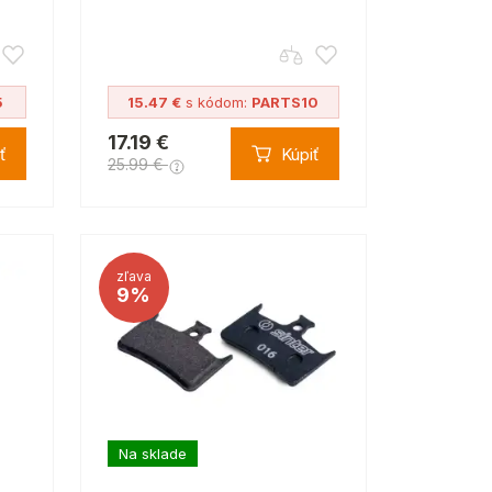
5
15.47 €
s kódom:
PARTS10
17.19 €
ť
Kúpiť
25.99 €
zľava
9%
Na sklade