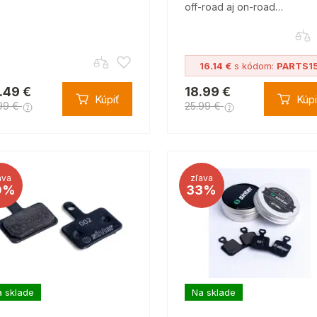
off-road aj on-road…
16.14 €
s kódom:
PARTS1
.49 €
18.99 €
Kúpiť
Kúpi
99 €
25.99 €
ava
zľava
0%
33%
 sklade
Na sklade