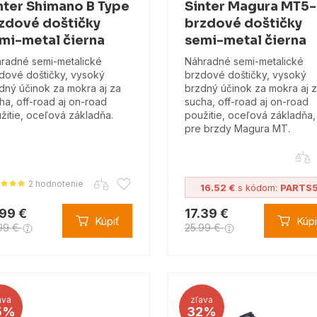
nter Shimano B Type
Sinter Magura MT5
zdové doštičky
brzdové doštičky
mi-metal čierna
semi-metal čierna
radné semi-metalické
Náhradné semi-metalické
dové doštičky, vysoký
brzdové doštičky, vysoký
dný účinok za mokra aj za
brzdný účinok za mokra aj 
ha, off-road aj on-road
sucha, off-road aj on-road
žitie, oceľová základňa.
použitie, oceľová základňa,
pre brzdy Magura MT.
2 hodnotenie
16.52 €
s kódom:
PARTS
.99 €
17.39 €
Kúpiť
Kúpi
99 €
25.99 €
ava
zľava
5%
32%