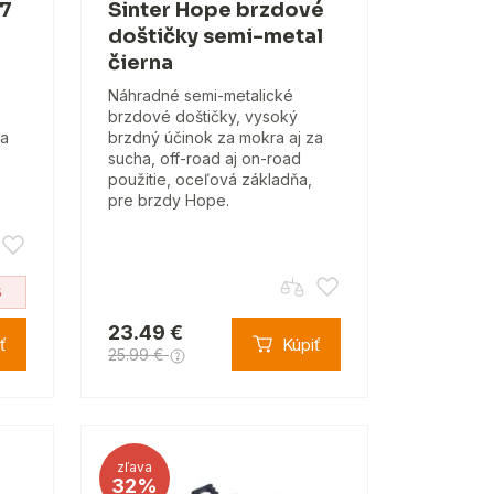
-7
Sinter Hope brzdové
doštičky semi-metal
čierna
Náhradné semi-metalické
brzdové doštičky, vysoký
za
brzdný účinok za mokra aj za
sucha, off-road aj on-road
použitie, oceľová základňa,
pre brzdy Hope.
5
23.49 €
ť
Kúpiť
25.99 €
zľava
32%