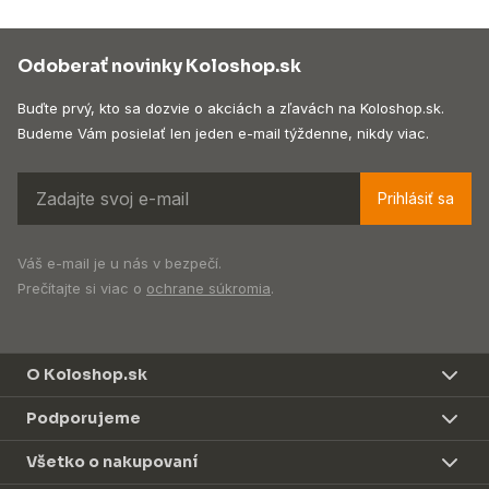
Odoberať novinky Koloshop.sk
Buďte prvý, kto sa dozvie o akciách a zľavách na Koloshop.sk.
Budeme Vám posielať len jeden e-mail týždenne, nikdy viac.
Prihlásiť sa
Váš e-mail je u nás v bezpečí.
Prečítajte si viac o
ochrane súkromia
.
O Koloshop.sk
Podporujeme
Všetko o nakupovaní