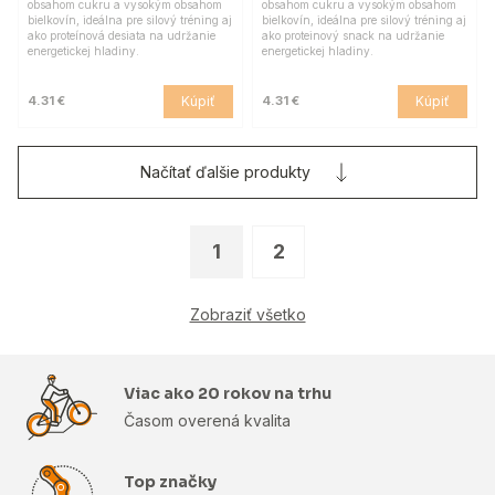
obsahom cukru a vysokým obsahom
obsahom cukru a vysokým obsahom
bielkovín, ideálna pre silový tréning aj
bielkovín, ideálna pre silový tréning aj
ako proteínová desiata na udržanie
ako proteinový snack na udržanie
energetickej hladiny.
energetickej hladiny.
Kúpiť
Kúpiť
4.31 €
4.31 €
Načítať ďalšie produkty
1
2
Zobraziť všetko
Viac ako 20 rokov na trhu
Časom overená kvalita
Top značky