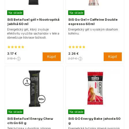
Na sklade
Na sklade
SiS Beta Fuel gél + Nootropiká
SiS Go Gel + Caffeine Double
jablká 60 ml
espresso 60ml
Energetický gél, ktorý zvyšuje
Energetický gél s vysokým obsahom
efektivitu využitia sacharidov v tele a
kofeínu.
obmedzuje tráviace ťažkosti.
3.17 €
2.26 €
Kúpiť
Kúpiť
3.18 €
2.27 €
Na sklade
Na sklade
SiS Beta Fuel Energy Chew
SiS GO Energy Bake jahoda 50
citrón 60 g
g
Želé tyčinka s dvojitým zdrojom
Energetická tyčinka plnená ovocným