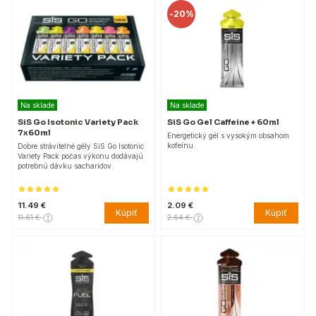
-
20%
Na sklade
Na sklade
SiS Go Isotonic Variety Pack
SiS Go Gel Caffeine + 60ml
7x60ml
Energetický gél s vysokým obsahom
kofeínu.
Dobre stráviteľné gély SiS Go Isotonic
Variety Pack počas výkonu dodávajú
potrebnú dávku sacharidov.
11.49 €
2.09 €
Kúpiť
Kúpiť
11.61 €
2.64 €