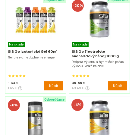
Odporúčame
Odporúčame
-
20%
Na sklade
Na sklade
SiS Go Izotonický Gél 60ml
SiS Go Electrolyte
sacharidový nápoj 1600 g
Gél pre rýchle doplnenie energie.
Podpora výkonu a hydratácie počas
výkonu. Veľké balenie
1.64 €
39.49 €
Kúpiť
Kúpiť
1.65 €
49.49 €
Odporúčame
-
4%
-
6%