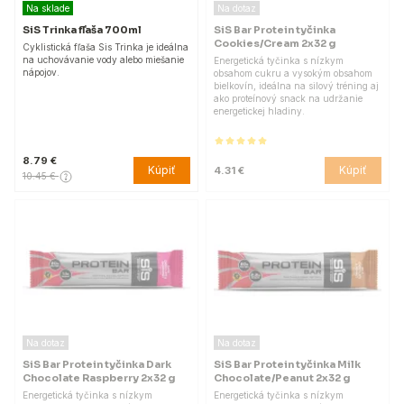
Na sklade
Na dotaz
SiS Trinka fľaša 700ml
SiS Bar Protein tyčinka
Cookies/Cream 2x32 g
Cyklistická fľaša Sis Trinka je ideálna
na uchovávanie vody alebo miešanie
Energetická tyčinka s nízkym
nápojov.
obsahom cukru a vysokým obsahom
bielkovín, ideálna na silový tréning aj
ako proteínový snack na udržanie
energetickej hladiny.
8.79 €
Kúpiť
Kúpiť
4.31 €
10.45 €
Na dotaz
Na dotaz
SiS Bar Protein tyčinka Dark
SiS Bar Protein tyčinka Milk
Chocolate Raspberry 2x32 g
Chocolate/Peanut 2x32 g
Energetická tyčinka s nízkym
Energetická tyčinka s nízkym