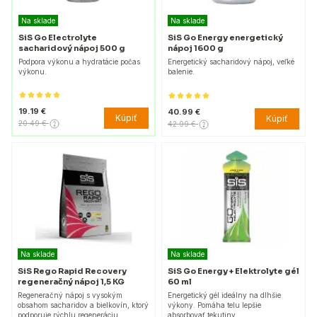
Na sklade
Na sklade
SiS Go Electrolyte
SiS Go Energy energetický
sacharidový nápoj 500 g
nápoj 1600 g
Podpora výkonu a hydratácie počas
Energetický sacharidový nápoj, veľké
výkonu.
balenie.
19.19 €
40.99 €
Kúpiť
Kúpiť
20.49 €
42.99 €
Na sklade
Na sklade
SiS Rego Rapid Recovery
SiS Go Energy + Elektrolyte gél
regeneračný nápoj 1,5 KG
60 ml
Regeneračný nápoj s vysokým
Energetický gél ideálny na dlhšie
obsahom sacharidov a bielkovín, ktorý
výkony. Pomáha telu lepšie
podporuje rýchlu regeneráciu.
absorbovať tekutiny.