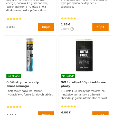
energie, dodáva 46 g sacharidov,
pyré pre optimálne doplnenie
pomer glukózy k fruktóze 1 : 0,8,
sacharidov.
dávkovanie pred a počas výkonu.
2.85 €
Kúpiť
Kúpiť
3.81 €
2.89 €
Na sklade
Na sklade
SiS Go Hydro tablety
SiS Beta Fuel 80 prášok lesné
ananás/mango
plody
Energetický nápoj na podporu
SiS Beta Fuel poskytuje maximálne
hydratácie vo forme šumivých tabliet.
množstvo sacharidov a zároveň
obmedzuje gastrointestinálne ťažkosti.
4.00 €