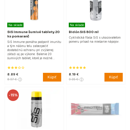
Na sklade
Na sklade
SiS Immune šumivé tablety 20
Bidón SiS 800 ml
ks pomaranč
Cyklistická fľaša SiS s ukazovateľom
pomeru prísad na miešanie nápojov.
SiS Immune pomáha podporiť imunitu
a tým nášmu telu zabezpečiť
dostatočnú ochranu pri zvýšenej
záťaži aj po výkone. Balenie 20
šumivých tabliet, ktoré je možné…
8.89 €
8.19 €
Kúpiť
Kúpiť
8.97 €
9.05 €
-
15%