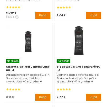
61.49 €
Kúpiť
Kúpiť
2.04 €
62.15 €
Na sklade
Na sklade
SiS Beta Fuel gel Jahoda/Lime
SiS Beta Fuel Gel pomaranč 60
60 ml
ml
Doplnenie energie v podobe gélu, o 17
Doplnenie energie vo forme gélu, o 17
% viac sacharidov, použitie pri
% viac sacharidov, použitie počas
výkone, objem 60 ml, 1x denne.
výkonu, objem 60 ml, 1x denne.
Kúpiť
Kúpiť
3.14 €
2.77 €