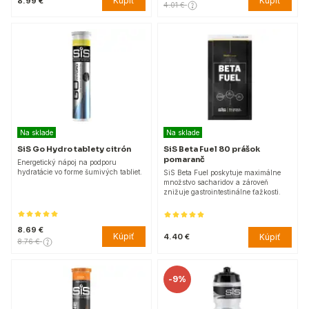
Kúpiť
Kúpiť
8.99 €
4.01 €
Na sklade
Na sklade
SiS Go Hydro tablety citrón
SiS Beta Fuel 80 prášok
pomaranč
Energetický nápoj na podporu
hydratácie vo forme šumivých tabliet.
SiS Beta Fuel poskytuje maximálne
množstvo sacharidov a zároveň
znižuje gastrointestinálne ťažkosti.
8.69 €
Kúpiť
Kúpiť
4.40 €
8.76 €
-
9%