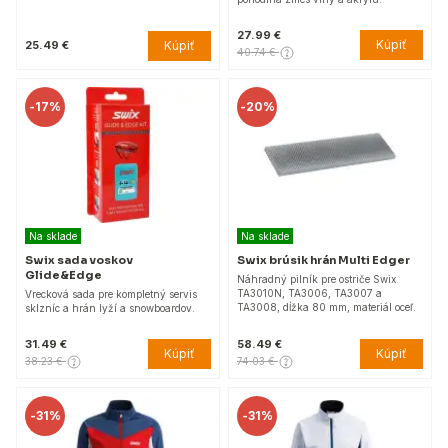
27.99 €
Kúpiť
Kúpiť
25.49 €
40.74 €
-
17%
-
20%
Na sklade
Na sklade
Swix sada voskov
Swix brúsik hrán Multi Edger
Glide&Edge
Náhradný pilník pre ostriče Swix
TA3010N, TA3006, TA3007 a
Vrecková sada pre kompletný servis
TA3008, dĺžka 80 mm, materiál oceľ.
sklzníc a hrán lyží a snowboardov.
31.49 €
58.49 €
Kúpiť
Kúpiť
38.23 €
74.03 €
-
31%
-
31%