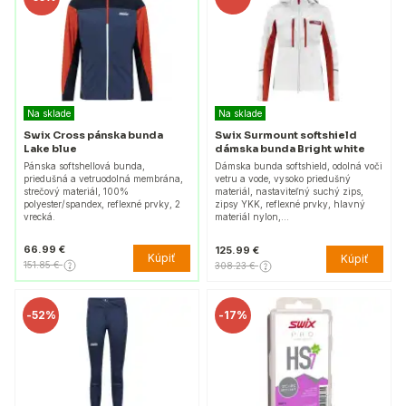
Na sklade
Na sklade
Swix Cross pánska bunda
Swix Surmount softshield
Lake blue
dámska bunda Bright white
Pánska softshellová bunda,
Dámska bunda softshield, odolná voči
priedušná a vetruodolná membrána,
vetru a vode, vysoko priedušný
strečový materiál, 100%
materiál, nastaviteľný suchý zips,
polyester/spandex, reflexné prvky, 2
zipsy YKK, reflexné prvky, hlavný
vrecká.
materiál nylon,…
66.99 €
125.99 €
Kúpiť
Kúpiť
151.85 €
308.23 €
-
52%
-
17%