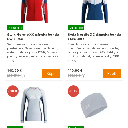
Na sklade
Na sklade
Swix Nordic XC pánska bunda
Swix Nordic XC dámska bunda
Swix Red
Lake Blue
Swix pánska bunda z vysoko
Swix dámska bunda z vysoko
priedušného 3-vrstvového softshellu,
priedušného 3-vrstvového softshellu,
vodeodpudivá úprava DWR, ľahký a
vodeodpudivá úprava DWR, ľahký a
pružný materiál, reflexné prvky, YKK
pružný materiál, reflexné prvky, YKK
zipsy,
zipsy,
140.99 €
140.99 €
Kúpiť
Kúpiť
205.35 €
205.35 €
-
30%
-
30%