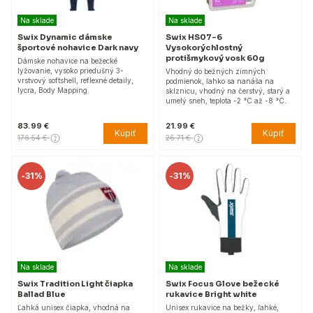
Na sklade
Na sklade
Swix Dynamic dámske
Swix HS07-6
športové nohavice Dark navy
Vysokorýchlostný
protišmykový vosk 60g
Dámske nohavice na bežecké
lyžovanie, vysoko priedušný 3-
Vhodný do bežných zimných
vrstvový softshell, reflexné detaily,
podmienok, ľahko sa nanáša na
lycra, Body Mapping.
sklznicu, vhodný na čerstvý, starý a
umelý sneh, teplota -2 °C až -8 °C.
83.99 €
21.99 €
Kúpiť
Kúpiť
176.54 €
26.71 €
-
31%
-
31%
Na sklade
Na sklade
Swix Tradition Light čiapka
Swix Focus Glove bežecké
Ballad Blue
rukavice Bright white
Ľahká unisex čiapka, vhodná na
Unisex rukavice na bežky, ľahké,