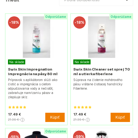
Odporúčame
Odporúčame
-
18%
-
18%
Na sklade
Na sklade
Swix Skin Impregnation
Swix Skin Cleaner set sprej 70
impregnácia na pásy 80 ml
ml a utierka fiberlene
Prípravok s aplikátorom slúži ako
Súprava na čistenie mohérového
čistič a impregnácia s cieľom
pásu vrátane čistiacej handričky
odpudzovania vody a nečistôt,
Fiberlene.
zabraňuje namŕzaniu pásov a
zlepšuje sklz.
17.49 €
17.49 €
Kúpiť
Kúpiť
21.36 €
21.36 €
Odporúčame
-
59%
-
55%