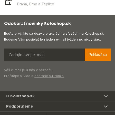
Praha
,
Brno
a
Teplice
Odoberať novinky Koloshop.sk
Buďte prvý, kto sa dozvie o akciách a zľavách na Koloshop.sk.
Budeme Vám posielať len jeden e-mail týždenne, nikdy viac.
Prihlásiť sa
Váš e-mail je u nás v bezpečí.
Prečítajte si viac o
ochrane súkromia
.
O Koloshop.sk
Podporujeme