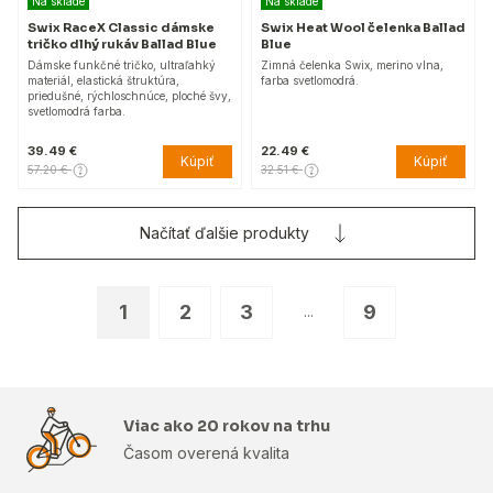
Na sklade
Na sklade
Swix RaceX Classic dámske
Swix Heat Wool čelenka Ballad
tričko dlhý rukáv Ballad Blue
Blue
Dámske funkčné tričko, ultraľahký
Zimná čelenka Swix, merino vlna,
materiál, elastická štruktúra,
farba svetlomodrá.
priedušné, rýchloschnúce, ploché švy,
svetlomodrá farba.
39.49 €
22.49 €
Kúpiť
Kúpiť
57.20 €
32.51 €
Načítať ďalšie produkty
1
2
3
9
...
Viac ako 20 rokov na trhu
Časom overená kvalita