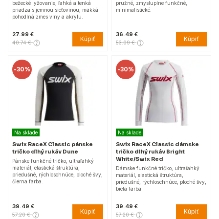
bežecké lyžovanie, ľahká a tenká
pružné, zmysluplne funkčné,
priadza s jemnou sieťovinou, mäkká
minimalistické.
pohodlná zmes vlny a akrylu.
27.99 €
36.49 €
Kúpiť
Kúpiť
40.74 €
53.09 €
-
30%
-
30%
Na sklade
Na sklade
Swix RaceX Classic pánske
Swix RaceX Classic dámske
tričko dlhý rukáv Dune
tričko dlhý rukáv Bright
White/Swix Red
Pánske funkčné tričko, ultraľahký
materiál, elastická štruktúra,
Dámske funkčné tričko, ultraľahký
priedušné, rýchloschnúce, ploché švy,
materiál, elastická štruktúra,
čierna farba.
priedušné, rýchloschnúce, ploché švy,
biela farba.
39.49 €
39.49 €
Kúpiť
Kúpiť
57.20 €
57.20 €