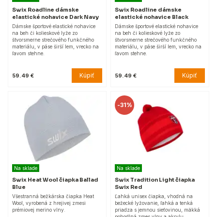
Swix Roadline dámske
Swix Roadline dámske
elastické nohavice Dark Navy
elastické nohavice Black
Dámske športové elastické nohavice
Dámske športové elastické nohavice
na beh či kolieskové lyže zo
na beh či kolieskové lyže zo
štvorsmerne strečového funkčného
štvorsmerne strečového funkčného
materiálu, v páse širší lem, vrecko na
materiálu, v páse širší lem, vrecko na
ľavom stehne.
ľavom stehne.
Kúpiť
Kúpiť
59.49 €
59.49 €
-
31%
Na sklade
Na sklade
Swix Heat Wool čiapka Ballad
Swix Tradition Light čiapka
Blue
Swix Red
Všestranná bežkárska čiapka Heat
Ľahká unisex čiapka, vhodná na
Wool, vyrobená z hrejivej zmesi
bežecké lyžovanie, ľahká a tenká
prémiovej merino vlny.
priadza s jemnou sieťovinou, mäkká
pohodlná zmes vlny a akrylu.