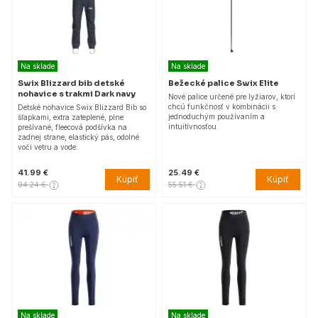
Na sklade
Na sklade
Swix Blizzard bib detské
Bežecké palice Swix Elite
nohavice s trakmi Dark navy
Nové palice určené pre lyžiarov, ktorí
chcú funkčnosť v kombinácii s
Detské nohavice Swix Blizzard Bib so
jednoduchým používaním a
šľapkami, extra zateplené, plne
intuitívnosťou.
prešívané, fleecová podšívka na
zadnej strane, elastický pás, odolné
voči vetru a vode.
41.99 €
25.49 €
Kúpiť
Kúpiť
94.24 €
55.51 €
Na sklade
Na sklade