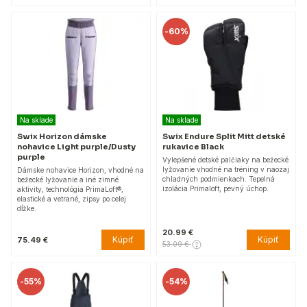
-
60%
Na sklade
Na sklade
Swix Horizon dámske
Swix Endure Split Mitt detské
nohavice Light purple/Dusty
rukavice Black
purple
Vylepšené detské palčiaky na bežecké
lyžovanie vhodné na tréning v naozaj
Dámske nohavice Horizon, vhodné na
chladných podmienkach. Tepelná
bežecké lyžovanie a iné zimné
izolácia Primaloft, pevný úchop.
aktivity, technológia PrimaLoft®,
elastické a vetrané, zipsy po celej
dĺžke.
20.99 €
Kúpiť
Kúpiť
75.49 €
53.09 €
-
55%
-
54%