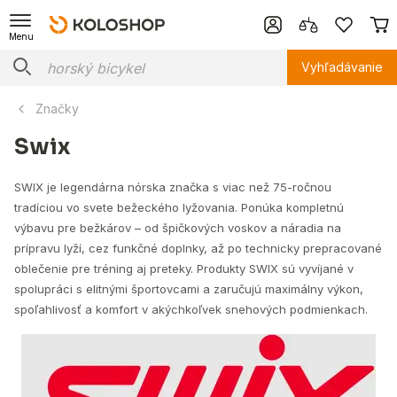
Menu
Vyhľadávanie
Značky
Swix
SWIX je legendárna nórska značka s viac než 75-ročnou
tradíciou vo svete bežeckého lyžovania. Ponúka kompletnú
výbavu pre bežkárov – od špičkových voskov a náradia na
prípravu lyží, cez funkčné doplnky, až po technicky prepracované
oblečenie pre tréning aj preteky. Produkty SWIX sú vyvíjané v
spolupráci s elitnými športovcami a zaručujú maximálny výkon,
spoľahlivosť a komfort v akýchkoľvek snehových podmienkach.