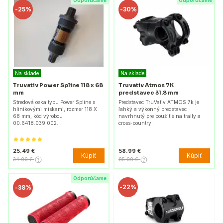
Odporúčame
Odporúčame
-
25%
-
30%
Na sklade
Na sklade
Truvativ Power Spline 118 x 68
Truvativ Atmos 7K
mm
predstavec 31.8 mm
Stredová oska typu Power Spline s
Predstavec TruVativ ATMOS 7k je
hliníkovými miskami, rozmer 118 X
ľahký a výkonný predstavec
68 mm, kód výrobcu
navrhnutý pre použitie na traily a
00.6418.039.002.
cross-country.
25.49 €
58.99 €
Kúpiť
Kúpiť
34.00 €
85.00 €
Odporúčame
-
22%
-
38%