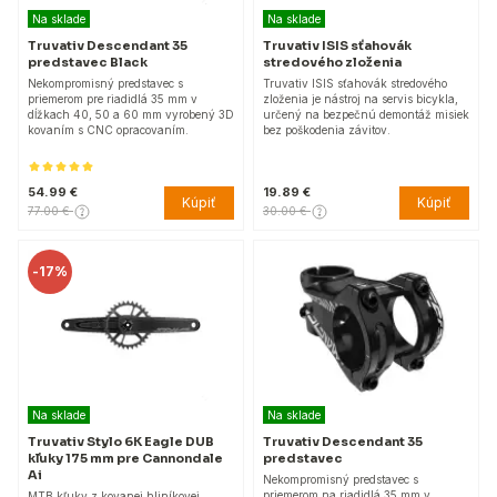
Na sklade
Na sklade
Truvativ Descendant 35
Truvativ ISIS sťahovák
predstavec Black
stredového zloženia
Nekompromisný predstavec s
Truvativ ISIS sťahovák stredového
priemerom pre riadidlá 35 mm v
zloženia je nástroj na servis bicykla,
dĺžkach 40, 50 a 60 mm vyrobený 3D
určený na bezpečnú demontáž misiek
kovaním s CNC opracovaním.
bez poškodenia závitov.
54.99 €
19.89 €
Kúpiť
Kúpiť
77.00 €
30.00 €
-
17%
Na sklade
Na sklade
Truvativ Stylo 6K Eagle DUB
Truvativ Descendant 35
kľuky 175 mm pre Cannondale
predstavec
Ai
Nekompromisný predstavec s
priemerom na riadidlá 35 mm v
MTB kľuky z kovanej hliníkovej