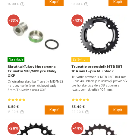
Kúpiť
Kúpiť
14.00 €
19.00 €
-
33%
-
43%
Na sklade
Za 3-4 dni
Skrutka kľukového ramena
Truvativ prevodník MTB 38T
Truvativ M15/M22 pre kľuky
104 mm L-pin Alu black
GXP
Truvativ prevodník MTB 38T 104 mm
L-pin Alu black je hliníkový prevodník
Originálna skrutka Truvativ M15/M22
pre horské bicykle s 38 zubami a
na upevnenie ľavej kľukovej sady
rozstupom skrutiek 104 mm.
Sram/Truvativ s osou GXP.
8.59 €
55.49 €
Kúpiť
Kúpiť
13.00 €
99.00 €
-
28%
-
44%