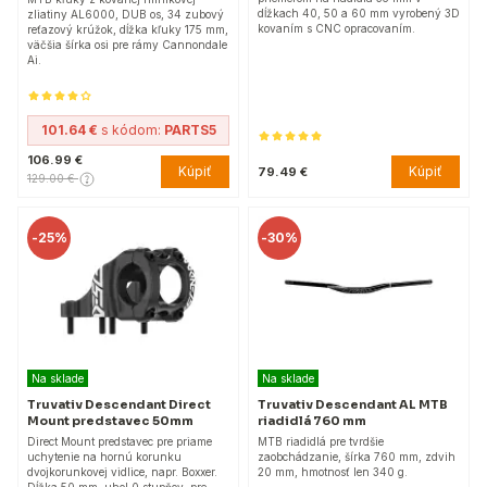
dĺžkach 40, 50 a 60 mm vyrobený 3D
zliatiny AL6000, DUB os, 34 zubový
kovaním s CNC opracovaním.
reťazový krúžok, dĺžka kľuky 175 mm,
väčšia šírka osi pre rámy Cannondale
Ai.
101.64 €
s kódom:
PARTS5
106.99 €
Kúpiť
Kúpiť
79.49 €
129.00 €
-
25%
-
30%
Na sklade
Na sklade
Truvativ Descendant Direct
Truvativ Descendant AL MTB
Mount predstavec 50mm
riadidlá 760 mm
Direct Mount predstavec pre priame
MTB riadidlá pre tvrdšie
uchytenie na hornú korunku
zaobchádzanie, šírka 760 mm, zdvih
dvojkorunkovej vidlice, napr. Boxxer.
20 mm, hmotnosť len 340 g.