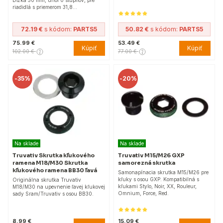
Dĺžka 50 mm, uhol 0 stupňov, pre
riadidlá s priemerom 31,8…
72.19 €
s kódom:
PARTS5
50.82 €
s kódom:
PARTS5
75.99 €
53.49 €
Kúpiť
Kúpiť
102.00 €
77.00 €
-
35%
-
20%
Na sklade
Na sklade
Truvativ Skrutka kľukového
Truvativ M15/M26 GXP
ramena M18/M30 Skrutka
samorezná skrutka
kľukového ramena BB30 ľavá
Samonapínacia skrutka M15/M26 pre
kľuky s osou GXP. Kompatibilná s
Originálna skrutka Truvativ
kľukami Stylo, Noir, XX, Rouleur,
M18/M30 na upevnenie ľavej kľukovej
Omnium, Force, Red.
sady Sram/Truvativ s osou BB30.
8.99 €
15.09 €