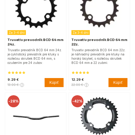
Za 3-4 dni
Za 3-4 dni
Truvativ prevodník BCD 64 mm
Truvativ prevodník BCD 64 mm
24z.
22z.
Truvativ prevodník BCD 64 mm 24z.
Truvativ prevodník BCD 64 mm 22z.
je cyklistický prevodník pre kľuky s
je náhradný prevodník pre kľuky na
roztečou skrutiek BCD 64 mm, s
horský bicykel, s roztečou skrutiek
ozubením pre 24 zubov.
BCD 64 mm a 22 zubmi.
9.29 €
12.29 €
Kúpiť
Kúpiť
13.00 €
22.00 €
-
28%
-
42%