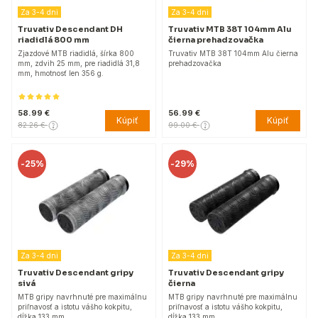
Za 3-4 dni
Za 3-4 dni
Truvativ Descendant DH
Truvativ MTB 38T 104mm Alu
riadidlá 800 mm
čierna prehadzovačka
Zjazdové MTB riadidlá, šírka 800
Truvativ MTB 38T 104mm Alu čierna
mm, zdvih 25 mm, pre riadidlá 31,8
prehadzovačka
mm, hmotnosť len 356 g.
58.99 €
56.99 €
Kúpiť
Kúpiť
82.26 €
99.00 €
-
25%
-
29%
Za 3-4 dni
Za 3-4 dni
Truvativ Descendant gripy
Truvativ Descendant gripy
sivá
čierna
MTB gripy navrhnuté pre maximálnu
MTB gripy navrhnuté pre maximálnu
priľnavosť a istotu vášho kokpitu,
priľnavosť a istotu vášho kokpitu,
dĺžka 133 mm.
dĺžka 133 mm.