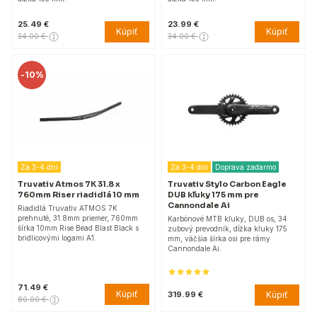
25.49 €
23.99 €
Kúpiť
Kúpiť
34.00 €
34.00 €
-
10%
Za 3-4 dni
Za 3-4 dni
Doprava zadarmo
Truvativ Atmos 7K 31.8 x
Truvativ Stylo Carbon Eagle
760mm Riser riadidlá 10 mm
DUB kľuky 175 mm pre
Cannondale Ai
Riadidlá Truvativ ATMOS 7K
prehnuté, 31.8mm priemer, 760mm
Karbónové MTB kľuky, DUB os, 34
šírka 10mm Rise Bead Blast Black s
zubový prevodník, dĺžka kľuky 175
bridlicovými logami A1.
mm, väčšia šírka osi pre rámy
Cannondale Ai.
71.49 €
Kúpiť
Kúpiť
319.99 €
80.00 €