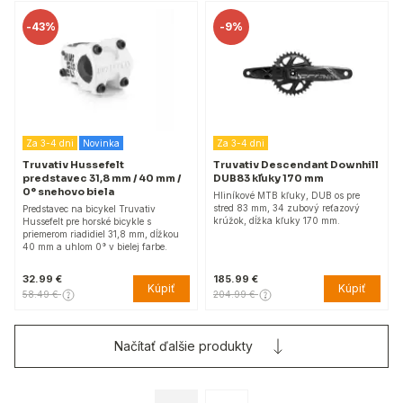
-
43%
-
9%
Za 3-4 dni
Novinka
Za 3-4 dni
Truvativ Hussefelt
Truvativ Descendant Downhill
predstavec 31,8 mm / 40 mm /
DUB83 kľuky 170 mm
0° snehovo biela
Hliníkové MTB kľuky, DUB os pre
stred 83 mm, 34 zubový reťazový
Predstavec na bicykel Truvativ
krúžok, dĺžka kľuky 170 mm.
Hussefelt pre horské bicykle s
priemerom riadidiel 31,8 mm, dĺžkou
40 mm a uhlom 0° v bielej farbe.
32.99 €
185.99 €
Kúpiť
Kúpiť
58.49 €
204.99 €
Načítať ďalšie produkty