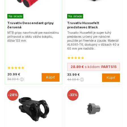
Na sklade
Na sklade
Truvativ Descendant gripy
Truvativ Hussefelt
červená
predstavec Black
MTB gripy navrhnuté pre maximálnu
Truvativ Hussefelt je super tuhý
priľnavosť a istotu vášho kokpitu,
predstavec určený pre náročné
dĺžka 133 mm.
použitie pri freeride a zjazde. Materiál
AL6061-T6, dostupný v dĺžkach 40 a
60 mm pre riadidlá…
28.89 €
s kódom:
PARTS15
20.99 €
33.99 €
Kúpiť
Kúpiť
34.00 €
44.00 €
-
28%
-
33%