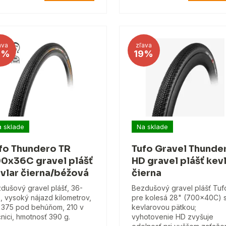
ava
zľava
3%
19%
 sklade
Na sklade
fo Thundero TR
Tufo Gravel Thunde
0x36C gravel plášť
HD gravel plášť kev
vlar čierna/béžová
čierna
dušový gravel plášť, 36-
Bezdušový gravel plášť Tuf
, vysoký nájazd kilometrov,
pre kolesá 28" (700x40C) 
 375 pod behúňom, 210 v
kevlarovou pätkou;
nici, hmotnosť 390 g.
vyhotovenie HD zvyšuje