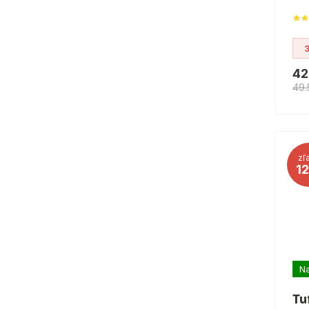
42
49.
zľ
1
Na
Tu