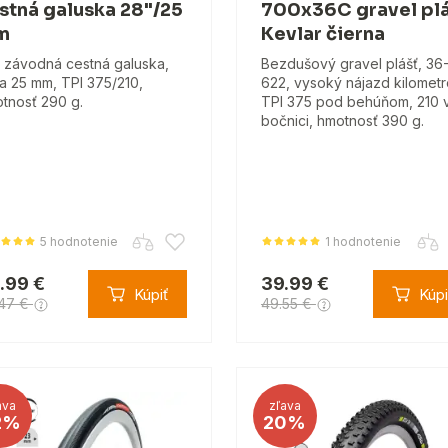
stná galuska 28"/25
700x36C gravel pl
m
Kevlar čierna
 závodná cestná galuska,
Bezdušový gravel plášť, 36
ka 25 mm, TPI 375/210,
622, vysoký nájazd kilometr
tnosť 290 g.
TPI 375 pod behúňom, 210 
bočnici, hmotnosť 390 g.
5 hodnotenie
1 hodnotenie
.99 €
39.99 €
Kúpiť
Kúpi
.47 €
49.55 €
ava
zľava
2%
20%