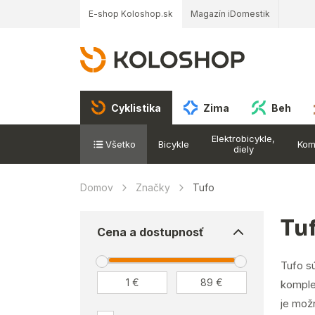
E-shop Koloshop.sk
Magazín iDomestik
Cyklistika
Zima
Beh
Elektrobicykle,
Všetko
Bicykle
Kom
diely
Domov
Značky
Tufo
Tu
Cena a dostupnosť
Tufo sú
komple
je mož