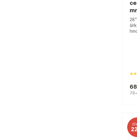
ce
m
28"
šír
hmo
68
78
zľ
2