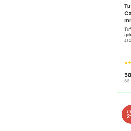
Tu
Ca
m
Tuf
gal
sad
58
66
zľ
2