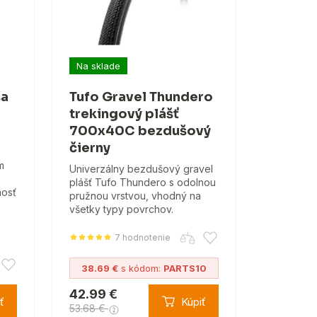
Na sklade
ša
Tufo Gravel Thundero
trekingový plášť
700x40C bezdušový
čierny
m
Univerzálny bezdušový gravel
plášť Tufo Thundero s odolnou
nosť
pružnou vrstvou, vhodný na
všetky typy povrchov.
7 hodnotenie
38.69 €
s kódom:
PARTS10
42.99 €
ť
Kúpiť
53.68 €