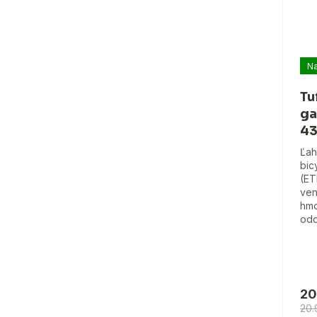
Na
Tu
ga
43
Ľah
bic
(ET
ven
hmo
odo
20
20.