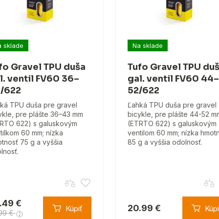
 sklade
Na sklade
fo Gravel TPU duša
Tufo Gravel TPU du
l. ventil FV60 36–
gal. ventil FV60 44–
/622
52/622
ká TPU duša pre gravel
Ľahká TPU duša pre gravel
ykle, pre plášte 36–43 mm
bicykle, pre plášte 44-52 m
RTO 622) s galuskovým
(ETRTO 622) s galuskovým
tilkom 60 mm; nízka
ventilom 60 mm; nízka hmot
tnosť 75 g a vyššia
85 g a vyššia odolnosť.
lnosť.
.49 €
20.99 €
Kúpiť
Kúpi
99 €