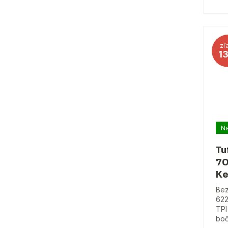
zľ
1
Na
Tu
70
Ke
Bez
622
TPI
boč