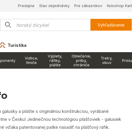
Predajne
Stav objednávky
Pre zákazníkov
Koloshop Kar
Vyhľadávanie
Turistika
Výplety,
Oblečenie,
Vidlice,
Tretry,
ponenty
ráfiky,
prilby,
Prísl
tlmiče
obuv
plášte
chrániče
fo
 galusky a plášte s originálnou konštrukciou, vyrábané
tne v Česku! Jedinečnou technológiou plášťoviek - galusiek
né vďaka patentovanej patke nasadiť na plášťový ráfik.