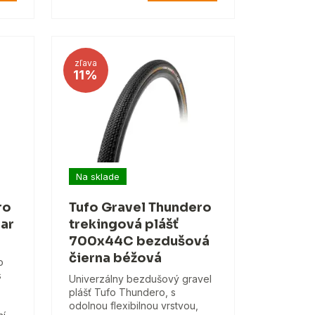
zľava
11%
Na sklade
ro
Tufo Gravel Thundero
lar
trekingová plášť
700x44C bezdušová
čierna béžová
o
s
Univerzálny bezdušový gravel
plášť Tufo Thundero, s
odolnou flexibilnou vrstvou,