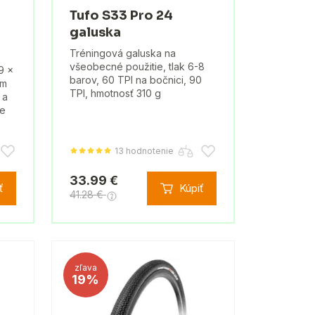
Tufo S33 Pro 24
galuska
Tréningová galuska na
všeobecné použitie, tlak 6-8
9 x
barov, 60 TPI na bočnici, 90
om
TPI, hmotnosť 310 g
 a
re
13 hodnotenie
33.99 €
ť
Kúpiť
41.28 €
zľava
19%