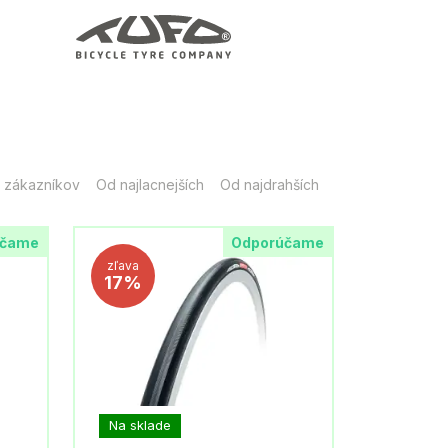
 zákazníkov
Od najlacnejších
Od najdrahších
účame
Odporúčame
zľava
17%
Na sklade