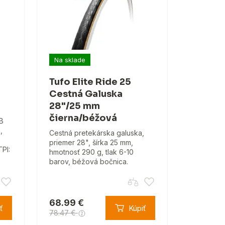
Na sklade
Tufo Elite Ride 25
Cestná Galuska
28"/25 mm
čierna/béžová
B
,
Cestná pretekárska galuska,
priemer 28", šírka 25 mm,
TPI:
hmotnosť 290 g, tlak 6-10
barov, béžová bočnica.
68.99 €
ť
Kúpiť
78.47 €