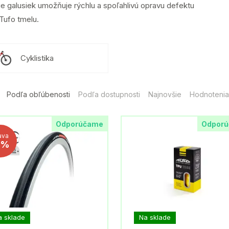
ie galusiek umožňuje rýchlu a spoľahlivú opravu defektu
Tufo tmelu.
Cyklistika
Podľa obľúbenosti
Podľa dostupnosti
Najnovšie
Hodnotenia
Odporúčame
Odpor
ava
1%
a sklade
Na sklade