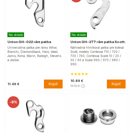
Na sklade
Na sklade
Union GH-022 rám patka
Union GH-277 rám patka Scott.
Univerzálna patka pre rámy Athor,
Náhradná hliníková patka pre kolesá
Bianchi, Diamondback, Haro, Ideal,
Scott, modely Contessa 710 / 720 /
Jamis, Kona, Marin, Raleigh, Stevens
730 / 740, Contessa Scale 10 / 20 /
a ďalšie.
30 / 40 a Scale 960 / 970 / 980 /
990.
10.89 €
Kúpiť
Kúpiť
11.49 €
13.13 €
-
8%