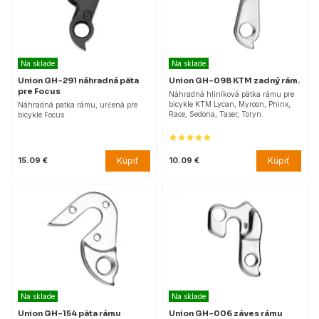
Na sklade
Na sklade
Union GH-291 náhradná päta
Union GH-098 KTM zadný rám.
pre Focus
Náhradná hliníková pätka rámu pre
bicykle KTM Lycan, Myroon, Phinx,
Náhradná patka rámu, určená pre
Race, Sedona, Taser, Toryn.
bicykle Focus.
Kúpiť
Kúpiť
15.09 €
10.09 €
Na sklade
Na sklade
Union GH-154 päta rámu
Union GH-006 záves rámu