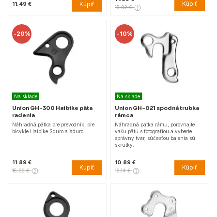
Kúpiť
Kúpiť
11.49 €
15.02 €
-
20%
-
10%
Na sklade
Na sklade
Union GH-300 Haibike päta
Union GH-021 spodná trubka
radenia
rámca
Náhradná pätka pre prevodník, pre
Náhradná pätka rámu, porovnajte
bicykle Haibike Sduro a Xduro.
vašu pätu s fotografiou a vyberte
správny tvar, súčasťou balenia sú
skrutky.
11.89 €
10.89 €
Kúpiť
Kúpiť
15.02 €
12.14 €