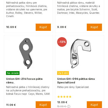
Náhradná patka rámu pre
Náhradná pätica rámu, materiál
prehadzovačku, hliníková zliatina,
hliníková zliatina, vrátane skrutky a
vrátane skrutiek na upevnenie, pre
matice, pre bicykle Schwinn, Scott,
Author, Ridley, Stevens, Willier,
Dartmoor, Intec, Maxcycles, Quantec.
Cinelli.
Kúpiť
Kúpiť
10.69 €
9.09 €
-
13%
Na sklade
Za 5 dní
Union GH-214 Focus päta
Union GH-094 pätka rámu
rámu.
Specialized
Náhradná pätka z hliníkovej zliatiny
Pätka pre rámy Specialized.
na uchytenie prehadzovačky, pre
kolesá Focus napr. Cayo, Mares, SAM.
13.09 €
Kúpiť
Kúpiť
11.09 €
15.06 €