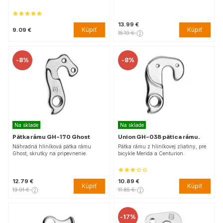
13.99 €
Kúpiť
Kúpiť
9.09 €
15.19 €
-
8%
-
8%
Na sklade
Na sklade
Pätka rámu GH-170 Ghost
Union GH-038 pätica rámu.
Náhradná hliníková pätka rámu
Pätka rámu z hliníkovej zliatiny, pre
Ghost, skrutky na pripevnenie.
bicykle Merida a Centurion.
12.79 €
10.89 €
Kúpiť
Kúpiť
13.91 €
11.85 €
-
17%