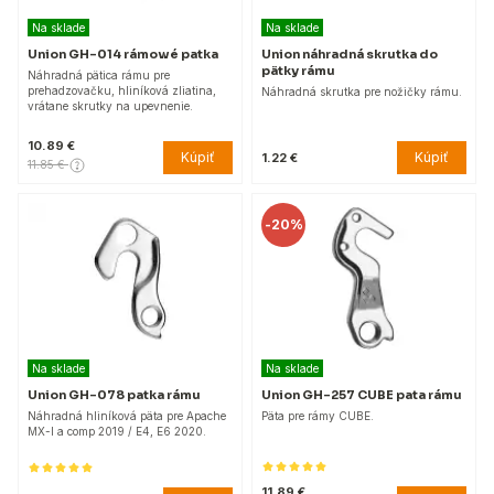
Na sklade
Na sklade
Union GH-014 rámowé patka
Union náhradná skrutka do
pätky rámu
Náhradná pätica rámu pre
prehadzovačku, hliníková zliatina,
Náhradná skrutka pre nožičky rámu.
vrátane skrutky na upevnenie.
10.89 €
Kúpiť
Kúpiť
1.22 €
11.85 €
-
20%
Na sklade
Na sklade
Union GH-078 patka rámu
Union GH-257 CUBE pata rámu
Náhradná hliníková päta pre Apache
Päta pre rámy CUBE.
MX-I a comp 2019 / E4, E6 2020.
11.89 €