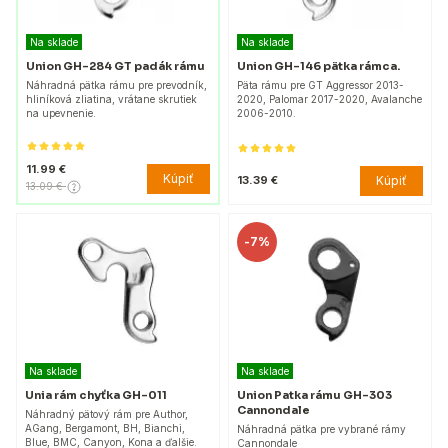
Na sklade
Na sklade
Union GH-284 GT padák rámu
Union GH-146 pätka rámca.
Náhradná pätka rámu pre prevodník,
Päta rámu pre GT Aggressor 2013-
hliníková zliatina, vrátane skrutiek
2020, Palomar 2017-2020, Avalanche
na upevnenie.
2006-2010.
11.99 €
Kúpiť
Kúpiť
13.39 €
13.09 €
-
7%
Na sklade
Na sklade
Unia rám chyťka GH-011
Union Patka rámu GH-303
Cannondale
Náhradný pätový rám pre Author,
AGang, Bergamont, BH, Bianchi,
Náhradná pätka pre vybrané rámy
Blue, BMC, Canyon, Kona a ďalšie.
Cannondale