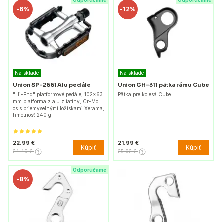
Odporúčame
Odporúčame
-
6%
-
12%
Na sklade
Na sklade
Union SP-2661 Alu pedále
Union GH-311 pätka rámu Cube
"Hi-End" platformové pedále, 102x63
Pätka pre kolesá Cube.
mm platforma z alu zliatiny, Cr-Mo
os s priemyselnými ložiskami Xerama,
hmotnosť 240 g.
22.99 €
21.99 €
Kúpiť
Kúpiť
24.49 €
25.02 €
Odporúčame
-
8%