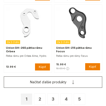
Za 2-3 dni
Za 2-3 dni
Union GH-265 pätka rámu
Union GH-215 pätka rámu
Orbea
Focus
Pätka rámu pre Orbea Alma, Hydro.
Patka rámu pre rámy Focus.
15.99 €
Kúpiť
Kúpiť
13.99 €
16.09 €
Načítať ďalšie produkty
1
2
3
4
5