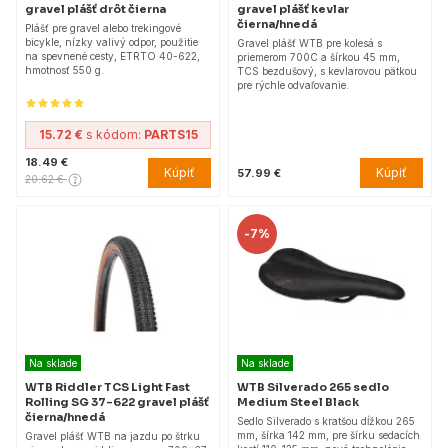
gravel plášť drôt čierna
gravel plášť kevlar
čierna/hnedá
Plášť pre gravel alebo trekingové
bicykle, nízky valivý odpor, použitie
Gravel plášť WTB pre kolesá s
na spevnené cesty, ETRTO 40-622,
priemerom 700C a šírkou 45 mm,
hmotnosť 550 g.
TCS bezdušový, s kevlarovou pätkou
pre rýchle odvaľovanie.
15.72 €
s kódom:
PARTS15
18.49 €
Kúpiť
Kúpiť
57.99 €
20.62 €
-
7%
Na sklade
Na sklade
WTB Riddler TCS Light Fast
WTB Silverado 265 sedlo
Rolling SG 37-622 gravel plášť
Medium Steel Black
čierna/hnedá
Sedlo Silverado s kratšou dĺžkou 265
mm, šírka 142 mm, pre šírku sedacích
Gravel plášť WTB na jazdu po štrku