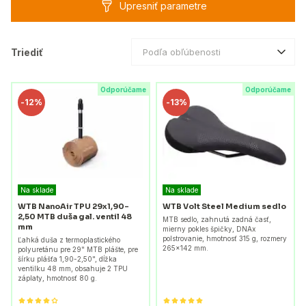
Upresniť parametre
Triediť
Podľa obľúbenosti
Odporúčame
Odporúčame
-
12%
-
13%
Na sklade
Na sklade
WTB NanoAir TPU 29x1,90-
WTB Volt Steel Medium sedlo
2,50 MTB duša gal. ventil 48
MTB sedlo, zahnutá zadná časť,
mm
mierny pokles špičky, DNAx
polstrovanie, hmotnosť 315 g, rozmery
Ľahká duša z termoplastického
265x142 mm.
polyuretánu pre 29" MTB plášte, pre
šírku plášťa 1,90-2,50", dĺžka
ventilku 48 mm, obsahuje 2 TPU
záplaty, hmotnosť 80 g.