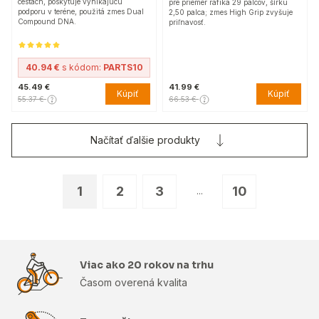
cestách, poskytuje vynikajúcu
pre priemer ráfika 29 palcov, šírku
podporu v teréne, použitá zmes Dual
2,50 palca; zmes High Grip zvyšuje
Compound DNA.
priľnavosť.
40.94 €
s kódom:
PARTS10
45.49 €
41.99 €
Kúpiť
Kúpiť
55.37 €
66.53 €
Načítať ďalšie produkty
1
2
3
10
...
Viac ako 20 rokov na trhu
Časom overená kvalita