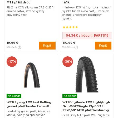
MTB plášť drôt
ráfik
Plášť na XC/trail, rozmer 27,5x2,25",
Hliníkový 27,5" ráfik, nízka hmotnosť,
drôtená pätka, stredne vysoký
vysoká tuhosť a odolnosť, určené pre
pravidelný vzor.
enduro, vhodné pre bezdušový
systém.
94.34 €
s kódom:
PARTS15
19.69 €
110.99 €
Kúpiť
Kúpiť
23.95 €
113.90 €
-
17%
-
36%
Na sklade
Na sklade
WTB Byway TCS Fast Rolling
WTB Vigilante TCS Light/High
gravel plášť kevlar Tanwall
Grip SG2/Single Ply 60 TPI
29x2,50" MTB plášť kevlarový
Bezdušový gravel plášť, kevlarová
vložka, rýchly na spevnených
Bezdušový MTB plášť WTB Vigilante