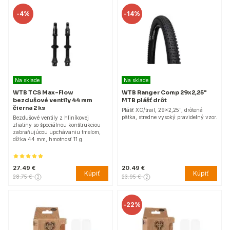
-
4%
-
14%
Na sklade
Na sklade
WTB TCS Max-Flow
WTB Ranger Comp 29x2,25"
bezdušové ventily 44 mm
MTB plášť drôt
čierna 2 ks
Plášť XC/trail, 29x2,25", drôtená
pätka, stredne vysoký pravidelný vzor.
Bezdušové ventily z hliníkovej
zliatiny so špeciálnou konštrukciou
zabraňujúcou upchávaniu tmelom,
dĺžka 44 mm, hmotnosť 11 g.
27.49 €
20.49 €
Kúpiť
Kúpiť
28.75 €
23.95 €
-
22%