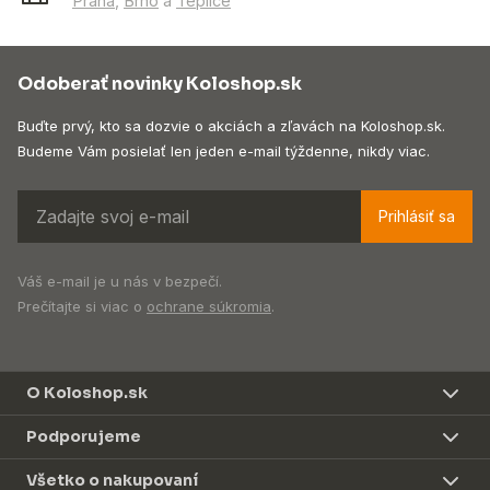
Praha
,
Brno
a
Teplice
Odoberať novinky Koloshop.sk
Buďte prvý, kto sa dozvie o akciách a zľavách na Koloshop.sk.
Budeme Vám posielať len jeden e-mail týždenne, nikdy viac.
Prihlásiť sa
Váš e-mail je u nás v bezpečí.
Prečítajte si viac o
ochrane súkromia
.
O Koloshop.sk
Podporujeme
Všetko o nakupovaní