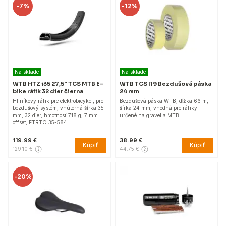
-
7%
-
12%
Na sklade
Na sklade
WTB HTZ i35 27,5" TCS MTB E-
WTB TCS I19 Bezdušová páska
bike ráfik 32 dier čierna
24 mm
Hliníkový ráfik pre elektrobicykel, pre
Bezdušová páska WTB, dĺžka 66 m,
bezdušový systém, vnútorná šírka 35
šírka 24 mm, vhodná pre ráfiky
mm, 32 dier, hmotnosť 718 g, 7 mm
určené na gravel a MTB.
offset, ETRTO 35-584.
119.99 €
38.99 €
Kúpiť
Kúpiť
129.10 €
44.75 €
-
20%