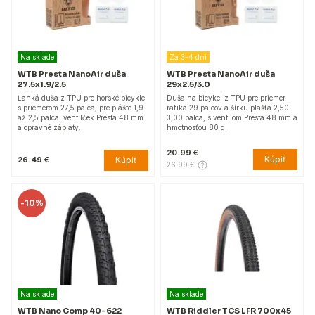
Na sklade
Za 3-4 dni
WTB Presta NanoAir duša
WTB Presta NanoAir duša
27.5x1.9/2.5
29x2.5/3.0
Ľahká duša z TPU pre horské bicykle
Duša na bicykel z TPU pre priemer
s priemerom 27,5 palca, pre plášte 1,9
ráfika 29 palcov a šírku plášťa 2,50–
až 2,5 palca; ventilček Presta 48 mm
3,00 palca, s ventilom Presta 48 mm a
a opravné záplaty.
hmotnosťou 80 g.
20.99 €
Kúpiť
Kúpiť
26.49 €
26.99 €
-
10%
Na sklade
Na sklade
WTB Nano Comp 40-622
WTB Riddler TCS LFR 700x45