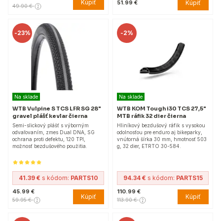
Kúpiť
Kúpiť
51.99 €
49.90 €
-
23%
-
2%
Na sklade
Na sklade
WTB Vulpine S TCS LFR SG 28"
WTB KOM Tough i30 TCS 27,5"
gravel plášť kevlar čierna
MTB ráfik 32 dier čierna
Semi-slickový plášť s výborným
Hliníkový bezdušový ráfik s vysokou
odvaľovaním, zmes Dual DNA, SG
odolnosťou pre enduro aj bikeparky,
ochrana proti defektu, 120 TPI,
vnútorná šírka 30 mm, hmotnosť 503
možnosť bezdušového použitia.
g, 32 dier, ETRTO 30-584.
41.39 €
s kódom:
PARTS10
94.34 €
s kódom:
PARTS15
45.99 €
110.99 €
Kúpiť
Kúpiť
59.95 €
113.90 €