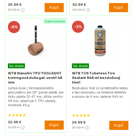
20.99 €
42.99 €
Kúpiť
Kúpiť
23.95 €
49.90 €
Odporúčame
-
3%
-
6%
Na sklade
Na sklade
WTB NanoAir TPU 700x32/47
WTB TCS Tubeless Tire
trekingová duša gal. ventil 48
Sealant 946 ml bezdušový
mm
tmel
Ľahká duša z termoplastického
Bezdušový tmel zo syntetického latexu
polyuretánu pre 28" gravel plášte, pre
a bez amoniaku na tmelenie defektov
šírku plášťa 32-47 mm, dĺžka ventilu
a otvorov do 6 mm, balenie 946 ml.
48 mm, obsahuje 2 TPU záplaty,
hmotnosť 49 g.
22.49 €
24.99 €
Kúpiť
Kúpiť
23.95 €
25.90 €