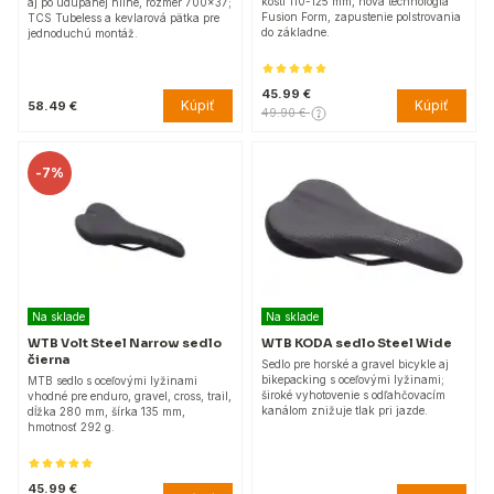
kostí 110-125 mm, nová technológia
aj po udupanej hline, rozmer 700x37;
Fusion Form, zapustenie polstrovania
TCS Tubeless a kevlarová pätka pre
do základne.
jednoduchú montáž.
45.99 €
Kúpiť
Kúpiť
58.49 €
49.90 €
-
7%
Na sklade
Na sklade
WTB Volt Steel Narrow sedlo
WTB KODA sedlo Steel Wide
čierna
Sedlo pre horské a gravel bicykle aj
bikepacking s oceľovými lyžinami;
MTB sedlo s oceľovými lyžinami
široké vyhotovenie s odľahčovacím
vhodné pre enduro, gravel, cross, trail,
kanálom znižuje tlak pri jazde.
dĺžka 280 mm, šírka 135 mm,
hmotnosť 292 g.
45.99 €