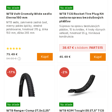
Na sklade
Na sklade
WTB Volt Cromoly Wide sedlo
WTB TCS Rocket Tire Plug Kit
čierna 150 mm
sada na opravu bezdušových
plášťov
MTB sedlo, zakrivená zadná časť,
mierny pokles špičky, stredné
Súprava na opravu bezdušových
polstrovanie, hmotnosť 315 g, šírka
plášťov, 15 ks knôtov, 4 hroty rôznych
150 mm, dĺžka 265 mm.
veľkostí, hmotnosť 55 g, hliníková
konštrukcia.
38.67 €
s kódom:
PARTS15
75.49 €
Kúpiť
Kúpiť
45.49 €
94.90 €
-
17%
-
2%
Na sklade
Na sklade
WTB Ranger Comp 27,5x2,25"
WTB KOM Tough i35 27,5" TCS