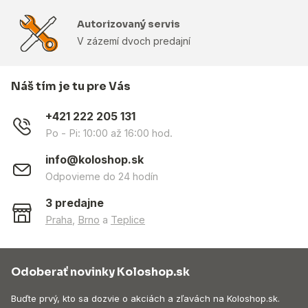
Autorizovaný servis
V zázemí dvoch predajní
Náš tím je tu pre Vás
+421 222 205 131
Po - Pi: 10:00 až 16:00 hod.
info@koloshop.sk
Odpovieme do 24 hodín
3 predajne
Praha
,
Brno
a
Teplice
Odoberať novinky Koloshop.sk
Buďte prvý, kto sa dozvie o akciách a zľavách na Koloshop.sk.