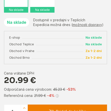
Na sklade
Na sklade
Dostupné v predajni v Teplicích
Na sklade
Expedícia možná dnes (
možnosti dopravy
)
E-shop
Na sklade
Obchod Teplice
Na sklade
Obchod v Prahe
Za 1-2 dni
Obchod Brno
Za 1-2 dni
Cena vrátane DPH
20.99 €
Odporúčaná cena výrobcom:
45.23 €
-53%
Referenčná cena:
21.99 €
-4%