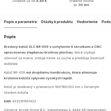
Dodanie už od
4.49 €
Vrátenie možné
do
30 dní
Popis a parametre
Otázky k produktu
Hodnotenie
Podo
Popis
Brzdový kotúč XLC BR-X59
s uchytením 6 skrutkami a CNC
opracovanou zlepšenou brzdnou plochou
, ktorá zvyšuje
účinnosť za mokra, znižuje trenie za sucha a predlžuje životnosť
doštičiek.
Kotúč BR-X59
má dvojdielnu konštrukciu, ktorá eliminuje
krútenie kotúča vplyvom vysokých teplôt.
Kotúč je dodávaný v priemeroch 160/180/203 mm s červeným
stredom kotúča.
EAN
: 4032191951423
Výrobca: Accell Group B.V., Industrieweg 4, 8444 AR Heerenveen,