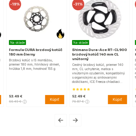
-
19%
-
31%
Na sklade
Na sklade
Formula CURA brzdový kotúč
Shimano Dura-Ace RT-CL900
G
180 mm čierny
brzdový kotúč 140 mm CL
k
vnútorný
Brzdový kotúč s IS montážou,
B
priemer 180 mm, hliníkový strmeň,
o
Cestný brzdový kotúč, priemer 140
hrúbka 1,8 mm, hmotnosť 155 g.
ú
mm, CL uchytenie, matica s
a
vnútorným ozubením, kompatibilný
t
s organickými aj sintrovanými
doštičkami, ICE Freeza chladiaci…
53.49 €
52.49 €
5
Kúpiť
Kúpiť
66.49 €
76.87 €
6