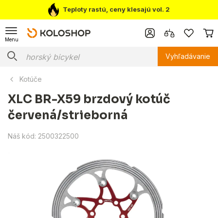
Teploty rastú, ceny klesajú vol. 2
Menu
Vyhľadávanie
Kotúče
XLC BR-X59 brzdový kotúč
červená/strieborná
Náš kód:
2500322500