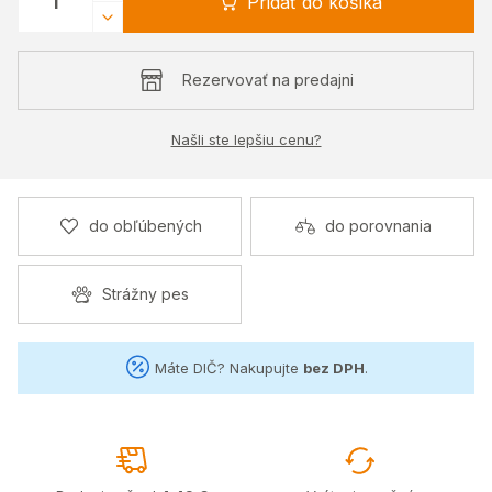
Pridať do košíka
Rezervovať na predajni
Našli ste lepšiu cenu?
do obľúbených
do porovnania
Strážny pes
Máte DIČ? Nakupujte
bez DPH
.