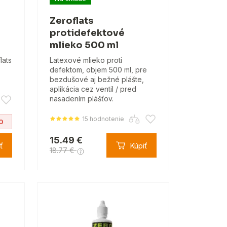
Zeroflats
protidefektové
mlieko 500 ml
lats
Latexové mlieko proti
defektom, objem 500 ml, pre
bezdušové aj bežné plášte,
aplikácia cez ventil / pred
nasadením plášťov.
15 hodnotenie
0
15.49 €
ť
Kúpiť
18.77 €