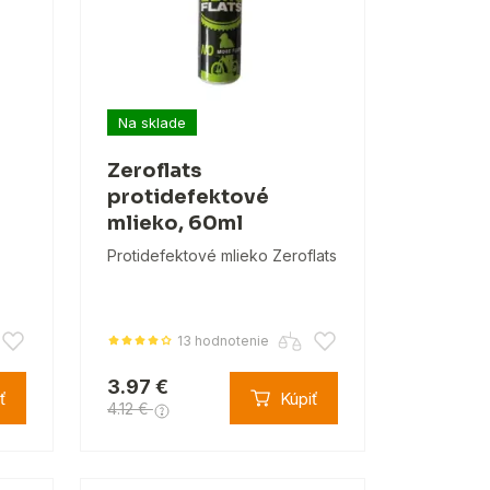
Na sklade
Zeroflats
protidefektové
mlieko, 60ml
Protidefektové mlieko Zeroflats
13 hodnotenie
3.97 €
ť
Kúpiť
4.12 €