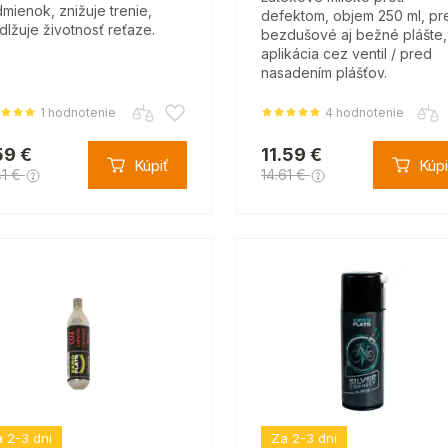
mienok, znižuje trenie,
defektom, objem 250 ml, pr
dlžuje životnosť reťaze.
bezdušové aj bežné plášte,
aplikácia cez ventil / pred
nasadením plášťov.
1 hodnotenie
4 hodnotenie
59 €
11.59 €
Kúpiť
Kúpi
41 €
14.61 €
 2-3 dni
Za 2-3 dni