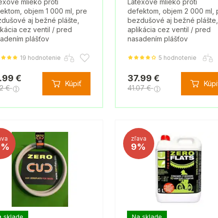
exové mlieko proti
Latexové mlieko proti
ektom, objem 1 000 ml, pre
defektom, objem 2 000 ml, 
dušové aj bežné plášte,
bezdušové aj bežné plášte,
ikácia cez ventil / pred
aplikácia cez ventil / pred
adením plášťov
nasadením plášťov
19 hodnotenie
5 hodnotenie
.99 €
37.99 €
Kúpiť
Kúpi
12 €
41.07 €
ava
zľava
0%
9%
 sklade
Na sklade