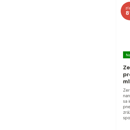
zľ
8
Na
Ze
pr
ml
Zer
nan
sa 
pne
zrá
spo