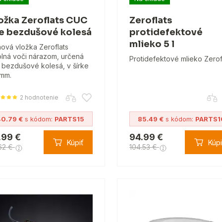
ožka Zeroflats CUC
Zeroflats
e bezdušové kolesá
protidefektové
mlieko 5 l
ová vložka Zeroflats
lná voči nárazom, určená
Protidefektové mlieko Zerof
 bezdušové kolesá, v šírke
mm.
2 hodnotenie
40.79 €
s kódom:
PARTS15
85.49 €
s kódom:
PARTS1
.99 €
94.99 €
Kúpiť
Kúpi
62 €
104.53 €