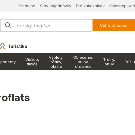
Predajne
Stav objednávky
Pre zákazníkov
Koloshop Kar
Vyhľadávanie
Turistika
Výplety,
Oblečenie,
Vidlice,
Tretry,
ponenty
ráfiky,
prilby,
Prísl
tlmiče
obuv
plášte
chrániče
roflats