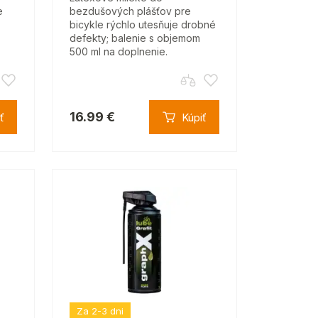
e
bezdušových plášťov pre
bicykle rýchlo utesňuje drobné
defekty; balenie s objemom
500 ml na doplnenie.
16.99 €
ť
Kúpiť
Za 2-3 dni