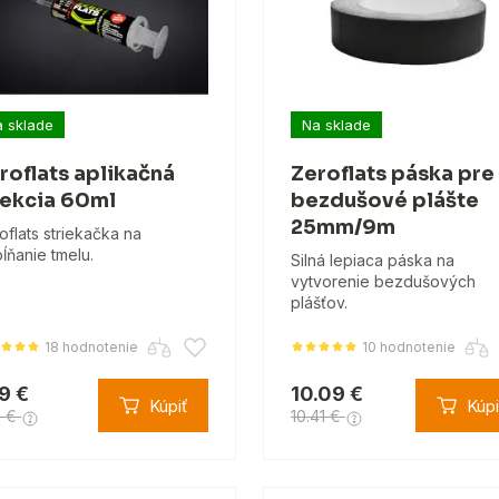
 sklade
Na sklade
roflats aplikačná
Zeroflats páska pre
jekcia 60ml
bezdušové plášte
25mm/9m
oflats striekačka na
ĺňanie tmelu.
Silná lepiaca páska na
vytvorenie bezdušových
plášťov.
18 hodnotenie
10 hodnotenie
19 €
10.09 €
Kúpiť
Kúpi
1 €
10.41 €