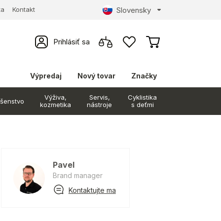
Slovensky
ta
Kontakt
Prihlásiť sa
Výpredaj
Nový tovar
Značky
Výživa,
Servis,
Cyklistika
ušenstvo
kozmetika
nástroje
s deťmi
Pavel
Brand manager
Kontaktujte ma