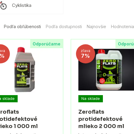
Cyklistika
Podľa obľúbenosti
Podľa dostupnosti
Najnovšie
Hodnotenia
Odporúčame
Odpor
ava
zľava
7%
7%
a sklade
Na sklade
roflats
Zeroflats
otidefektové
protidefektové
ieko 1 000 ml
mlieko 2 000 ml