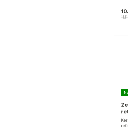
10
11.1
Na
Ze
re
Ker
reť