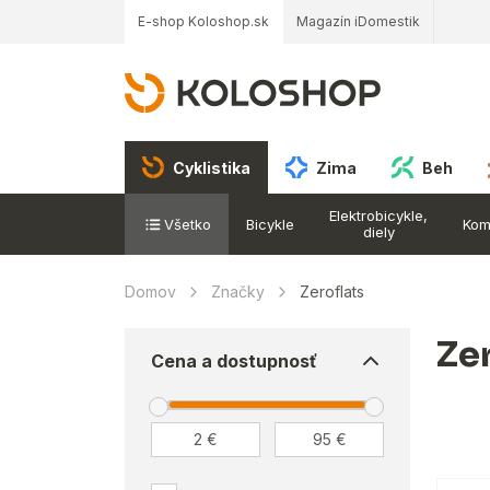
E-shop Koloshop.sk
Magazín iDomestik
Cyklistika
Zima
Beh
Elektrobicykle,
Všetko
Bicykle
Kom
diely
Domov
Značky
Zeroflats
Ze
Cena a dostupnosť