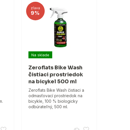
zľava
9%
Na sklade
Zeroflats Bike Wash
čistiaci prostriedok
na bicykel 500 ml
Zeroflats Bike Wash čistiaci a
odmasťovací prostriedok na
m.
bicykle, 100 % biologicky
odbúrateľný, 500 ml.