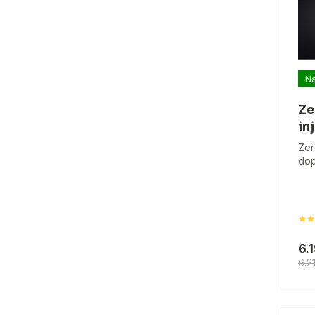
Na
Ze
in
Zer
dop
6.
6.2