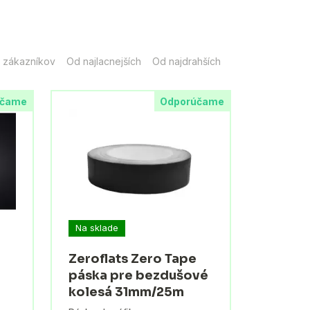
 zákazníkov
Od najlacnejších
Od najdrahších
účame
Odporúčame
Na sklade
Zeroflats Zero Tape
páska pre bezdušové
kolesá 31mm/25m