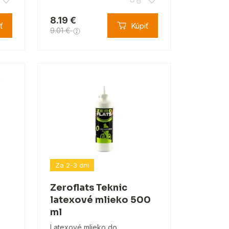
8.19 €
ť
Kúpiť
9.01 €
Za 2-3 dni
Zeroflats Teknic
latexové mlieko 500
ml
Latexové mlieko do