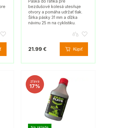
Páska do ráfika pre
pre
bezdušové kolesá utesňuje
otvory a pomáha udržať tlak.
Šírka pásky 31 mm a dĺžka
návinu 25 m na cyklistiku.
21.99 €
ť
Kúpiť
zľava
17%
Na sklade