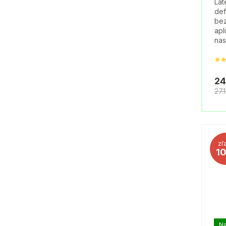
Lat
def
bez
apl
nas
24
27.
zľ
1
Na