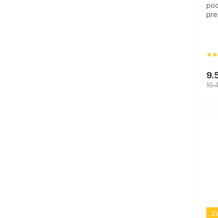
pod
pre
9.
10.
Za