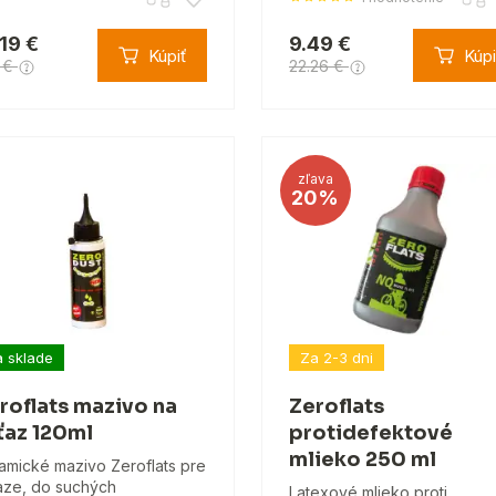
.19 €
9.49 €
Kúpiť
Kúpi
1 €
22.26 €
zľava
20%
 sklade
Za 2-3 dni
roflats mazivo na
Zeroflats
ťaz 120ml
protidefektové
mlieko 250 ml
amické mazivo Zeroflats pre
aze, do suchých
Latexové mlieko proti