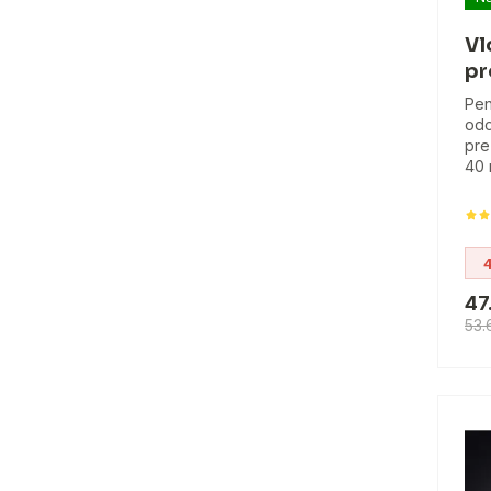
Vl
pr
Pen
odo
pre
40 
47
53.