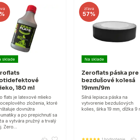
ava
zľava
%
57%
 sklade
Na sklade
roflats
Zeroflats páska pre
otidefektové
bezdušové kolesá
ieko, 180 ml
19mm/9m
o flats je latexové mlieko
Silná lepiaca páska na
oceplového zloženia, ktoré
vytvorenie bezdušových
inštaluje dovnútra
kolies, šírka 19 mm, dĺžka 9 
umatiky a po prepichnutí sa
ža a vytvára pružný a trvalý
j. Zero…
1 hodnotenie