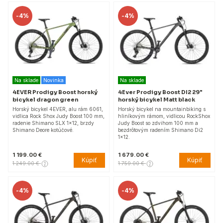
-
4%
-
4%
Na sklade
Novinka
Na sklade
4EVER Prodigy Boost horský
4Ever Prodigy Boost DI2 29"
bicykel dragon green
horský bicykel Matt black
Horský bicykel 4EVER, alu rám 6061,
Horský bicykel na mountainbiking s
vidlica Rock Shox Judy Boost 100 mm,
hliníkovým rámom, vidlicou RockShox
radenie Shimano SLX 1x12, brzdy
Judy Boost so zdvihom 100 mm a
Shimano Deore kotúčové.
bezdrôtovým radením Shimano Di2
1x12.
1 199.00 €
1 679.00 €
Kúpiť
Kúpiť
1 249.00 €
1 759.00 €
-
4%
-
4%