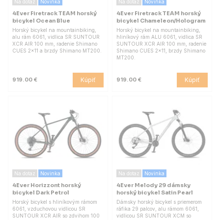
Na dotaz
Novinka
Na dotaz
Novinka
4Ever Firetrack TEAM horský
4Ever Firetrack TEAM horský
bicykel Ocean Blue
bicykel Chameleon/Hologram
Horský bicykel na mountainbiking,
Horský bicykel na mountainbiking,
alu rám 6061, vidlica SR SUNTOUR
hliníkový rám ALU 6061, vidlica SR
XCR AIR 100 mm, radenie Shimano
SUNTOUR XCR AIR 100 mm, radenie
CUES 2x11 a brzdy Shimano MT200.
Shimano CUES 2x11, brzdy Shimano
MT200.
Kúpiť
Kúpiť
919.00 €
919.00 €
Na dotaz
Novinka
Na dotaz
Novinka
4Ever Horizzont horský
4Ever Melody 29 dámsky
bicykel Dark Petrol
horský bicykel Satin Pearl
Horský bicykel s hliníkovým rámom
Dámsky horský bicykel s priemerom
6061, vzduchovou vidlicou SR
ráfika 29 palcov, alu rámom 6061,
SUNTOUR XCR AIR so zdvihom 100
vidlicou SR SUNTOUR XCM so