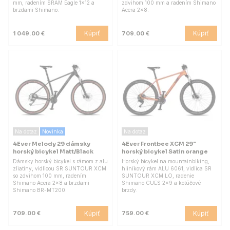
mm, radením SRAM Eagle 1x12 a
zdvihom 100 mm a radením Shimano
brzdami Shimano.
Acera 2x8.
Kúpiť
Kúpiť
1 049.00 €
709.00 €
Na dotaz
Novinka
Na dotaz
4Ever Melody 29 dámsky
4Ever Frontbee XCM 29"
horský bicykel Matt/Black
horský bicykel Satin orange
Dámsky horský bicykel s rámom z alu
Horský bicykel na mountainbiking,
zliatiny, vidlicou SR SUNTOUR XCM
hliníkový rám ALU 6061, vidlica SR
so zdvihom 100 mm, radením
SUNTOUR XCM LO, radenie
Shimano Acera 2x8 a brzdami
Shimano CUES 2x9 a kotúčové
Shimano BR-MT200.
brzdy.
Kúpiť
Kúpiť
709.00 €
759.00 €