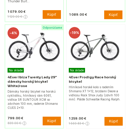
Thunder Burt…
1 079.00 €
Kúpiť
Kúpiť
1 089.00 €
1 129.00 €
Odporúčame
-
19%
-
4%
Na sklade
Na sklade
4Ever Ibiza Twenty Lady 29"
4Ever Prodigy Race horský
dámsky horský bicykel
bicykel
White/rose
Hliníkové horské kolo s radením
Shimano XT 1×12, brzdami Deore a
Dámsky horský bicykel na horskú
vidlicou Rock Shox Judy (zdvih 100
cyklistiku, hliníkový rám 6061,
mm). Plášte Schwalbe Racing Ralph.
vidlica SR SUNTOUR XCM so
zdvihom 100 mm, radenie Shimano
CUES 2x10.
799.00 €
1 259.00 €
Kúpiť
Kúpiť
839.00 €
1 569.83 €