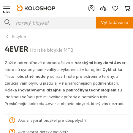
Menu
Vyhľadávanie
Bicykle
4EVER
Horské bicykle MTB
Zažite adrenalínové dobrodružstvo s
horskými bicyklami 4ever
,
ktoré sú synonymom kvality a výkonnosti v kategórii
Cyklistika
.
Tieto
robustné modely
sú navrhnuté pre extrémne terény, a
zaručia vám plynulú jazdu aj v najnáročnejších podmienkach.
Vďaka
inovatívnemu dizajnu
a
pokročilým technológiám
sú
ideálnou voľbou pre milovníkov prírody a horských trás.
Preskúmajte kolekciu 4ever a objavte bicykel, ktorý vás nezradí.
Ako si vybrať bicykel pre dospelých?
Ako vybrať detský bicykel?