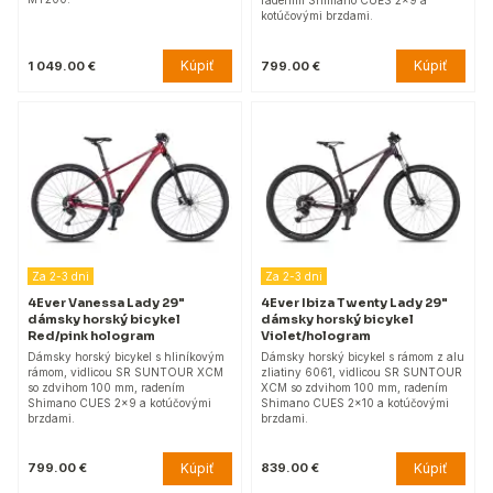
radením Shimano CUES 2x9 a
kotúčovými brzdami.
Kúpiť
Kúpiť
1 049.00 €
799.00 €
Za 2-3 dni
Za 2-3 dni
4Ever Vanessa Lady 29"
4Ever Ibiza Twenty Lady 29"
dámsky horský bicykel
dámsky horský bicykel
Red/pink hologram
Violet/hologram
Dámsky horský bicykel s hliníkovým
Dámsky horský bicykel s rámom z alu
rámom, vidlicou SR SUNTOUR XCM
zliatiny 6061, vidlicou SR SUNTOUR
so zdvihom 100 mm, radením
XCM so zdvihom 100 mm, radením
Shimano CUES 2x9 a kotúčovými
Shimano CUES 2x10 a kotúčovými
brzdami.
brzdami.
Kúpiť
Kúpiť
799.00 €
839.00 €