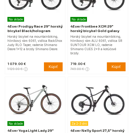
Na sklade
Na sklade
4Ever Prodigy Race 29" horský
4Ever Frontbee XCM 29"
bicykel Black/hologram
horský bicykel Gold galaxy
Horský bicykel na mountainbiking,
Horský bicykel na mountainbiking,
hliníkový rám 6061, vidlica RockShox
hliníkový rám ALU 6061, vidlica SR
Judy RLO Taper, radenie Shimano
SUNTOUR XCM LO, radenie
Deore 1x12 a brzdy Shimano Deore.
Shimano CUES 2x9 a kotúčové
brzdy.
1 079.00 €
719.00 €
Kúpiť
Kúpiť
1 129.00 €
749.00 €
Na sklade
Za 2-3 dni
4Ever Yoga Light Lady 29"
4Ever Nelly Sport 27,5" horský