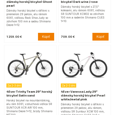
dámsky horský bicykel Ghost
bicykel Dark wine / rose
pearl
Dámsky horský bicykel s 27,5"
kolesami, alu rámom 6061, vidlicou
Dámsky horský bicykel s ráfikmi s
SR SUNTOUR XCM32 so zdvihom
priemerom 29 palcov, alu rámom
100 mm a radením Shimano CUES
6061, vidlicou Rock Shox Judy so
1x10.
zdvihom 100 mm a sadou Shimano
Deore 1x12.
Kúpiť
Kúpiť
1 259.00 €
709.00 €
Za 2-3 dni
Za 2-3 dni
4Ever Trinity Team 29" horský
4Ever Vanessa Lady 29"
bicykel Satin sand
dámsky horský bicykel Pearl
white/metal pink
Horský bicykel na mountainbiking,
alu rám 6061, vzduchová vidlica SR
Dámsky horský bicykel s ráfikmi s
SUNTOUR XCR AIR 100 mm,
priemerom 29 palcov, alu rámom,
Shimano Deore 1x12, brzdy Shimano
vidlicou SR Suntour XCM 100 mm,
MT200.