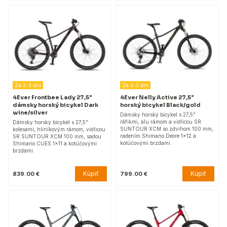
Za 2-3 dni
Za 2-3 dni
4Ever Frontbee Lady 27,5"
4Ever Nelly Active 27,5"
dámsky horský bicykel Dark
horský bicykel Black/gold
wine/silver
Dámsky horský bicykel s 27,5"
ráfikmi, alu rámom a vidlicou SR
Dámsky horský bicykel s 27,5"
SUNTOUR XCM so zdvihom 100 mm,
kolesami, hliníkovým rámom, vidlicou
radením Shimano Deore 1x12 a
SR SUNTOUR XCM 100 mm, sadou
kotúčovými brzdami.
Shimano CUES 1x11 a kotúčovými
brzdami.
Kúpiť
Kúpiť
839.00 €
799.00 €