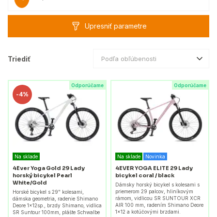
Upresniť parametre
Triediť
Podľa obľúbenosti
Odporúčame
Odporúčame
-
4%
Na sklade
Na sklade
Novinka
4Ever Yoga Gold 29 Lady
4EVER YOGA ELITE 29 Lady
horský bicykel Pearl
bicykel coral / black
White/Gold
Dámsky horský bicykel s kolesami s
priemerom 29 palcov, hliníkovým
Horské bicykel s 29" kolesami,
rámom, vidlicou SR SUNTOUR XCR
dámska geometria, radenie Shimano
AIR 100 mm, radením Shimano Deore
Deore 1x12sp., brzdy Shimano, vidlica
1x12 a kotúčovými brzdami.
SR Suntour 100mm, plášte Schwalbe