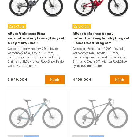
Za 2-3 dni
Za 2-3 dni
4Ever Volcanno Etna
4Ever Volcanno Vesuv
celoodpružený horský bicykel
celoodpružený horský bicykel
Grey Matt/Black
Flame Red/Hologram
Celoodpružený horský 29" bicykel,
Celoodpružené horské 29" bicykel,
karbónový rám, zdvih 160 mm,
karbónový rám, zdvih 160 mm,
moderná geometria, radenie a brzdy
moderná geometria, radenie a brzdy
Shimano SLX, vidlica RockShox Psylo
Shimano Deore XT, vidlica RockShox
Gold 160 mm, tlmič…
Lyrik 160 mm, tlmič…
Kúpiť
Kúpiť
3 949.00 €
4 199.00 €