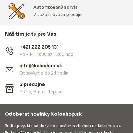
Autorizovaný servis
V zázemí dvoch predajní
Náš tím je tu pre Vás
+421 222 205 131
Po - Pi: 10:00 až 16:00 hod.
info@koloshop.sk
Odpovieme do 24 hodín
3 predajne
Praha
,
Brno
a
Teplice
Odoberať novinky Koloshop.sk
Buďte prvý, kto sa dozvie o akciách a zľavách na Koloshop.sk.
Budeme Vám posielať len jeden e-mail týždenne, nikdy viac.