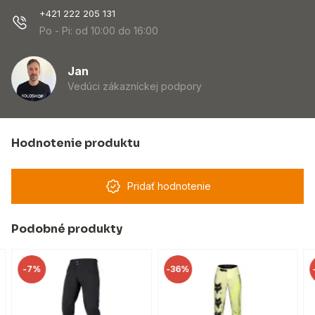
+421 222 205 131
Po - Pi: od 10:00 do 16:00
Jan
Vedúci zákazníckej podpory
Hodnotenie produktu
Pridať hodnotenie
Podobné produkty
-
7%
-
36%