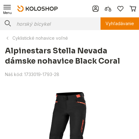
Menu
Vyhľadávanie
Cyklistické nohavice voľné
Alpinestars Stella Nevada
dámske nohavice Black Coral
Náš kód:
1733019-1793-28