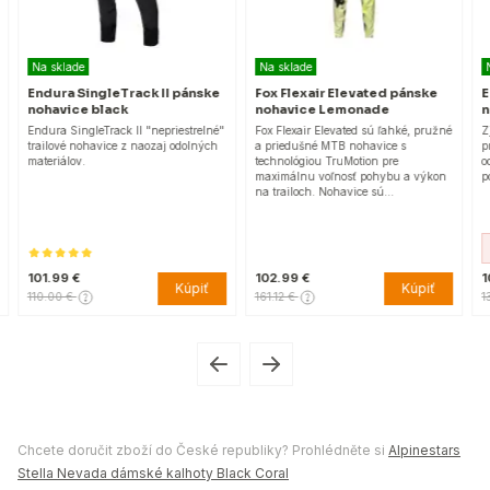
Na sklade
Na sklade
Endura SingleTrack II pánske
Fox Flexair Elevated pánske
E
nohavice black
nohavice Lemonade
n
Endura SingleTrack II "nepriestrelné"
Fox Flexair Elevated sú ľahké, pružné
Z
trailové nohavice z naozaj odolných
a priedušné MTB nohavice s
p
materiálov.
technológiou TruMotion pre
o
maximálnu voľnosť pohybu a výkon
p
na trailoch. Nohavice sú…
101.99 €
102.99 €
1
Kúpiť
Kúpiť
110.00 €
161.12 €
1
Chcete doručit zboží do České republiky? Prohlédněte si
Alpinestars
Stella Nevada dámské kalhoty Black Coral