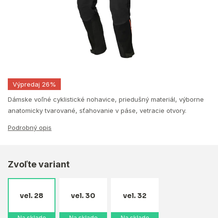
Výpredaj 26%
Dámske voľné cyklistické nohavice, priedušný materiál, výborne
anatomicky tvarované, sťahovanie v páse, vetracie otvory.
Podrobný opis
Zvoľte variant
vel. 28
vel. 30
vel. 32
Na sklade
Na sklade
Na sklade