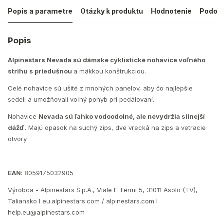
Popis a parametre
Otázky k produktu
Hodnotenie
Podo
Popis
Alpinestars Nevada sú dámske cyklistické nohavice voľného
strihu s priedušnou
a mäkkou konštrukciou.
Celé nohavice sú ušité z mnohých panelov, aby čo najlepšie
sedeli a umožňovali voľný pohyb pri pedálovaní.
Nohavice
Nevada sú ľahko vodoodolné, ale nevydržia silnejší
dážď.
Majú opasok na suchý zips, dve vrecká na zips a vetracie
otvory.
EAN
: 8059175032905
Výrobca - Alpinestars S.p.A., Viale E. Fermi 5, 31011 Asolo (TV),
Taliansko I eu.alpinestars.com / alpinestars.com I
help.eu@alpinestars.com