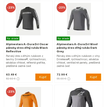
-
23%
-
23%
Na sklade
Na sklade
Alpinestars A-Dura Dri Oscar
Alpinestars A-Dura Dri Wool
pánsky dres dlhý rukáv Black
pánsky dres dlhý rukáv Dark
Reflective
Grey
Panský dres s dlhým rukávom z
Pánsky dres s dlhým rukávom z vlny
bavlny Drirelease®, rýchloschnúci,
Drirelease®, rýchloschnúci, odvádza
odvádza vlhkosť, reflexná grafika,
vlhkosť, ventilačné panely, predĺžená
predĺžená zadná časť.
zadná časť.
63.49 €
72.99 €
Kúpiť
Kúpiť
82.60 €
95.00 €
-
23%