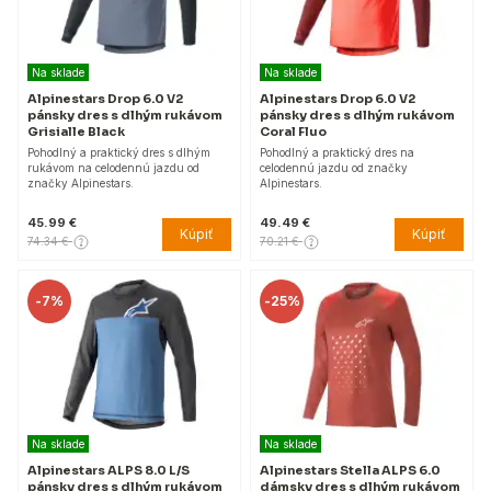
Na sklade
Na sklade
Alpinestars Drop 6.0 V2
Alpinestars Drop 6.0 V2
pánsky dres s dlhým rukávom
pánsky dres s dlhým rukávom
Grisialle Black
Coral Fluo
Pohodlný a praktický dres s dlhým
Pohodlný a praktický dres na
rukávom na celodennú jazdu od
celodennú jazdu od značky
značky Alpinestars.
Alpinestars.
45.99 €
49.49 €
Kúpiť
Kúpiť
74.34 €
70.21 €
-
7%
-
25%
Na sklade
Na sklade
Alpinestars ALPS 8.0 L/S
Alpinestars Stella ALPS 6.0
pánsky dres s dlhým rukávom
dámsky dres s dlhým rukávom