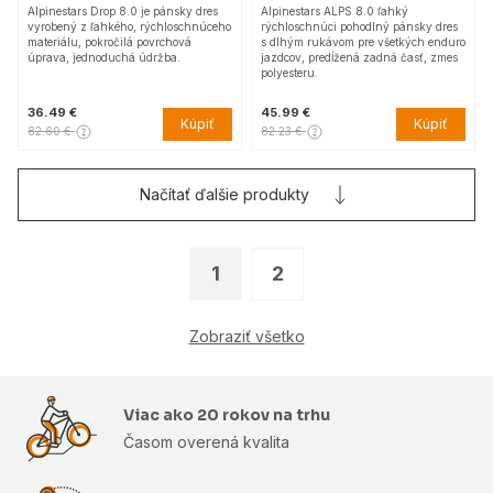
Alpinestars Drop 8.0 je pánsky dres
Alpinestars ALPS 8.0 ľahký
vyrobený z ľahkého, rýchloschnúceho
rýchloschnúci pohodlný pánsky dres
materiálu, pokročilá povrchová
s dlhým rukávom pre všetkých enduro
úprava, jednoduchá údržba.
jazdcov, predĺžená zadná časť, zmes
polyesteru.
36.49 €
45.99 €
Kúpiť
Kúpiť
82.60 €
82.23 €
Načítať ďalšie produkty
1
2
Zobraziť všetko
Viac ako 20 rokov na trhu
Časom overená kvalita