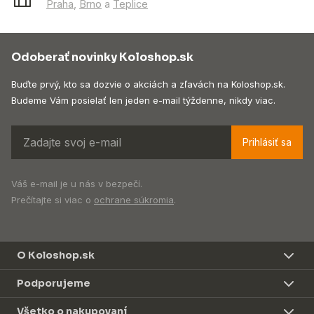
Praha
,
Brno
a
Teplice
Odoberať novinky Koloshop.sk
Buďte prvý, kto sa dozvie o akciách a zľavách na Koloshop.sk.
Budeme Vám posielať len jeden e-mail týždenne, nikdy viac.
Prihlásiť sa
Váš e-mail je u nás v bezpečí.
Prečítajte si viac o
ochrane súkromia
.
O Koloshop.sk
Podporujeme
Všetko o nakupovaní