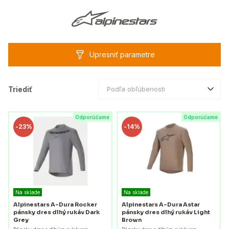
Upresniť parametre
Triediť
Podľa obľúbenosti
Odporúčame
Odporúčame
-
23%
-
14%
Na sklade
Na sklade
Alpinestars A-Dura Rocker
Alpinestars A-Dura Astar
pánsky dres dlhý rukáv Dark
pánsky dres dlhý rukáv Light
Grey
Brown