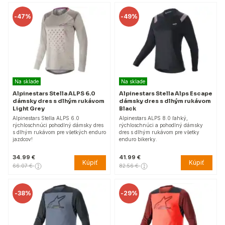
-
47%
-
49%
Na sklade
Na sklade
Alpinestars Stella ALPS 6.0
Alpinestars Stella Alps Escape
dámsky dres s dlhým rukávom
dámsky dres s dlhým rukávom
Light Grey
Black
Alpinestars Stella ALPS 6.0
Alpinestars ALPS 8.0 ľahký,
rýchloschnúci pohodlný dámsky dres
rýchloschnúci a pohodlný dámsky
s dlhým rukávom pre všetkých enduro
dres s dlhým rukávom pre všetky
jazdcov!
enduro bikerky.
34.99 €
41.99 €
Kúpiť
Kúpiť
66.07 €
82.56 €
-
38%
-
29%