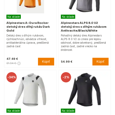
Na sklade
Na sklade
Alpinestars A-Dura Rocker
Alpinestars ALPS 8.0 V2
detský dres dlhý rukáv Dark
detský dres s dlhým rukávom
Gold
Anthracite/Black/White
Detský dres s dlhým rukávom,
Pohodlný detský dres Alpinestars
rýchloschnúci, odvádza vlhkosť,
ALPS 8.0 V2 zo zmesi pre lepšiu
antibakteriálna úprava, predĺžená
odolnosť, dobre odvetraný, predĺžená
zadná časť.
zadná časť, zadné vrecko na
drobnosti.
47.49 €
Kúpiť
Kúpiť
54.99 €
61.94 €
-
34%
-
2%
Na sklade
Na sklade