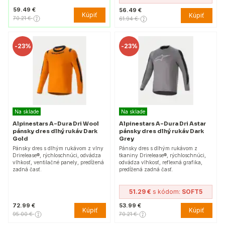
59.49 €
56.49 €
Kúpiť
Kúpiť
70.21 €
61.94 €
-
23%
-
23%
Na sklade
Na sklade
Alpinestars A-Dura Dri Wool
Alpinestars A-Dura Dri Astar
pánsky dres dlhý rukáv Dark
pánsky dres dlhý rukáv Dark
Gold
Grey
Pánsky dres s dlhým rukávom z vlny
Pánsky dres s dlhým rukávom z
Drirelease®, rýchloschnúci, odvádza
tkaniny Drirelease®, rýchloschnúci,
vlhkosť, ventilačné panely, predĺžená
odvádza vlhkosť, reflexná grafika,
zadná časť.
predĺžená zadná časť.
51.29 €
s kódom:
SOFT5
72.99 €
53.99 €
Kúpiť
Kúpiť
95.00 €
70.21 €