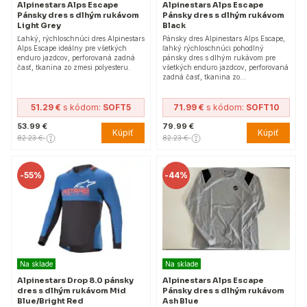
Alpinestars Alps Escape
Alpinestars Alps Escape
Pánsky dres s dlhým rukávom
Pánsky dres s dlhým rukávom
Light Grey
Black
Ľahký, rýchloschnúci dres Alpinestars
Pánsky dres Alpinestars Alps Escape,
Alps Escape ideálny pre všetkých
ľahký rýchloschnúci pohodlný
enduro jazdcov, perforovaná zadná
pánsky dres s dlhým rukávom pre
časť, tkanina zo zmesi polyesteru.
všetkých enduro jazdcov, perforovaná
zadná časť, tkanina zo…
51.29 €
s kódom:
SOFT5
71.99 €
s kódom:
SOFT10
53.99 €
79.99 €
Kúpiť
Kúpiť
82.23 €
82.23 €
-
55%
-
44%
Na sklade
Na sklade
Alpinestars Drop 8.0 pánsky
Alpinestars Alps Escape
dres s dlhým rukávom Mid
Pánsky dres s dlhým rukávom
Blue/Bright Red
Ash Blue