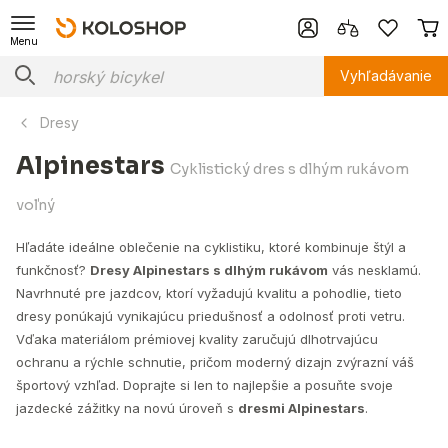
Menu
Vyhľadávanie
Dresy
Alpinestars
Cyklistický dres s dlhým rukávom
voľný
Hľadáte ideálne oblečenie na cyklistiku, ktoré kombinuje štýl a
funkčnosť?
Dresy Alpinestars s dlhým rukávom
vás nesklamú.
Navrhnuté pre jazdcov, ktorí vyžadujú kvalitu a pohodlie, tieto
dresy ponúkajú vynikajúcu priedušnosť a odolnosť proti vetru.
Vďaka materiálom prémiovej kvality zaručujú dlhotrvajúcu
ochranu a rýchle schnutie, pričom moderný dizajn zvýrazní váš
športový vzhľad. Doprajte si len to najlepšie a posuňte svoje
jazdecké zážitky na novú úroveň s
dresmi Alpinestars
.