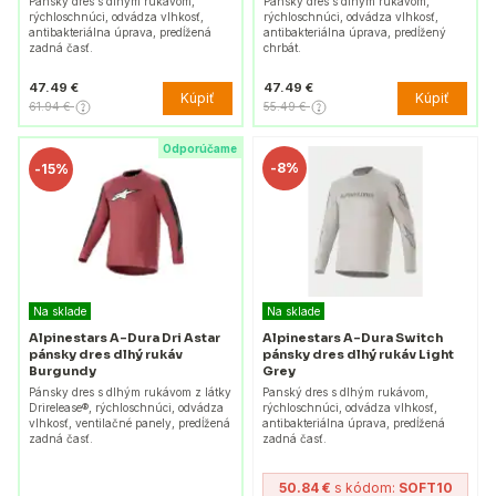
Pánsky dres s dlhým rukávom,
Pánsky dres s dlhým rukávom,
rýchloschnúci, odvádza vlhkosť,
rýchloschnúci, odvádza vlhkosť,
antibakteriálna úprava, predĺžená
antibakteriálna úprava, predĺžený
zadná časť.
chrbát.
47.49 €
47.49 €
Kúpiť
Kúpiť
61.94 €
55.49 €
Odporúčame
-
8%
-
15%
Na sklade
Na sklade
Alpinestars A-Dura Dri Astar
Alpinestars A-Dura Switch
pánsky dres dlhý rukáv
pánsky dres dlhý rukáv Light
Burgundy
Grey
Pánsky dres s dlhým rukávom z látky
Panský dres s dlhým rukávom,
Drirelease®, rýchloschnúci, odvádza
rýchloschnúci, odvádza vlhkosť,
vlhkosť, ventilačné panely, predĺžená
antibakteriálna úprava, predĺžená
zadná časť.
zadná časť.
50.84 €
s kódom:
SOFT10