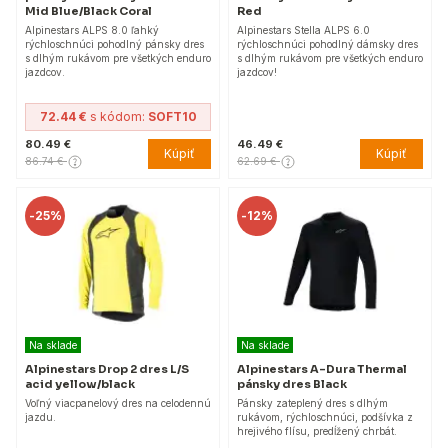
Mid Blue/Black Coral
Red
Alpinestars ALPS 8.0 ľahký
Alpinestars Stella ALPS 6.0
rýchloschnúci pohodlný pánsky dres
rýchloschnúci pohodlný dámsky dres
s dlhým rukávom pre všetkých enduro
s dlhým rukávom pre všetkých enduro
jazdcov.
jazdcov!
72.44 €
s kódom:
SOFT10
80.49 €
46.49 €
Kúpiť
Kúpiť
86.74 €
62.69 €
-
25%
-
12%
Na sklade
Na sklade
Alpinestars Drop 2 dres L/S
Alpinestars A-Dura Thermal
acid yellow/black
pánsky dres Black
Voľný viacpanelový dres na celodennú
Pánsky zateplený dres s dlhým
jazdu.
rukávom, rýchloschnúci, podšívka z
hrejivého flísu, predĺžený chrbát.