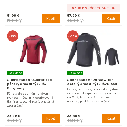
52.19 €
s kódom:
SOFT10
51.99 €
57.99 €
Kúpiť
Kúpiť
70.21 €
66.07 €
-
15%
-
22%
Na sklade
Na sklade
Alpinestars A-Supra Race
Alpinestars A-Dura Switch
pánsky dres dlhý rukáv
detský dres dlhý rukáv Black
Burgundy
Ľahký, technický, dobre vetraný dres
s civilným dizajnom vhodný najmä
Pánsky dres s dlhým rukávom,
na MTB, Enduro a XC, rýchloschnúci
rýchloschnúca, mikroperforovaná
materiál, predĺžená zadná časť.
tkanina, odvod vlhkosti, predĺžená
zadná časť.
83.99 €
38.49 €
Kúpiť
Kúpiť
99.13 €
49.55 €