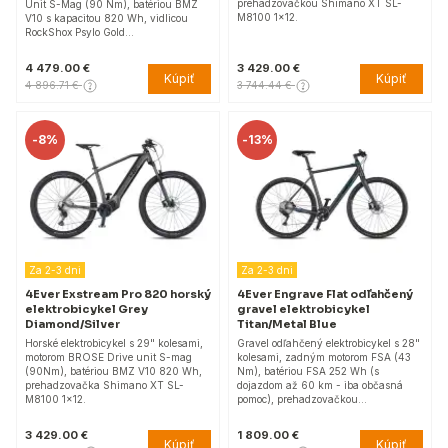
prehadzovačkou Shimano XT SL-
Unit S-Mag (90 Nm), batériou BMZ
M8100 1x12.
V10 s kapacitou 820 Wh, vidlicou
RockShox Psylo Gold…
4 479.00 €
3 429.00 €
Kúpiť
Kúpiť
4 896.71 €
3 744.44 €
-
8%
-
13%
Za 2-3 dni
Za 2-3 dni
4Ever Exstream Pro 820 horský
4Ever Engrave Flat odľahčený
elektrobicykel Grey
gravel elektrobicykel
Diamond/Silver
Titan/Metal Blue
Horské elektrobicykel s 29" kolesami,
Gravel odľahčený elektrobicykel s 28"
motorom BROSE Drive unit S-mag
kolesami, zadným motorom FSA (43
(90Nm), batériou BMZ V10 820 Wh,
Nm), batériou FSA 252 Wh (s
prehadzovačka Shimano XT SL-
dojazdom až 60 km - iba občasná
M8100 1x12.
pomoc), prehadzovačkou…
3 429.00 €
1 809.00 €
Kúpiť
Kúpiť