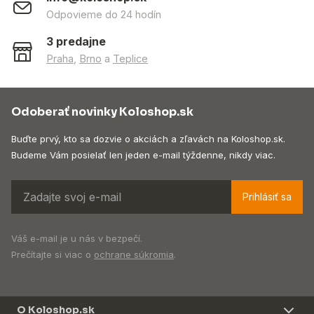
Odpovieme do 24 hodín
3 predajne
Praha
,
Brno
a
Teplice
Odoberať novinky Koloshop.sk
Buďte prvý, kto sa dozvie o akciách a zľavách na Koloshop.sk.
Budeme Vám posielať len jeden e-mail týždenne, nikdy viac.
Prihlásiť sa
Váš e-mail je u nás v bezpečí.
Prečítajte si viac o
ochrane súkromia
.
O Koloshop.sk