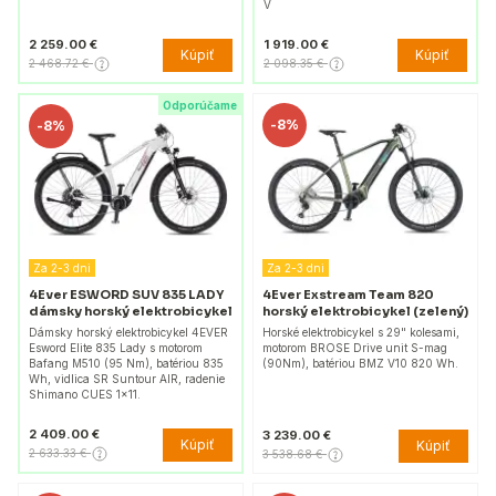
V
2 259.00 €
1 919.00 €
Kúpiť
Kúpiť
2 468.72 €
2 098.35 €
Odporúčame
-
8%
-
8%
Za 2-3 dni
Za 2-3 dni
4Ever ESWORD SUV 835 LADY
4Ever Exstream Team 820
dámsky horský elektrobicykel
horský elektrobicykel (zelený)
Dámsky horský elektrobicykel 4EVER
Horské elektrobicykel s 29" kolesami,
Esword Elite 835 Lady s motorom
motorom BROSE Drive unit S-mag
Bafang M510 (95 Nm), batériou 835
(90Nm), batériou BMZ V10 820 Wh.
Wh, vidlica SR Suntour AIR, radenie
Shimano CUES 1×11.
2 409.00 €
3 239.00 €
Kúpiť
Kúpiť
2 633.33 €
3 538.68 €