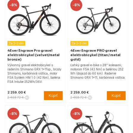
-
8%
-
8%
Za 2-3 dni
Za 2-3 dni
4Ever Engrave Pro gravel
4Ever Engrave PRO gravel
elektrobicykel (velvet/metal
elektrobicykel (titan / metal
bronze)
gold)
Výkonný gravel elektrobicykel s
Ľahký gravel e-bike s 28" kolesami,
radením Shimano GRX 1x11sp., brzdy
motorom FSA (43 Nm) a batériou 252
Shimano, karbónová vidlica, motor
Wh (dojazd do 60 km). Radenie
FSA System HM 1.0 (42 Nm), batéria
Shimano GRX 1×11, karbónová vidlica.
FSA Intube 252Wh/36V.
2 259.00 €
2 259.00 €
Kúpiť
Kúpiť
2 468.72 €
2 468.72 €
-
8%
-
8%