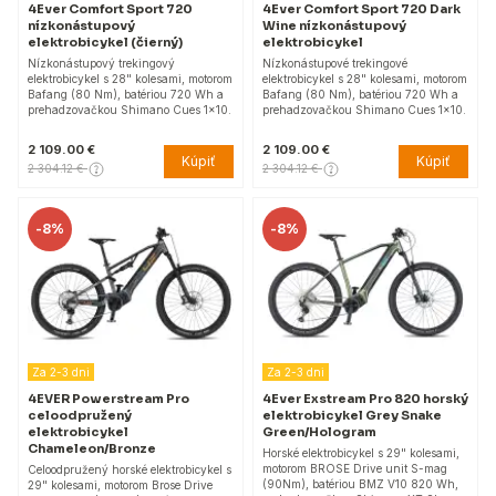
4Ever Comfort Sport 720
4Ever Comfort Sport 720 Dark
nízkonástupový
Wine nízkonástupový
elektrobicykel (čierný)
elektrobicykel
Nízkonástupový trekingový
Nízkonástupové trekingové
elektrobicykel s 28" kolesami, motorom
elektrobicykel s 28" kolesami, motorom
Bafang (80 Nm), batériou 720 Wh a
Bafang (80 Nm), batériou 720 Wh a
prehadzovačkou Shimano Cues 1x10.
prehadzovačkou Shimano Cues 1x10.
2 109.00 €
2 109.00 €
Kúpiť
Kúpiť
2 304.12 €
2 304.12 €
-
8%
-
8%
Za 2-3 dni
Za 2-3 dni
4EVER Powerstream Pro
4Ever Exstream Pro 820 horský
celoodpružený
elektrobicykel Grey Snake
elektrobicykel
Green/Hologram
Chameleon/Bronze
Horské elektrobicykel s 29" kolesami,
motorom BROSE Drive unit S-mag
Celoodpružený horské elektrobicykel s
(90Nm), batériou BMZ V10 820 Wh,
29" kolesami, motorom Brose Drive