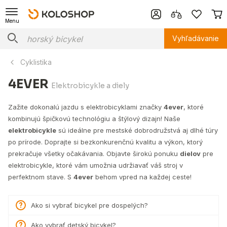
Menu
Vyhľadávanie
Cyklistika
4EVER
Elektrobicykle a diely
Zažite dokonalú jazdu s elektrobicyklami značky
4ever
, ktoré
kombinujú špičkovú technológiu a štýlový dizajn! Naše
elektrobicykle
sú ideálne pre mestské dobrodružstvá aj dlhé túry
po prírode. Doprajte si bezkonkurenčnú kvalitu a výkon, ktorý
prekračuje všetky očakávania. Objavte širokú ponuku
dielov
pre
elektrobicykle, ktoré vám umožnia udržiavať váš stroj v
perfektnom stave. S
4ever
behom vpred na každej ceste!
Ako si vybrať bicykel pre dospelých?
Ako vybrať detský bicykel?