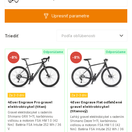
Upresniť parametre
Triediť
Podľa obľúbenosti
Odporúčame
Odporúčame
-
8%
-
8%
Za 2-3 dni
Za 2-3 dni
4Ever Engrave Pro gravel
4Ever Engrave Flat odľahčené
elektrobicykel (titan)
gravel elektrobicykel
(titanový)
Gravel elektrobicykel s radením
Shimano GRX 1×11, karbónovou
Ľahký gravel elektrobicykel s radením
vidlicou a motorom FSA HM 1.0 (42
Shimano Deore 1×11, karbónovou
Nm). Batéria FSA Intube 252 Wh / 36
vidlicou a motorom FSA HM 1.0 (42
V.
Nm). Batéria FSA Intube 252 Wh / 36