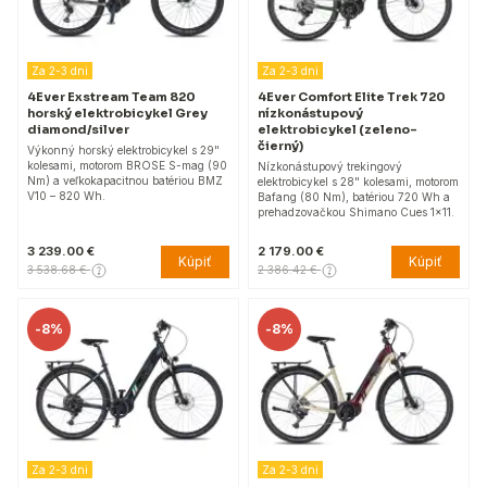
Za 2-3 dni
Za 2-3 dni
4Ever Exstream Team 820
4Ever Comfort Elite Trek 720
horský elektrobicykel Grey
nízkonástupový
diamond/silver
elektrobicykel (zeleno-
čierný)
Výkonný horský elektrobicykel s 29"
kolesami, motorom BROSE S-mag (90
Nízkonástupový trekingový
Nm) a veľkokapacitnou batériou BMZ
elektrobicykel s 28" kolesami, motorom
V10 – 820 Wh.
Bafang (80 Nm), batériou 720 Wh a
prehadzovačkou Shimano Cues 1x11.
3 239.00 €
2 179.00 €
Kúpiť
Kúpiť
3 538.68 €
2 386.42 €
-
8%
-
8%
Za 2-3 dni
Za 2-3 dni