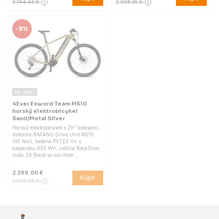
3 744.44 €
2 098.35 €
-
8%
Na dotaz
4Ever Esword Team M510
horský elektrobicykel
Sand/Metal Silver
Horský elektrobicykel s 29" kolesami,
motorom BAFANG Drive Unit M510
(95 Nm), batéria PYTES I1+ s
kapacitou 630 Wh, vidlica RockShox
Judy 29 Boost so zdvihom…
2 299.00 €
Kúpiť
2 509.88 €