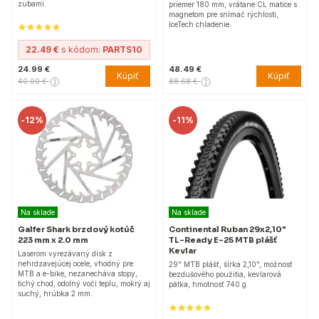
zubami.
priemer 180 mm, vrátane CL matice s
magnetom pre snímač rýchlosti,
IceTech chladenie.
22.49 €
s kódom:
PARTS10
24.99 €
48.49 €
Kúpiť
Kúpiť
40.00 €
88.68 €
-
12%
-
11%
Na sklade
Na sklade
Galfer Shark brzdový kotúč
Continental Ruban 29x2,10"
223 mm x 2.0 mm
TL-Ready E-25 MTB plášť
Kevlar
Laserom vyrezávaný disk z
nehrdzavejúcej ocele, vhodný pre
29" MTB plášť, šírka 2,10", možnosť
MTB a e-bike, nezanecháva stopy,
bezdušového použitia, kevlarová
tichý chod, odolný voči teplu, mokrý aj
pätka, hmotnosť 740 g.
suchý, hrúbka 2 mm.