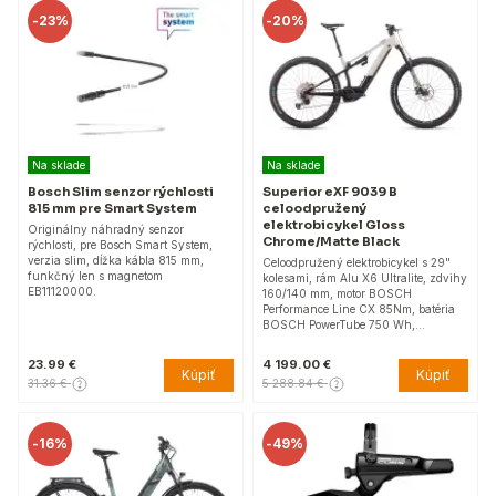
-
23%
-
20%
Na sklade
Na sklade
Bosch Slim senzor rýchlosti
Superior eXF 9039 B
815 mm pre Smart System
celoodpružený
elektrobicykel Gloss
Originálny náhradný senzor
Chrome/Matte Black
rýchlosti, pre Bosch Smart System,
verzia slim, dĺžka kábla 815 mm,
Celoodpružený elektrobicykel s 29"
funkčný len s magnetom
kolesami, rám Alu X6 Ultralite, zdvihy
EB11120000.
160/140 mm, motor BOSCH
Performance Line CX 85Nm, batéria
BOSCH PowerTube 750 Wh,…
23.99 €
4 199.00 €
Kúpiť
Kúpiť
31.36 €
5 288.84 €
-
16%
-
49%