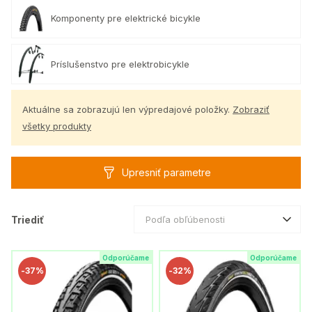
Komponenty pre elektrické bicykle
Príslušenstvo pre elektrobicykle
Aktuálne sa zobrazujú len výpredajové položky.
Zobraziť
všetky produkty
Upresniť parametre
Triediť
Podľa obľúbenosti
Odporúčame
Odporúčame
-
37%
-
32%