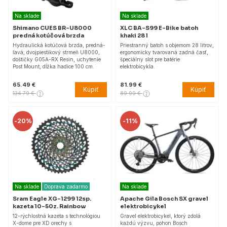
Na sklade
Na sklade
Shimano CUES BR-U8000
XLC BA-S99 E-Bike batoh
predná kotúčová brzda
khaki 28 l
Hydraulická kotúčová brzda, predná-
Priestranný batoh s objemom 28 litrov,
ľavá, dvojpiestikový strmeň U8000,
ergonomicky tvarovaná zadná časť,
doštičky G05A-RX Resin, uchytenie
špeciálny slot pre batérie
Post Mount, dĺžka hadice 100 cm.
elektrobicykla.
65.49 €
81.99 €
Kúpiť
Kúpiť
134.79 €
89.99 €
-
20%
-
11%
Na sklade
Doprava zadarmo
Na sklade
Sram Eagle XG-1299 12sp.
Apache Gila Bosch SX gravel
kazeta 10-50z. Rainbow
elektrobicykel
12-rýchlostná kazeta s technológiou
Gravel elektrobicykel, ktorý zdolá
X-dome pre XD orechy s
každú výzvu, pohon Bosch