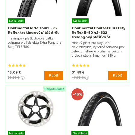
Na sklade
Na sklade
Continental Ride Tour E-25
Continental Contact Plus City
Reflex trekingový plášť drôt
Reflex E-50 42-622
trekingový plášť drôt
Trekingový plášť, drôtová pätka,
ochrana proti defektu Extra Puncture
Hladký plášť pre bicykle a
Belt, TPI 3/180.
elektrobicykle, výborná ochrana proti
defektu, reflexné pruhy na bokoch,
drôtová pätka, hmotnosť 910 g.
16.09 €
31.49 €
Kúpiť
Kúpiť
25.95 €
46.95 €
Odporúčame
-
46%
Na sklade
Na sklade