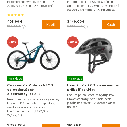
nekompromisným rozsahom 10 - 50
Performance Line SX so systémom
zubov v dúhovom AXS prevedení.
Smart, batéria 400 Wh, 12-rýchlostné
osadenie Shimano GRX, hmotnosť…
403.99 €
3 149.00 €
Kúpiť
Kúpiť
506.00 €
3 559.00 €
-
36%
-
46%
Na sklade
Na sklade
Cannondale Moterra NEO 3
Uvex Finale 2.0 Tocsen enduro
celoodpružený
prilba Black Mat
elektrobicykel DTE
Enduro prilba, ktorá poskytuje novú
úroveň ochrany, ventilácie nech
Nekompromisný all-mountain/trailový
jazdíte kdekoľvek - v kopcoch alebo
bicykel - 150 mm zdvihu vpredu aj
trailoch.
vzadu so skvelou trakciou a
komfortom mulletu (29x2,6" a
27,5x2,6").
3 779.00 €
110.99 €