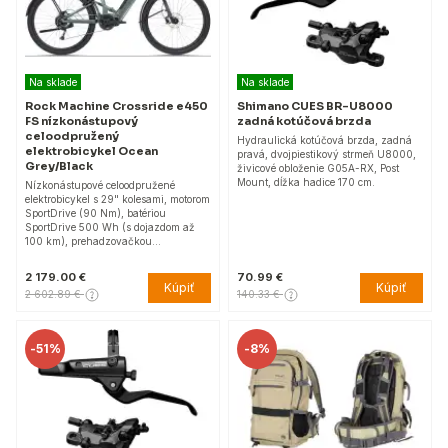
Na sklade
Na sklade
Rock Machine Crossride e450
Shimano CUES BR-U8000
FS nízkonástupový
zadná kotúčová brzda
celoodpružený
Hydraulická kotúčová brzda, zadná
elektrobicykel Ocean
pravá, dvojpiestikový strmeň U8000,
Grey/Black
živicové obloženie G05A-RX, Post
Mount, dĺžka hadice 170 cm.
Nízkonástupové celoodpružené
elektrobicykel s 29" kolesami, motorom
SportDrive (90 Nm), batériou
SportDrive 500 Wh (s dojazdom až
100 km), prehadzovačkou…
2 179.00 €
70.99 €
Kúpiť
Kúpiť
2 602.89 €
140.33 €
-
51%
-
8%