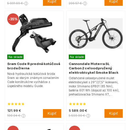
Kúpiť
Kúpiť
5 991.69 €
206.57 €
-
35%
Na sklade
Na sklade
Sram Code R predná kotúčová
Cannondale Moterra SL
brzda čierna
Carbon 2 celoodpružený
elektrobicykel Smoke Black
Nová hydraulická kotúčová brzda
Sram so starým známym označením
Odľahčené celoodpružené mulet
Code konštrukčne vychádza z
elektrobicykel s 29"/27,5" kolesami,
úspešného modelu Guide.
motor Shimano EP801 (85 Nm),
batéria 601 Wh (dojazd až 100 km),
prehadzovačka Shimano XT,…
121.99 €
5 589.00 €
Kúpiť
Kúpiť
190.04 €
5 599.90 €