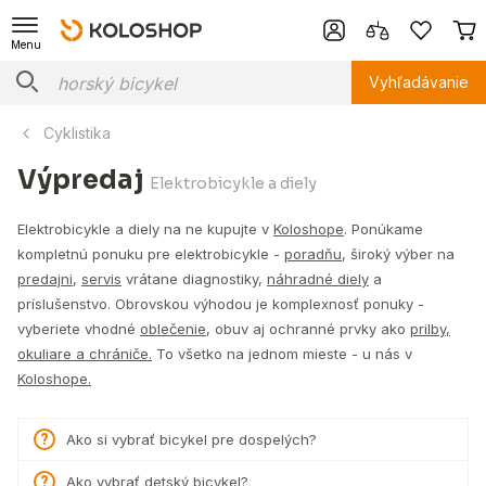
Menu
Vyhľadávanie
Cyklistika
Výpredaj
Elektrobicykle a diely
Elektrobicykle a diely na ne kupujte v
Koloshope
. Ponúkame
kompletnú ponuku pre elektrobicykle -
poradňu
, široký výber na
predajni
,
servis
vrátane diagnostiky,
náhradné diely
a
príslušenstvo. Obrovskou výhodou je komplexnosť ponuky -
vyberiete vhodné
oblečenie
, obuv aj ochranné prvky ako
prilby,
okuliare a chrániče.
To všetko na jednom mieste - u nás v
Koloshope.
Ako si vybrať bicykel pre dospelých?
Ako vybrať detský bicykel?