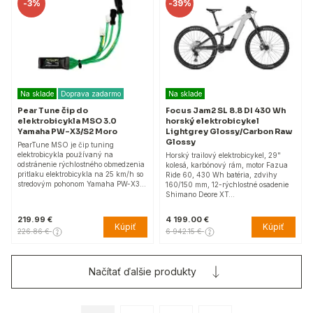
-
3%
-
39%
Na sklade
Doprava zadarmo
Na sklade
Pear Tune čip do
Focus Jam2 SL 8.8 DI 430 Wh
elektrobicykla MSO 3.0
horský elektrobicykel
Yamaha PW-X3/S2 Moro
Lightgrey Glossy/Carbon Raw
Glossy
PearTune MSO je čip tuning
elektrobicykla používaný na
Horský trailový elektrobicykel, 29"
odstránenie rýchlostného obmedzenia
kolesá, karbónový rám, motor Fazua
pritlaku elektrobicykla na 25 km/h so
Ride 60, 430 Wh batéria, zdvihy
stredovým pohonom Yamaha PW-X3…
160/150 mm, 12-rýchlostné osadenie
Shimano Deore XT…
219.99 €
4 199.00 €
Kúpiť
Kúpiť
226.86 €
6 942.15 €
Načítať ďalšie produkty