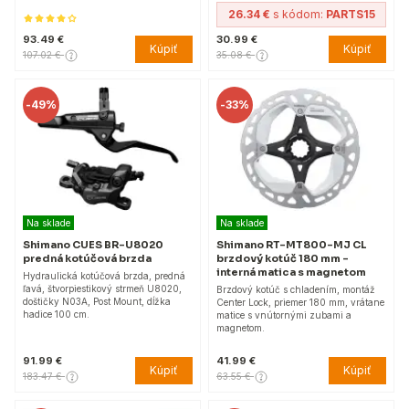
26.34 €
s kódom:
PARTS15
93.49 €
30.99 €
Kúpiť
Kúpiť
107.02 €
35.08 €
-
49%
-
33%
Na sklade
Na sklade
Shimano CUES BR-U8020
Shimano RT-MT800-MJ CL
predná kotúčová brzda
brzdový kotúč 180 mm -
interná matica s magnetom
Hydraulická kotúčová brzda, predná
ľavá, štvorpiestikový strmeň U8020,
Brzdový kotúč s chladením, montáž
doštičky N03A, Post Mount, dĺžka
Center Lock, priemer 180 mm, vrátane
hadice 100 cm.
matice s vnútornými zubami a
magnetom.
91.99 €
41.99 €
Kúpiť
Kúpiť
183.47 €
63.55 €