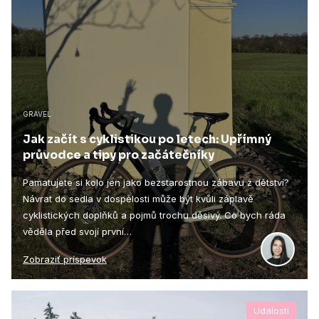
GRAVEL
Jak začít s cyklistikou po letech: Upřímný
průvodce a tipy pro začátečníky
Pamatujete si kolo jen jako bezstarostnou zábavu z dětství?
Návrat do sedla v dospělosti může být kvůli záplavě
cyklistických doplňků a pojmů trochu děsivý. Co bych ráda
věděla před svojí první…
Zobraziť príspevok
Udalosti