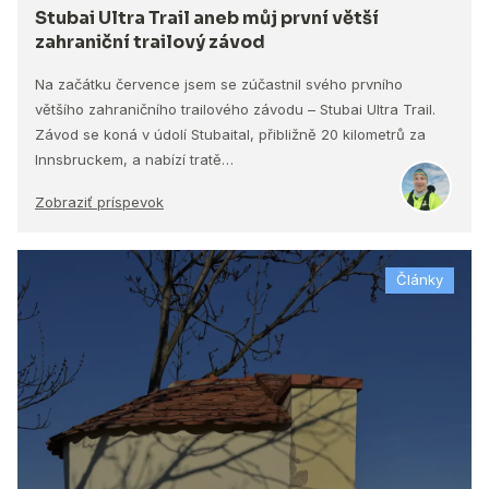
Stubai Ultra Trail aneb můj první větší
zahraniční trailový závod
Na začátku července jsem se zúčastnil svého prvního
většího zahraničního trailového závodu – Stubai Ultra Trail.
Závod se koná v údolí Stubaital, přibližně 20 kilometrů za
Innsbruckem, a nabízí tratě…
Zobraziť príspevok
Články