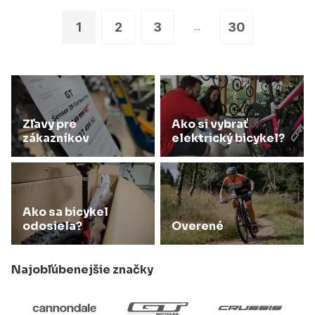
1
2
3
30
...
Zľavy pre
Ako si vybrať
zákazníkov
elektrický bicykel?
Ako sa bicykel
odosiela?
Overené
Najobľúbenejšie značky