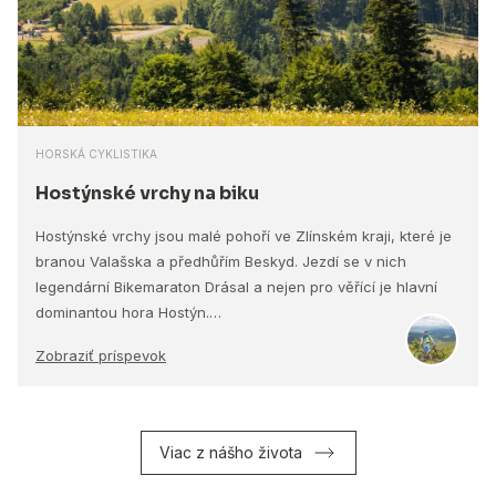
HORSKÁ CYKLISTIKA
Hostýnské vrchy na biku
Hostýnské vrchy jsou malé pohoří ve Zlínském kraji, které je
branou Valašska a předhůřím Beskyd. Jezdí se v nich
legendární Bikemaraton Drásal a nejen pro věřící je hlavní
dominantou hora Hostýn.…
Zobraziť príspevok
Viac z nášho života