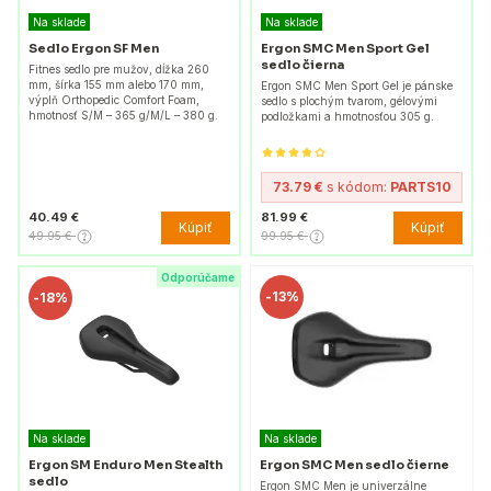
Na sklade
Na sklade
Sedlo Ergon SF Men
Ergon SMC Men Sport Gel
sedlo čierna
Fitnes sedlo pre mužov, dĺžka 260
mm, šírka 155 mm alebo 170 mm,
Ergon SMC Men Sport Gel je pánske
výplň Orthopedic Comfort Foam,
sedlo s plochým tvarom, gélovými
hmotnosť S/M – 365 g/M/L – 380 g.
podložkami a hmotnosťou 305 g.
73.79 €
s kódom:
PARTS10
40.49 €
81.99 €
Kúpiť
Kúpiť
49.95 €
99.95 €
Odporúčame
-
13%
-
18%
Na sklade
Na sklade
Ergon SM Enduro Men Stealth
Ergon SMC Men sedlo čierne
sedlo
Ergon SMC Men je univerzálne