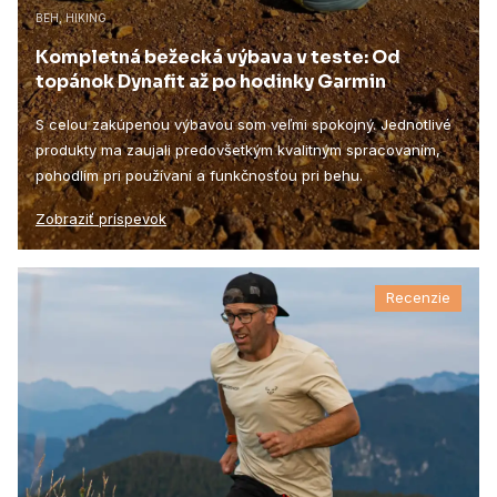
BEH, HIKING
Kompletná bežecká výbava v teste: Od
topánok Dynafit až po hodinky Garmin
S celou zakúpenou výbavou som veľmi spokojný. Jednotlivé
produkty ma zaujali predovšetkým kvalitným spracovaním,
pohodlím pri používaní a funkčnosťou pri behu.
Zobraziť príspevok
Recenzie