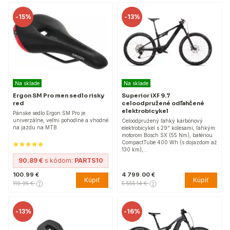
-
15%
-
13%
Na sklade
Na sklade
Ergon SM Pro men sedlo risky
Superior iXF 9.7
red
celoodpružené odľahčené
elektrobicykel
Pánske sedlo Ergon SM Pro je
univerzálne, veľmi pohodlné a vhodné
Celoodpružený ľahký karbónový
na jazdu na MTB.
elektrobicykel s 29" kolesami, ľahkým
motorom Bosch SX (55 Nm), batériou
CompactTube 400 Wh (s dojazdom až
130 km),…
90.89 €
s kódom:
PARTS10
100.99 €
4 799.00 €
Kúpiť
Kúpiť
119.95 €
5 555.14 €
-
13%
-
16%