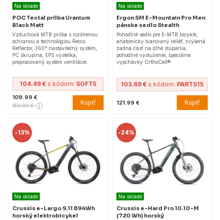
Na sklade
Na sklade
POC Tectal prilba Uranium
Ergon SM E-Mountain Pro Men
Black Matt
pánske sedlo Stealth
Vzduchová MTB prilba s rozšírenou
Pohodlné sedlo pre E-MTB bicykle,
ochranou a technológiou Recco
anatomicky tvarovaný reliéf, zvýšená
Reflector, 360° nastaviteľný systém,
zadná časť na dlhé stúpania,
PC škrupina, EPS výstelka,
pohodlné vystuženie, špeciálne
prepracovaný systém ventilácie.
vypchávky OrthoCell®.
104.49 €
s kódom:
SOFT5
103.69 €
s kódom:
PARTS15
109.99 €
Kúpiť
Kúpiť
121.99 €
159.99 €
-
13%
-
24%
Na sklade
Na sklade
Crussis e-Largo 9.11 894Wh
Crussis e-Hard Pro 10.10-M
horský elektrobicykel
(720 Wh) horský