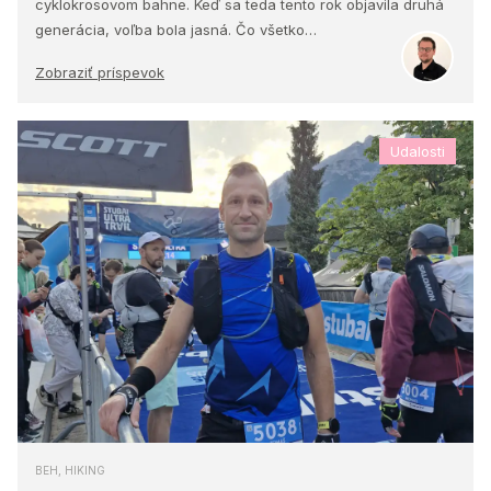
cyklokrosovom bahne. Keď sa teda tento rok objavila druhá
generácia, voľba bola jasná. Čo všetko…
Zobraziť príspevok
Udalosti
BEH, HIKING