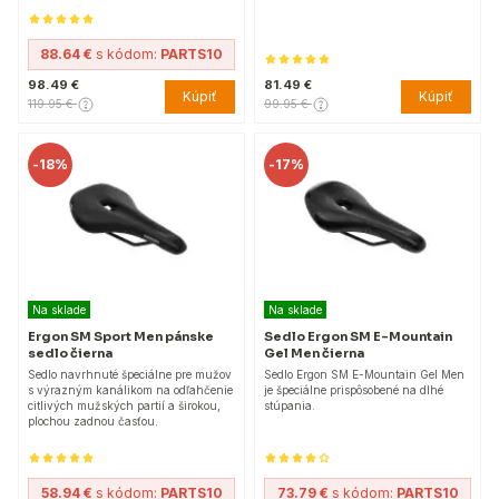
88.64 €
s kódom:
PARTS10
98.49 €
81.49 €
Kúpiť
Kúpiť
119.95 €
99.95 €
-
18%
-
17%
Na sklade
Na sklade
Ergon SM Sport Men pánske
Sedlo Ergon SM E-Mountain
sedlo čierna
Gel Men čierna
Sedlo navrhnuté špeciálne pre mužov
Sedlo Ergon SM E-Mountain Gel Men
s výrazným kanálikom na odľahčenie
je špeciálne prispôsobené na dlhé
citlivých mužských partií a širokou,
stúpania.
plochou zadnou časťou.
58.94 €
s kódom:
PARTS10
73.79 €
s kódom:
PARTS10