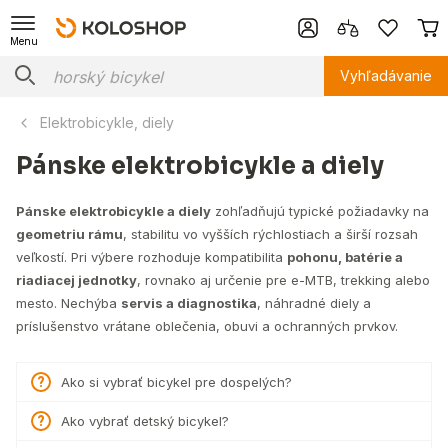
Menu
Vyhľadávanie
Elektrobicykle, diely
Pánske elektrobicykle a diely
Pánske elektrobicykle a diely
zohľadňujú typické požiadavky na
geometriu rámu
, stabilitu vo vyšších rýchlostiach a širší rozsah
veľkostí. Pri výbere rozhoduje kompatibilita
pohonu, batérie a
riadiacej jednotky
, rovnako aj určenie pre e-MTB, trekking alebo
mesto. Nechýba
servis a diagnostika
, náhradné diely a
príslušenstvo vrátane oblečenia, obuvi a ochranných prvkov.
Ako si vybrať bicykel pre dospelých?
Ako vybrať detský bicykel?