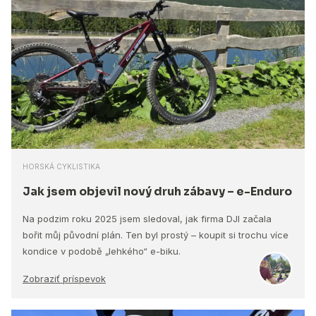
HORSKÁ CYKLISTIKA
Jak jsem objevil nový druh zábavy – e-Enduro
Na podzim roku 2025 jsem sledoval, jak firma DJI začala
bořit můj původní plán. Ten byl prostý – koupit si trochu více
kondice v podobě „lehkého“ e-biku.
Zobraziť príspevok