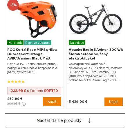
-
3%
Na sklade
Doprava zadarmo
Na sklade
POC Kortal Race MIPS prilba
Apache Eagle 3 Avinox 800 Wh
Fluorescent Orange
čierna celoodpružený
AVIP/Uranium Black Matt
elektrobicykel
Novinka POC Kortal enduro prilba,
Celoodpružené karbónové
najlepšia kombinácia bezpečnosti a
elektrobicykel s 29" kolesami, motorom
jazdy, systém MIPS.
DJI Avinox (120 Nm), batériou DJI
(800 Wh s dojazdom až 200 km),
prehadzovačkou Sram Eagle 70 T…
233.99 €
s kódom:
SOFT10
259.99 €
Kúpiť
Kúpiť
5 439.00 €
269.95 €
Načítať ďalšie produkty