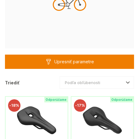
Upresniť parametre
Triediť
Podľa obľúbenosti
Odporúčame
Odporúčame
-
18%
-
17%