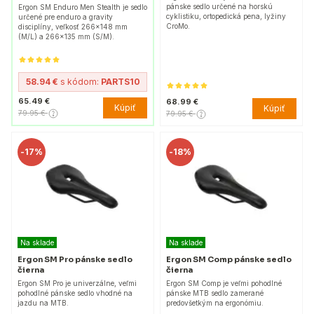
pánske sedlo určené na horskú
Ergon SM Enduro Men Stealth je sedlo
cyklistiku, ortopedická pena, lyžiny
určené pre enduro a gravity
CroMo.
disciplíny, veľkosť 266x148 mm
(M/L) a 266x135 mm (S/M).
58.94 €
s kódom:
PARTS10
65.49 €
68.99 €
Kúpiť
Kúpiť
79.95 €
79.95 €
-
17%
-
18%
Na sklade
Na sklade
Ergon SM Pro pánske sedlo
Ergon SM Comp pánske sedlo
čierna
čierna
Ergon SM Pro je univerzálne, veľmi
Ergon SM Comp je veľmi pohodlné
pohodlné pánske sedlo vhodné na
pánske MTB sedlo zamerané
jazdu na MTB.
predovšetkým na ergonómiu.