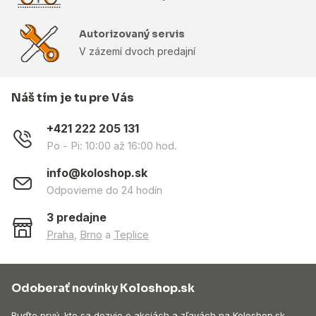
Autorizovaný servis
V zázemí dvoch predajní
Náš tím je tu pre Vás
+421 222 205 131
Po - Pi: 10:00 až 16:00 hod.
info@koloshop.sk
Odpovieme do 24 hodín
3 predajne
Praha
,
Brno
a
Teplice
Odoberať novinky Koloshop.sk
Buďte prvý, kto sa dozvie o akciách a zľavách na Koloshop.sk.