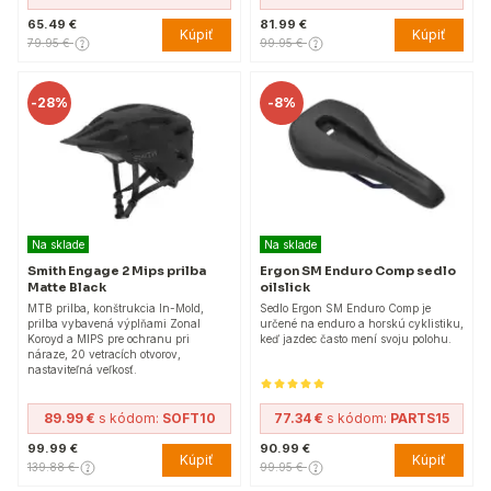
65.49 €
81.99 €
Kúpiť
Kúpiť
79.95 €
99.95 €
-
28%
-
8%
Na sklade
Na sklade
Smith Engage 2 Mips prilba
Ergon SM Enduro Comp sedlo
Matte Black
oilslick
MTB prilba, konštrukcia In-Mold,
Sedlo Ergon SM Enduro Comp je
prilba vybavená výplňami Zonal
určené na enduro a horskú cyklistiku,
Koroyd a MIPS pre ochranu pri
keď jazdec často mení svoju polohu.
náraze, 20 vetracích otvorov,
nastaviteľná veľkosť.
89.99 €
s kódom:
SOFT10
77.34 €
s kódom:
PARTS15
99.99 €
90.99 €
Kúpiť
Kúpiť
139.88 €
99.95 €