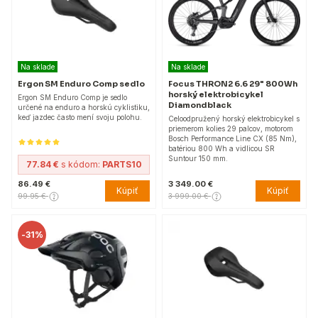
Na sklade
Na sklade
Ergon SM Enduro Comp sedlo
Focus THRON2 6.6 29" 800Wh
horský elektrobicykel
Ergon SM Enduro Comp je sedlo
Diamondblack
určené na enduro a horskú cyklistiku,
keď jazdec často mení svoju polohu.
Celoodpružený horský elektrobicykel s
priemerom kolies 29 palcov, motorom
Bosch Performance Line CX (85 Nm),
batériou 800 Wh a vidlicou SR
Suntour 150 mm.
77.84 €
s kódom:
PARTS10
86.49 €
3 349.00 €
Kúpiť
Kúpiť
99.95 €
3 999.00 €
-
31%