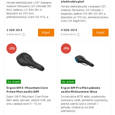
elektrobicykel
Horské elektrobicykel s 29" kolesami,
motorom Panasonic GX Ultimate (95
Horský elektrobicykel s kolesami 29",
Nm), batériou LG 894 Wh (s
motorom Panasonic GX Ultimate, s
dojazdom až 200 km),
kapacitou batérie 720 Wh (20 Ah) a
prehadzovačkou Sram SX 1x12, a…
dojazdom až 170 km, prehadzovačkou
Sram GX Eagle AXS…
2 329.00 €
3 009.00 €
Kúpiť
Kúpiť
2 679.00 €
3 999.00 €
-
3%
-
9%
Na sklade
Na sklade
Ergon SM E-Mountain Core
Ergon SM Pro Men pánske
Prime Men sedlo S/M
sedlo Midsummer Blue
Ergon SM E-Mountain Core Prime
Univerzálne MTB sedlo, anatomicky
Men sedlo, pánske, veľkosť S/M, pre
tvarovaný reliéf, pohodlné vypchávky,
šírku sedacej kosti 9 – 12 cm
plochá zadná časť a voľnosť v
pohybe, vhodné aj na dlhé
prechádzky.