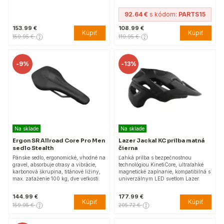
92.64 €
s kódom:
PARTS15
153.99 €
108.99 €
Kúpiť
Kúpiť
159.95 €
119.95 €
-
9%
-
13%
Na sklade
Na sklade
Ergon SR Allroad Core Pro Men
Lazer Jackal KC prilba matná
sedlo Stealth
čierna
Pánske sedlo, ergonomické, vhodné na
Ľahká prilba s bezpečnostnou
gravel, absorbuje otrasy a vibrácie,
technológiou KinetiCore, ultraľahké
karbonová škrupina, titánové ližiny,
magnetické zapínanie, kompatibilná s
max. zaťaženie 100 kg, dve veľkosti.
univerzálnym LED svetlom Lazer.
144.99 €
177.99 €
Kúpiť
Kúpiť
159.95 €
205.72 €