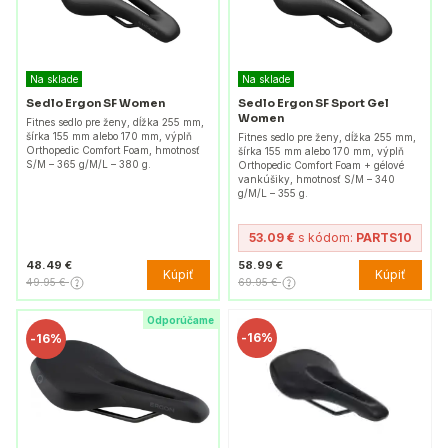
Na sklade
Na sklade
Sedlo Ergon SF Women
Sedlo Ergon SF Sport Gel
Women
Fitnes sedlo pre ženy, dĺžka 255 mm,
šírka 155 mm alebo 170 mm, výplň
Fitnes sedlo pre ženy, dĺžka 255 mm,
Orthopedic Comfort Foam, hmotnosť
šírka 155 mm alebo 170 mm, výplň
S/M – 365 g/M/L – 380 g.
Orthopedic Comfort Foam + gélové
vankúšiky, hmotnosť S/M – 340
g/M/L – 355 g.
53.09 €
s kódom:
PARTS10
48.49 €
58.99 €
Kúpiť
Kúpiť
49.95 €
69.95 €
Odporúčame
-
16%
-
16%