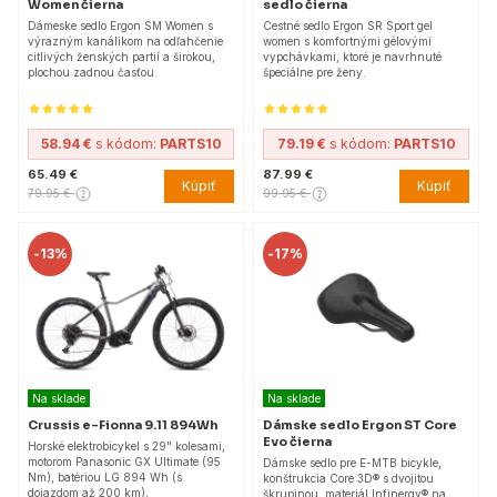
Women čierna
sedlo čierna
Dámeske sedlo Ergon SM Women s
Cestné sedlo Ergon SR Sport gel
výrazným kanálikom na odľahčenie
women s komfortnými gélovými
citlivých ženských partií a širokou,
vypchávkami, ktoré je navrhnuté
plochou zadnou časťou.
špeciálne pre ženy.
58.94 €
s kódom:
PARTS10
79.19 €
s kódom:
PARTS10
65.49 €
87.99 €
Kúpiť
Kúpiť
79.95 €
99.95 €
-
13%
-
17%
Na sklade
Na sklade
Crussis e-Fionna 9.11 894Wh
Dámske sedlo Ergon ST Core
Evo čierna
Horské elektrobicykel s 29" kolesami,
motorom Panasonic GX Ultimate (95
Dámske sedlo pre E-MTB bicykle,
Nm), batériou LG 894 Wh (s
konštrukcia Core 3D® s dvojitou
dojazdom až 200 km),
škrupinou, materiál Infinergy® na