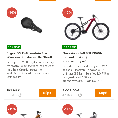
-
14%
-
12%
Na sklade
Na sklade
Ergon SM E-Mountain Pro
Crussis e-Full 9.11 715Wh
Women dámske sedlo Stealth
celoodpružený
elektrobicykel
Sedlo pre E-MTB bicykle, anatomicky
tvarovaný reliéf, zvýšená zadná časť
Celoodpružené elektrobicykel s 29"
na dlhé stúpania, pohodlné
kolesami, motorom Panasonic GX
vystuženie, špeciálne vypchávky
Ultimate (95 Nm), batériou LG 715 Wh
OrthoCell®.
(s dojazdom až 170 km),
prehadzovačkou Sram SX 1x12,…
102.99 €
3 009.00 €
Kúpiť
Kúpiť
119.95 €
3 439.00 €
-
11%
-
12%