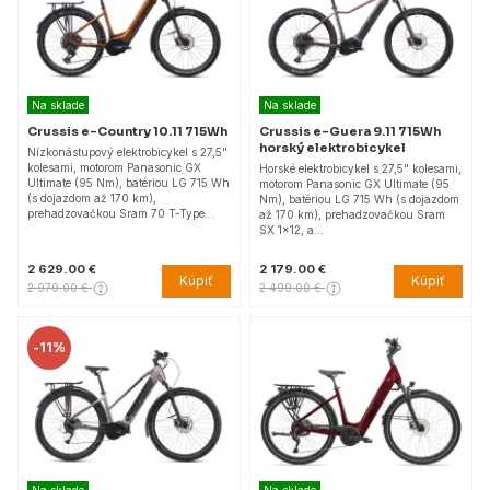
Na sklade
Na sklade
Crussis e-Country 10.11 715Wh
Crussis e-Guera 9.11 715Wh
horský elektrobicykel
Nízkonástupový elektrobicykel s 27,5"
kolesami, motorom Panasonic GX
Horské elektrobicykel s 27,5" kolesami,
Ultimate (95 Nm), batériou LG 715 Wh
motorom Panasonic GX Ultimate (95
(s dojazdom až 170 km),
Nm), batériou LG 715 Wh (s dojazdom
prehadzovačkou Sram 70 T-Type…
až 170 km), prehadzovačkou Sram
SX 1x12, a…
2 629.00 €
2 179.00 €
Kúpiť
Kúpiť
2 979.00 €
2 499.00 €
-
11%
Na sklade
Na sklade