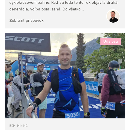
cyklokrosovom bahne. Keď sa teda tento rok objavila druhá
generácia, voľba bola jasná. Čo všetko…
Zobraziť príspevok
Udalosti
BEH, HIKING