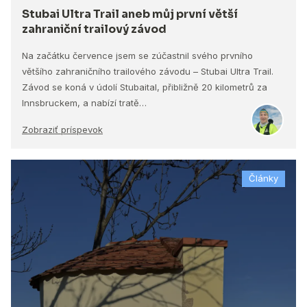
Stubai Ultra Trail aneb můj první větší
zahraniční trailový závod
Na začátku července jsem se zúčastnil svého prvního
většího zahraničního trailového závodu – Stubai Ultra Trail.
Závod se koná v údolí Stubaital, přibližně 20 kilometrů za
Innsbruckem, a nabízí tratě…
Zobraziť príspevok
Články