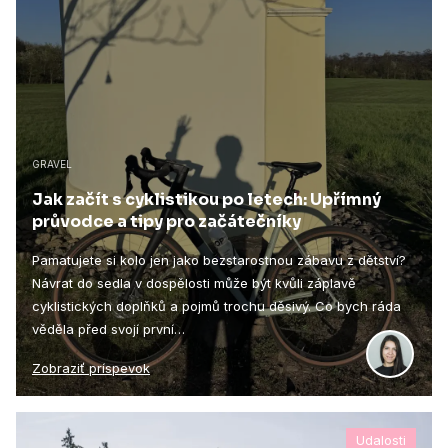
GRAVEL
Jak začít s cyklistikou po letech: Upřímný
průvodce a tipy pro začátečníky
Pamatujete si kolo jen jako bezstarostnou zábavu z dětství?
Návrat do sedla v dospělosti může být kvůli záplavě
cyklistických doplňků a pojmů trochu děsivý. Co bych ráda
věděla před svojí první…
Zobraziť príspevok
Udalosti