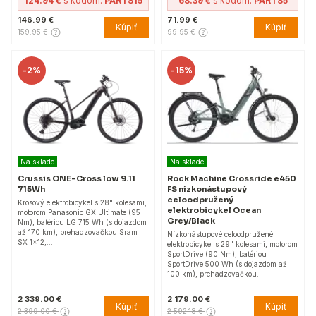
124.94 €
s kódom:
PARTS15
68.39 €
s kódom:
PARTS5
146.99 €
71.99 €
Kúpiť
Kúpiť
159.95 €
99.95 €
-
2%
-
15%
Na sklade
Na sklade
Crussis ONE-Cross low 9.11
Rock Machine Crossride e450
715Wh
FS nízkonástupový
celoodpružený
Krosový elektrobicykel s 28" kolesami,
elektrobicykel Ocean
motorom Panasonic GX Ultimate (95
Grey/Black
Nm), batériou LG 715 Wh (s dojazdom
až 170 km), prehadzovačkou Sram
Nízkonástupové celoodpružené
SX 1x12,…
elektrobicykel s 29" kolesami, motorom
SportDrive (90 Nm), batériou
SportDrive 500 Wh (s dojazdom až
100 km), prehadzovačkou…
2 339.00 €
2 179.00 €
Kúpiť
Kúpiť
2 399.00 €
2 592.18 €