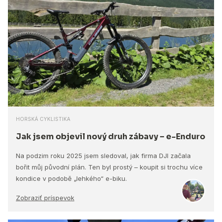
HORSKÁ CYKLISTIKA
Jak jsem objevil nový druh zábavy – e-Enduro
Na podzim roku 2025 jsem sledoval, jak firma DJI začala
bořit můj původní plán. Ten byl prostý – koupit si trochu více
kondice v podobě „lehkého“ e-biku.
Zobraziť príspevok