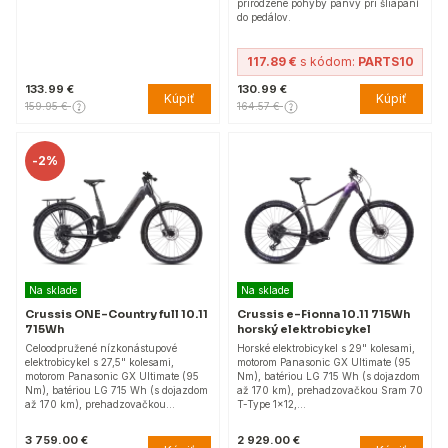
prirodzené pohyby panvy pri šliapaní
do pedálov.
117.89 €
s kódom:
PARTS10
133.99 €
130.99 €
Kúpiť
Kúpiť
159.95 €
164.57 €
-
2%
Na sklade
Na sklade
Crussis ONE-Country full 10.11
Crussis e-Fionna 10.11 715Wh
715Wh
horský elektrobicykel
Celoodpružené nízkonástupové
Horské elektrobicykel s 29" kolesami,
elektrobicykel s 27,5" kolesami,
motorom Panasonic GX Ultimate (95
motorom Panasonic GX Ultimate (95
Nm), batériou LG 715 Wh (s dojazdom
Nm), batériou LG 715 Wh (s dojazdom
až 170 km), prehadzovačkou Sram 70
až 170 km), prehadzovačkou…
T-Type 1x12,…
3 759.00 €
2 929.00 €