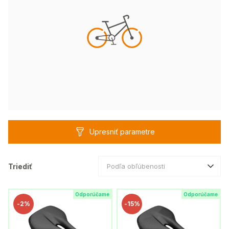
Upresniť parametre
Triediť
Podľa obľúbenosti
Odporúčame
Odporúčame
-
2%
-
15%