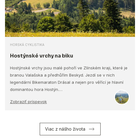
HORSKÁ CYKLISTIKA
Hostýnské vrchy na biku
Hostýnské vrchy jsou malé pohoří ve Zlínském kraji, které je
branou Valašska a předhůřím Beskyd. Jezdí se v nich
legendární Bikemaraton Drásal a nejen pro věřící je hlavní
dominantou hora Hostýn.…
Zobraziť príspevok
Viac z nášho života