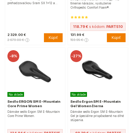
prehadzovačkou Sram SX 1x12 a…
tlmenie nárazov, vystuženie
Orthopedic Comfort Foam®.
118.79 €
s kódom:
PARTS10
2 329.00 €
131.99 €
Kúpiť
Kúpiť
2 679.00 €
159.95 €
-
8%
-
27%
Na sklade
Na sklade
Sedlo ERGON SM E-Mountain
Sedlo Ergon SM E-Mountain
Core Prime Women
Gel Women čierna
Dámske sedlo Ergon SM E-Mountain
Dámske sedlo Ergon SM E-Mountain
Core Prime Women.
Gel je špeciálne prispôsobené na dlhé
stúpania.