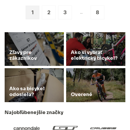
1
2
3
8
...
Zľavy pre
Ako si vybrať
zákazníkov
elektrický bicykel?
Ako sa bicykel
odosiela?
Overené
Najobľúbenejšie značky