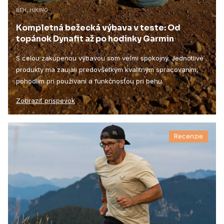
BEH, HIKING
Kompletná bežecká výbava v teste: Od
topánok Dynafit až po hodinky Garmin
S celou zakúpenou výbavou som veľmi spokojný. Jednotlivé
produkty ma zaujali predovšetkým kvalitným spracovaním,
pohodlím pri používaní a funkčnosťou pri behu.
Zobraziť príspevok
Recenzie