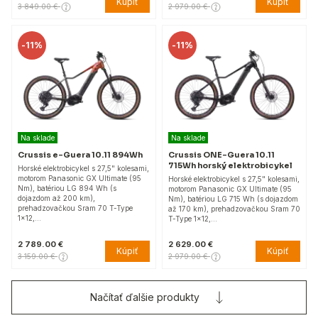
Kúpiť
Kúpiť
3 849.00 €
2 979.00 €
-
11%
-
11%
Na sklade
Na sklade
Crussis e-Guera 10.11 894Wh
Crussis ONE-Guera 10.11
715Wh horský elektrobicykel
Horské elektrobicykel s 27,5" kolesami,
motorom Panasonic GX Ultimate (95
Horské elektrobicykel s 27,5" kolesami,
Nm), batériou LG 894 Wh (s
motorom Panasonic GX Ultimate (95
dojazdom až 200 km),
Nm), batériou LG 715 Wh (s dojazdom
prehadzovačkou Sram 70 T-Type
až 170 km), prehadzovačkou Sram 70
1x12,…
T-Type 1x12,…
2 789.00 €
2 629.00 €
Kúpiť
Kúpiť
3 159.00 €
2 979.00 €
Načítať ďalšie produkty