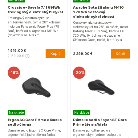
Crussis e-Savela 7.11 691Wh
Apache Sota 2 Bafang M410
trekingový elektrický bicykel
720 Wh cestovný
elektrobicykel vínová
Trekingový elektrobicykel so
zníženým nástupom a 28" kolesami,
Cestovný nízkonástupový
motorom Panasonic Power Plus (75
elektrobicykel na 28" kolesách, motor
Nm), batériou s kapacitou 691 Wh
Bafang M410 (80 Nm), batéria LG
(dojazdom až 170 km),…
720 Wh, 9-rýchlostné osadenie
Shimano Cues, nosič, blatníky a…
1 919.00 €
Kúpiť
Kúpiť
2 299.00 €
2 159.00 €
-
16%
-
20%
Na sklade
Na sklade
Ergon SC Core Prime dámske
Dámske sedlo Ergon ST Core
sedlo čierna
Prime čierna/biela
Dámske sedlo Ergon SC Core Prime,
Dámske pohodlné sedlo s
ergonomické jadro, čierna farba.
ergonomickým jadrom podporuje