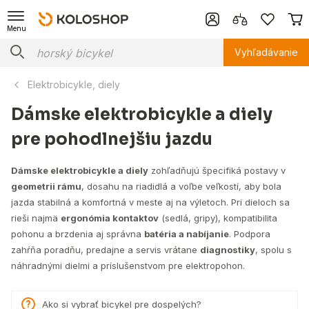
Menu
Vyhľadávanie
Elektrobicykle, diely
Dámske elektrobicykle a diely
pre pohodlnejšiu jazdu
Dámske elektrobicykle a diely
zohľadňujú špecifiká postavy v
geometrii rámu
, dosahu na riadidlá a voľbe veľkostí, aby bola
jazda stabilná a komfortná v meste aj na výletoch. Pri dieloch sa
rieši najmä
ergonómia kontaktov
(sedlá, gripy), kompatibilita
pohonu a brzdenia aj správna
batéria a nabíjanie
. Podpora
zahŕňa poradňu, predajne a servis vrátane
diagnostiky
, spolu s
náhradnými dielmi a príslušenstvom pre elektropohon.
Ako si vybrať bicykel pre dospelých?