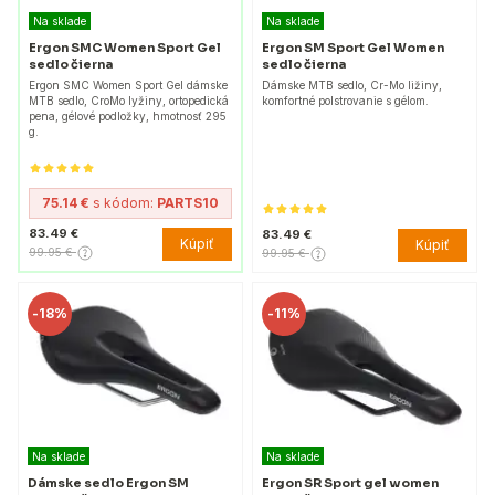
Na sklade
Na sklade
Ergon SMC Women Sport Gel
Ergon SM Sport Gel Women
sedlo čierna
sedlo čierna
Ergon SMC Women Sport Gel dámske
Dámske MTB sedlo, Cr-Mo ližiny,
MTB sedlo, CroMo lyžiny, ortopedická
komfortné polstrovanie s gélom.
pena, gélové podložky, hmotnosť 295
g.
75.14 €
s kódom:
PARTS10
83.49 €
83.49 €
Kúpiť
Kúpiť
99.95 €
99.95 €
-
18%
-
11%
Na sklade
Na sklade
Dámske sedlo Ergon SM
Ergon SR Sport gel women